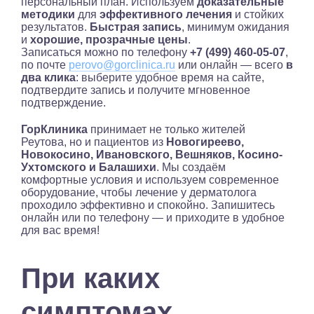
персональный план. Используем
доказательные
методики
для
эффективного лечения
и стойких
результатов.
Быстрая запись
, минимум ожидания
и
хорошие, прозрачные цены
.
Записаться можно по телефону
+7 (499) 460-05-07
,
по почте
perovo@gorclinica.ru
или онлайн — всего
в
два клика
: выберите удобное время на сайте,
подтвердите запись и получите мгновенное
подтверждение.
ГорКлиника
принимает не только жителей
Реутова, но и пациентов из
Новогиреево,
Новокосино, Ивановского, Вешняков, Косино-
Ухтомского и Балашихи
. Мы создаём
комфортные условия и используем современное
оборудование, чтобы лечение у дерматолога
проходило эффективно и спокойно. Запишитесь
онлайн или по телефону — и приходите в удобное
для вас время!
При каких
симптомах