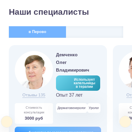
Наши специалисты
в Перово
Демченко
Олег
Владимирович
Использует
капельницы
в терапии
Отзывы 135
Опыт 37 лет
От
Стоимость
С
Дерматовенеролог
Уролог
консультации
ко
3000 руб
3