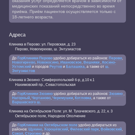
оказания услуг определяется врачом в зависимости от
медицинских показаний непосредственно во время
приёма. Приём пациентов осуществляется только с
18-летнего возраста.
Адреса
Клиника в Перово: ул. Перовская, д. 23
Перово, Новогиреево, ш. Энтузиастов
До
ГорКлиники Перово
удобно добираться из районов:
Перово
,
Новогиреево
,
Новокосино
,
Ивановское
,
Вешняки
,
Косино-
Ухтомский
и городов
Реутов
и
Балашиха,
а также от
ш.
Энтузиастов
Клиника в Зюзино: Симферопольский б-р, д.10 к.1
Нахимовский пр., Севастопольская
До
ГорКлиники Зюзино
удобно добираться из районов:
Зюзино
,
Нагорный
,
Чертаново
,
Черемушки
,
Котловка
, а также от
Варшавского ш.
Клиника на Октябрьском Поле: ул. М. Тухачевского, д. 22, к. 3
Октябрьское поле, Народное Ополчение
До
ГорКлиники на Октябрьском поле
удобно добираться из
районов:
Щукино
,
Хорошёвский
,
Филевский парк
,
Войковский
,
Сокол
,
Строгино
и др.