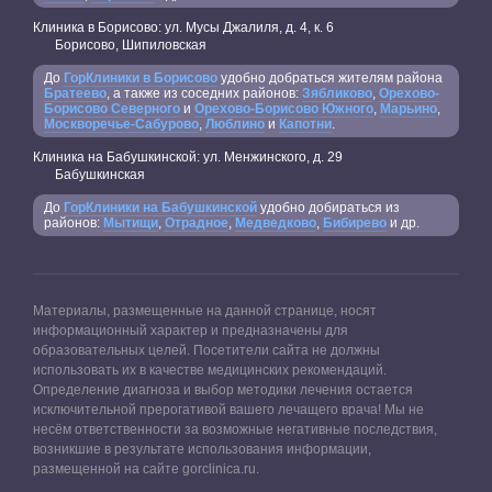
Клиника в Борисово: ул. Мусы Джалиля, д. 4, к. 6
Борисово, Шипиловская
До
ГорКлиники в Борисово
удобно добраться жителям района
Братеево
, а также из соседних районов:
Зябликово
,
Орехово-
Борисово Северного
и
Орехово-Борисово Южного
,
Марьино
,
Москворечье-Сабурово
,
Люблино
и
Капотни
.
Клиника на Бабушкинской: ул. Менжинского, д. 29
Бабушкинская
До
ГорКлиники на Бабушкинской
удобно добираться из
районов:
Мытищи
,
Отрадное
,
Медведково
,
Бибирево
и др.
Материалы, размещенные на данной странице, носят
информационный характер и предназначены для
образовательных целей. Посетители сайта не должны
использовать их в качестве медицинских рекомендаций.
Определение диагноза и выбор методики лечения остается
исключительной прерогативой вашего лечащего врача! Мы не
несём ответственности за возможные негативные последствия,
возникшие в результате использования информации,
размещенной на сайте gorclinica.ru.