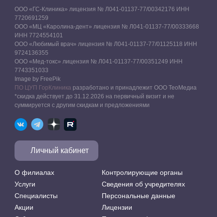
ООО «ГС-Клиника» лицензия № Л041-01137-77/00342176 ИНН
7720691259
ООО «МЦ «Каролина-дент» лицензия № Л041-01137-77/00333668
ИНН 7724554101
ООО «Любимый врач» лицензия № Л041-01137-77/01125118 ИНН
9724136355
ООО «Мед-токс» лицензия № Л041-01137-77/00351249 ИНН
7743351033
Image by FreePik
ПО ЦУП ГорКлиника
разработано и принадлежит ООО ТеоМедиа
*скидка действует до 31.12.2026 на первичный визит и не
суммируется с другим скидкам и предложениями
Личный кабинет
О филиалах
Контролирующие органы
Услуги
Сведения об учредителях
Специалисты
Персональные данные
Акции
Лицензии