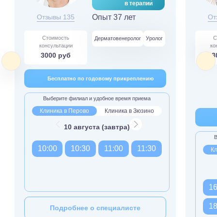
в терапии
Отзывы 135
Опыт 37 лет
От
Стоимость
С
Дерматовенеролог
Уролог
консультации
ко
3000 руб
3
Бесплатно по годовому прикреплению
Выберите филиал и удобное время приема
Клиника в Перово
Клиника в Зюзино
10 августа (завтра)
В
10:00
10:30
11:00
11:30
Кл
16
18
Подробнее о специалисте