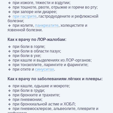
🔹 при изжоге, тяжести и вздутии;
🔹 при тошноте, рвоте, отрыжке и горечи во рту;
🔹 при запоре или диарее;
🔹
при гастрите
, гастродуодените и рефлюксной
болезни;
🔹 при колите,
панкреатите
, холецистите и
язвенной болезни.
Как к врачу по ЛОР-жалобам:
🔹 при боли в горле;
🔹 при боли в области пазух;
🔹 при боли в ухе;
🔹 при кашле и выделениях из ЛОР-органов;
🔹 при тонзиллите, ларингите и фарингите;
🔹 при отите и
синуситах
.
Как к врачу по заболеваниям лёгких и плевры:
🔹 при кашле, одышке и мокроте;
🔹 при боли в груди;
🔹 при бронхите и трахеите;
🔹 при пневмонии;
🔹 при бронхиальной астме и ХОБЛ;
🔹 при пневмосклерозе, альвеолите, плеврите и