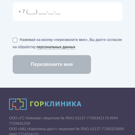
Нажимая на кнопку «перезвоните мне», Вы даете согласие
на обработку
персональных данных
ООО «ГС-Клиника» лицензия № Л041-01137-77/00342176 ИНН
7720691259
ООО «МЦ «Каролина-дент» лицензия № Л041-01137-77/00333668
ИНН 7724554101