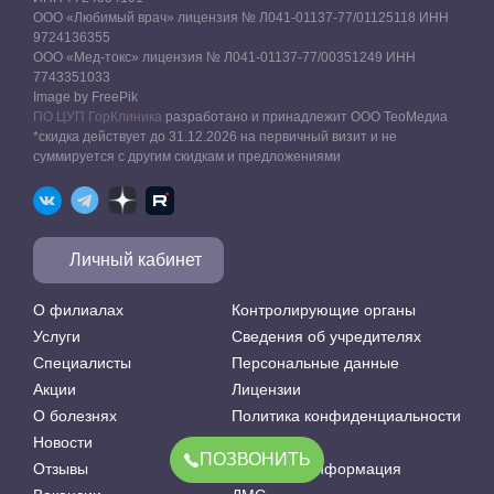
ООО «Любимый врач» лицензия № Л041-01137-77/01125118 ИНН
9724136355
ООО «Мед-токс» лицензия № Л041-01137-77/00351249 ИНН
7743351033
Image by FreePik
ПО ЦУП ГорКлиника
разработано и принадлежит ООО ТеоМедиа
*скидка действует до 31.12.2026 на первичный визит и не
суммируется с другим скидкам и предложениями
Личный кабинет
О филиалах
Контролирующие органы
Услуги
Сведения об учредителях
Специалисты
Персональные данные
Акции
Лицензии
О болезнях
Политика конфиденциальности
Новости
Оферта
ПОЗВОНИТЬ
Отзывы
Правовая информация