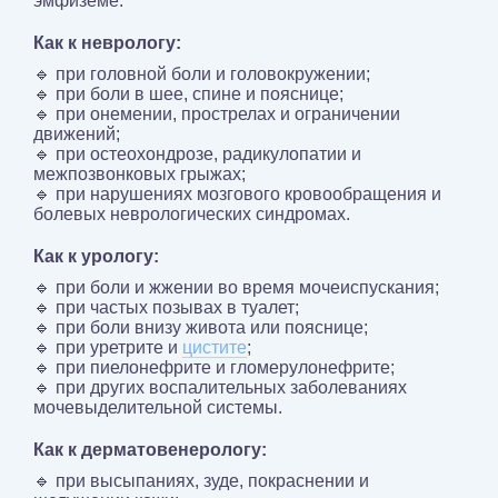
эмфиземе.
Как к неврологу:
🔹 при головной боли и головокружении;
🔹 при боли в шее, спине и пояснице;
🔹 при онемении, прострелах и ограничении
движений;
🔹 при остеохондрозе, радикулопатии и
межпозвонковых грыжах;
🔹 при нарушениях мозгового кровообращения и
болевых неврологических синдромах.
Как к урологу:
🔹 при боли и жжении во время мочеиспускания;
🔹 при частых позывах в туалет;
🔹 при боли внизу живота или пояснице;
🔹 при уретрите и
цистите
;
🔹 при пиелонефрите и гломерулонефрите;
🔹 при других воспалительных заболеваниях
мочевыделительной системы.
Как к дерматовенерологу:
🔹 при высыпаниях, зуде, покраснении и