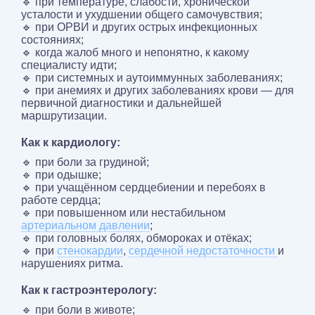
🔹 при температуре, слабости, хронической
усталости и ухудшении общего самочувствия;
🔹 при ОРВИ и других острых инфекционных
состояниях;
🔹 когда жалоб много и непонятно, к какому
специалисту идти;
🔹 при системных и аутоиммунных заболеваниях;
🔹 при анемиях и других заболеваниях крови — для
первичной диагностики и дальнейшей
маршрутизации.
Как к кардиологу:
🔹 при боли за грудиной;
🔹 при одышке;
🔹 при учащённом сердцебиении и перебоях в
работе сердца;
🔹 при повышенном или нестабильном
артериальном давлении
;
🔹 при головных болях, обмороках и отёках;
🔹 при
стенокардии
,
сердечной недостаточности
и
нарушениях ритма.
Как к гастроэнтерологу:
🔹 при боли в животе;