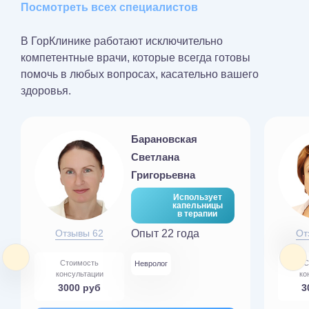
Посмотреть всех специалистов
В ГорКлинике работают исключительно
компетентные врачи, которые всегда готовы
помочь в любых вопросах, касательно вашего
здоровья.
Барановская
Светлана
Григорьевна
Использует
капельницы
в терапии
Отзывы 62
Опыт 22 года
От
Стоимость
С
Невролог
консультации
ко
3000 руб
3