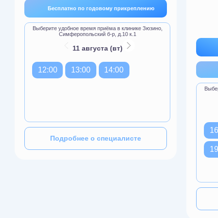
Бесплатно по годовому прикреплению
Выберите удобное время приёма в клинике Зюзино,
Симферопольский б-р, д.10 к.1
11 августа (вт)
12:00
13:00
14:00
Выбер
16
Подробнее о специалисте
19