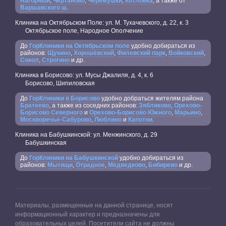
Нагорный
,
Чертаново
,
Черемушки
,
Котловка
, а также от
Варшавского ш.
Клиника на Октябрьском Поле: ул. М. Тухачевского, д. 22, к. 3
Октябрьское поле, Народное Ополчение
До
ГорКлиники на Октябрьском поле
удобно добираться из
районов:
Щукино
,
Хорошёвский
,
Филевский парк
,
Войковский
,
Сокол
,
Строгино
и др.
Клиника в Борисово: ул. Мусы Джалиля, д. 4, к. 6
Борисово, Шипиловская
До
ГорКлиники в Борисово
удобно добраться жителям района
Братеево
, а также из соседних районов:
Зябликово
,
Орехово-
Борисово Северного
и
Орехово-Борисово Южного
,
Марьино
,
Москворечье-Сабурово
,
Люблино
и
Капотни
.
Клиника на Бабушкинской: ул. Менжинского, д. 29
Бабушкинская
До
ГорКлиники на Бабушкинской
удобно добираться из
районов:
Мытищи
,
Отрадное
,
Медведково
,
Бибирево
и др.
Материалы, размещенные на данной странице, носят
информационный характер и предназначены для
образовательных целей. Посетители сайта не должны