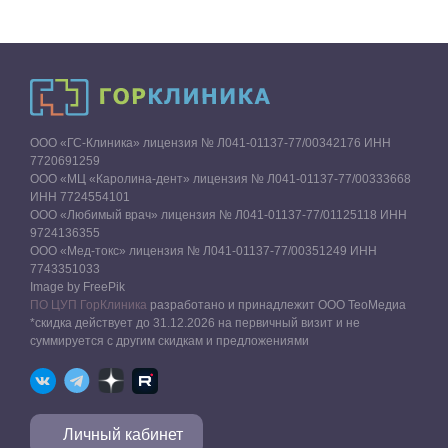
ООО «ГС-Клиника» лицензия № Л041-01137-77/00342176 ИНН
7720691259
ООО «МЦ «Каролина-дент» лицензия № Л041-01137-77/00333668
ИНН 7724554101
ООО «Любимый врач» лицензия № Л041-01137-77/01125118 ИНН
9724136355
ООО «Мед-токс» лицензия № Л041-01137-77/00351249 ИНН
7743351033
Image by FreePik
ПО ЦУП ГорКлиника
разработано и принадлежит ООО ТеоМедиа
*скидка действует до 31.12.2026 на первичный визит и не
суммируется с другим скидкам и предложениями
Личный кабинет