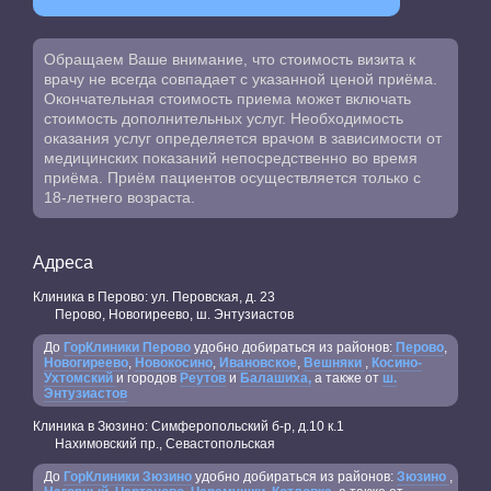
Обращаем Ваше внимание, что стоимость визита к
врачу не всегда совпадает с указанной ценой приёма.
Окончательная стоимость приема может включать
стоимость дополнительных услуг. Необходимость
оказания услуг определяется врачом в зависимости от
медицинских показаний непосредственно во время
приёма. Приём пациентов осуществляется только с
18-летнего возраста.
Адреса
Клиника в Перово: ул. Перовская, д. 23
Перово, Новогиреево, ш. Энтузиастов
До
ГорКлиники Перово
удобно добираться из районов:
Перово
,
Новогиреево
,
Новокосино
,
Ивановское
,
Вешняки
,
Косино-
Ухтомский
и городов
Реутов
и
Балашиха,
а также от
ш.
Энтузиастов
Клиника в Зюзино: Симферопольский б-р, д.10 к.1
Нахимовский пр., Севастопольская
До
ГорКлиники Зюзино
удобно добираться из районов:
Зюзино
,