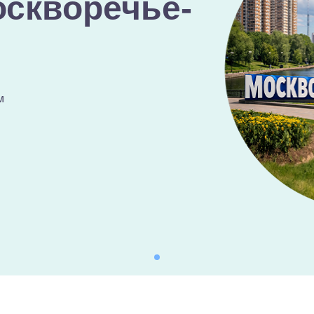
оскворечье-
м