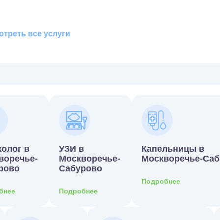
треть все услуги
колог в
УЗИ в
Капельницы в
воречье-
Москворечье-
Москворечье-Саб
рово
Сабурово
Подробнее
бнее
Подробнее