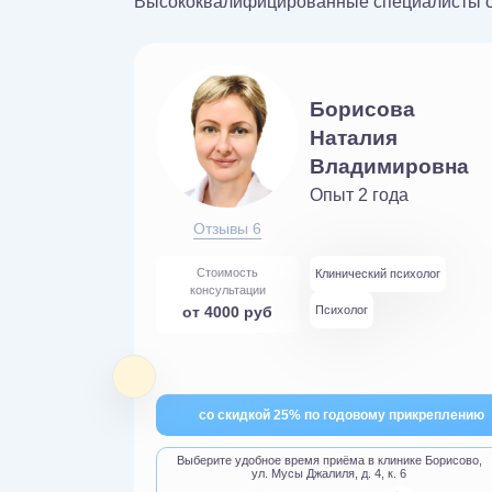
Высококвалифицированные специалисты со 
иева
Борисова
вна
Наталия
Владимировна
пользует
пельницы
Опыт 2 года
 терапии
ода
Отзывы 6
Стоимость
Клинический психолог
лог
Терапевт
консультации
от 4000 руб
Психолог
креплению
со скидкой 25% по годовому прикреплению
нике Зюзино,
Выберите удобное время приёма в клинике Борисово,
к.1
ул. Мусы Джалиля, д. 4, к. 6