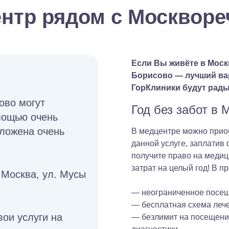
нтр рядом с Москворе
Если Вы живёте в Моск
Борисово — лучший ва
ГорКлиники будут рады
ово могут
Год без забот в
мощью очень
оложена очень
В медцентре можно прио
данной услуге, заплатив
получите право на меди
затрат на целый год! В п
 Москва, ул. Мусы
— неограниченное посещ
— бесплатная схема леч
вои услуги на
— безлимит на посещение