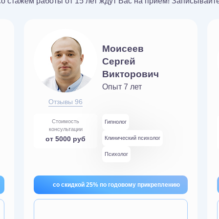
стажем работы от 15 лет ждут Вас на прием! Записывайте
Моисеев
Сергей
Викторович
Опыт 7 лет
Отзывы 96
Стоимость
Гипнолог
консультации
от 5000 руб
Клинический психолог
Психолог
со скидкой 25% по годовому прикреплению