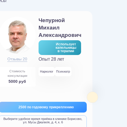
сь!
Чепурной
Михаил
Александрович
Использует
капельницы
в терапии
Отзывы 20
Опыт 28 лет
Отзывы
Стоимость
Стоимос
Нарколог
Психиатр
консультации
консульт
5000 руб
3000 р
2500 по годовому прикреплению
Бесп
Выберите удобное время приёма в клинике Борисово,
Выберите уд
ул. Мусы Джалиля, д. 4, к. 6