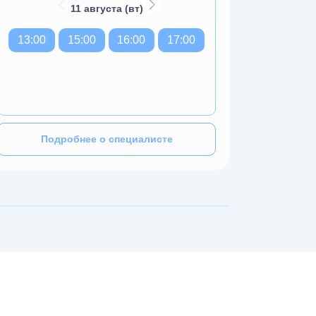
11 августа (вт)
13:00
15:00
16:00
17:00
09:00
12:30
Подробнее о специалисте
По