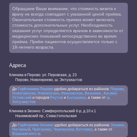
Обращаем Ваше внимание, что стоимость визита к
врачу не всегда совпадает с указанной ценой приёма.
Окончательная стоимость приема может включать
стоимость дополнительных услуг. Необходимость
оказания услуг определяется врачом в зависимости от
медицинских показаний непосредственно во время
приёма. Приём пациентов осуществляется только с
18-летнего возраста.
Адреса
Клиника в Перово: ул. Перовская, д. 23
Перово, Новогиреево, ш. Энтузиастов
До
ГорКлиники Перово
удобно добираться из районов:
Перово
,
Новогиреево
,
Новокосино
,
Ивановское
,
Вешняки
,
Косино-
Ухтомский
и городов
Реутов
и
Балашиха,
а также от
ш.
Энтузиастов
Клиника в Зюзино: Симферопольский б-р, д.10 к.1
Нахимовский пр., Севастопольская
До
ГорКлиники Зюзино
удобно добираться из районов:
Зюзино
,
Нагорный
,
Чертаново
,
Черемушки
,
Котловка
, а также от
Варшавского ш.