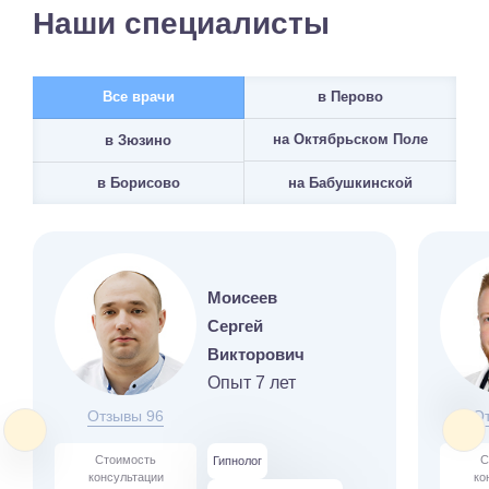
Наши специалисты
Все врачи
в Перово
на Октябрьском Поле
в Зюзино
на Бабушкинской
в Борисово
Моисеев
Сергей
Викторович
Опыт 7 лет
Отзывы 96
О
Стоимость
С
Гипнолог
консультации
ко