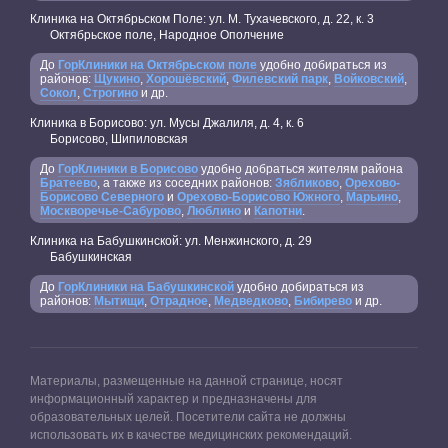
Клиника на Октябрьском Поле: ул. М. Тухачевского, д. 22, к. 3
Октябрьское поле, Народное Ополчение
До
ГорКлиники на Октябрьском поле
удобно добираться из
районов:
Щукино
,
Хорошёвский
,
Филевский парк
,
Войковский
,
Сокол
,
Строгино
и др.
Клиника в Борисово: ул. Мусы Джалиля, д. 4, к. 6
Борисово, Шипиловская
До
ГорКлиники в Борисово
удобно добраться жителям района
Братеево
, а также из соседних районов:
Зябликово
,
Орехово-
Борисово Северного
и
Орехово-Борисово Южного
,
Марьино
,
Москворечье-Сабурово
,
Люблино
и
Капотни
.
Клиника на Бабушкинской: ул. Менжинского, д. 29
Бабушкинская
До
ГорКлиники на Бабушкинской
удобно добираться из
районов:
Мытищи
,
Отрадное
,
Медведково
,
Бибирево
и др.
Материалы, размещенные на данной странице, носят
информационный характер и предназначены для
образовательных целей. Посетители сайта не должны
использовать их в качестве медицинских рекомендаций.