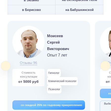
в Зюзино
на Бабушкинской
в Борисово
Моисеев
Сергей
Викторович
Опыт 7 лет
Отзывы 96
О
Стоимость
С
Гипнолог
консультации
ко
от 5000 руб
Клинический психолог
от
Психолог
с
Выбер
со скидкой 25% по годовому прикреплению