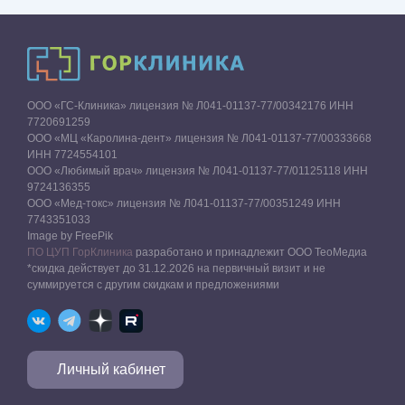
ООО «ГС-Клиника» лицензия № Л041-01137-77/00342176 ИНН
7720691259
ООО «МЦ «Каролина-дент» лицензия № Л041-01137-77/00333668
ИНН 7724554101
ООО «Любимый врач» лицензия № Л041-01137-77/01125118 ИНН
9724136355
ООО «Мед-токс» лицензия № Л041-01137-77/00351249 ИНН
7743351033
Image by FreePik
ПО ЦУП ГорКлиника
разработано и принадлежит ООО ТеоМедиа
*скидка действует до 31.12.2026 на первичный визит и не
суммируется с другим скидкам и предложениями
Личный кабинет