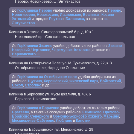
Перово, Новогиреево, ш. Энтузиастов
До
ГорКлиники Перово
удобно добираться из районов:
Перово
,
Новогиреево
,
Новокосино
,
Ивановское
,
Вешняки
,
Косино-
Ухтомский
и городов
Реутов
и
Балашиха,
а также от
ш.
Энтузиастов
Клиника в Зюзино: Симферопольский б-р, д.10 к.1
Нахимовский пр., Севастопольская
До
ГорКлиники Зюзино
удобно добираться из районов:
Зюзино
,
Нагорный
,
Чертаново
,
Черемушки
,
Котловка
, а также от
Варшавского ш.
Клиника на Октябрьском Поле: ул. М. Тухачевского, д. 22, к. 3
Октябрьское поле, Народное Ополчение
До
ГорКлиники на Октябрьском поле
удобно добираться из
районов:
Щукино
,
Хорошёвский
,
Филевский парк
,
Войковский
,
Сокол
,
Строгино
и др.
Клиника в Борисово: ул. Мусы Джалиля, д. 4, к. 6
Борисово, Шипиловская
До
ГорКлиники в Борисово
удобно добраться жителям района
Братеево
, а также из соседних районов:
Зябликово
,
Орехово-
Борисово Северного
и
Орехово-Борисово Южного
,
Марьино
,
Москворечье-Сабурово
,
Люблино
и
Капотни
.
Клиника на Бабушкинской: ул. Менжинского, д. 29