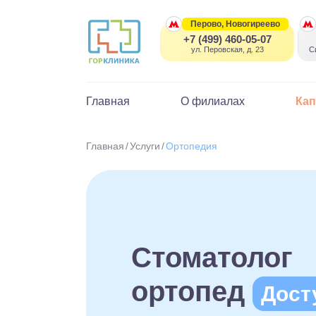
Перово, Новогиреево
+7 (499) 460-05-07
ул. Перовская, д. 23
С
Главная
О филиалах
Ка
Главная
Услуги
Ортопедия
Стоматолог
ортопед
Дост