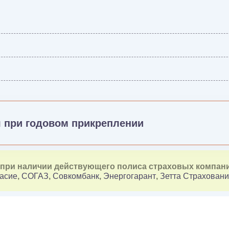
я при годовом прикреплении
я при наличии действующего полиса страховых компан
асие
,
СОГАЗ
,
Совкомбанк
,
Энергогарант
,
Зетта Страхован