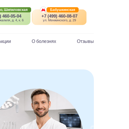
о, Шипиловская
Бабушкинская
) 460-05-04
+7 (499) 460-08-07
алиля, д. 4, к. 6
ул. Менжинского, д. 29
Акции
О болезнях
Отзывы