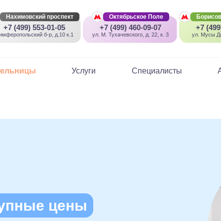
Нахимовский проспект
Октябрьское Поле
Борисов
+7 (499) 553-01-05
+7 (499) 460-09-07
+7 (499
имферопольский б-р, д.10 к.1
ул. М. Тухачевского, д. 22, к. 3
ул. Мусы Дж
пельницы
Услуги
Специалисты
упные цены