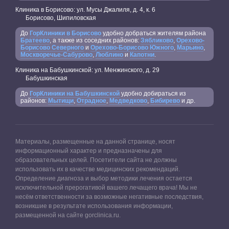
Клиника в Борисово: ул. Мусы Джалиля, д. 4, к. 6
Борисово, Шипиловская
До
ГорКлиники в Борисово
удобно добраться жителям района
Братеево
, а также из соседних районов:
Зябликово
,
Орехово-
Борисово Северного
и
Орехово-Борисово Южного
,
Марьино
,
Москворечье-Сабурово
,
Люблино
и
Капотни
.
Клиника на Бабушкинской: ул. Менжинского, д. 29
Бабушкинская
До
ГорКлиники на Бабушкинской
удобно добираться из
районов:
Мытищи
,
Отрадное
,
Медведково
,
Бибирево
и др.
Материалы, размещенные на данной странице, носят
информационный характер и предназначены для
образовательных целей. Посетители сайта не должны
использовать их в качестве медицинских рекомендаций.
Определение диагноза и выбор методики лечения остается
исключительной прерогативой вашего лечащего врача! Мы не
несём ответственности за возможные негативные последствия,
возникшие в результате использования информации,
размещенной на сайте gorclinica.ru.