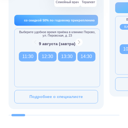
Семейный врач
Терапевт
В
со скидкой 50% по годовому прикреплению
Кл
Выберите удобное время приёма в клинике Перово,
ул. Перовская, д. 23
9 августа (завтра)
10
11:30
12:30
13:30
14:30
Подробнее о специалисте