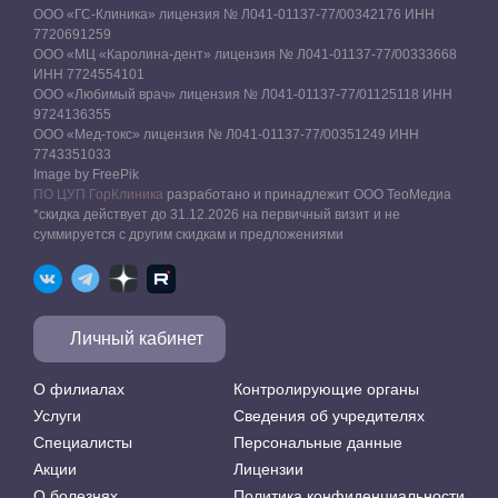
ООО «ГС-Клиника» лицензия № Л041-01137-77/00342176 ИНН
7720691259
ООО «МЦ «Каролина-дент» лицензия № Л041-01137-77/00333668
ИНН 7724554101
ООО «Любимый врач» лицензия № Л041-01137-77/01125118 ИНН
9724136355
ООО «Мед-токс» лицензия № Л041-01137-77/00351249 ИНН
7743351033
Image by FreePik
ПО ЦУП ГорКлиника
разработано и принадлежит ООО ТеоМедиа
*скидка действует до 31.12.2026 на первичный визит и не
суммируется с другим скидкам и предложениями
Личный кабинет
О филиалах
Контролирующие органы
Услуги
Сведения об учредителях
Специалисты
Персональные данные
Акции
Лицензии
О болезнях
Политика конфиденциальности