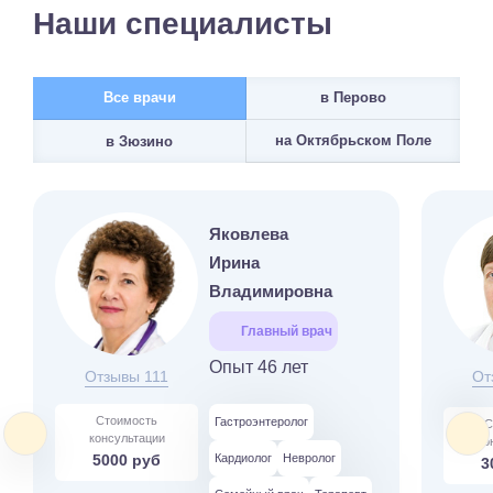
Наши специалисты
Все врачи
в Перово
на Октябрьском Поле
в Зюзино
Яковлева
Ирина
Владимировна
Главный врач
Опыт 46 лет
Отзывы 111
От
Стоимость
Гастроэнтеролог
С
консультации
ко
5000 руб
Кардиолог
Невролог
3