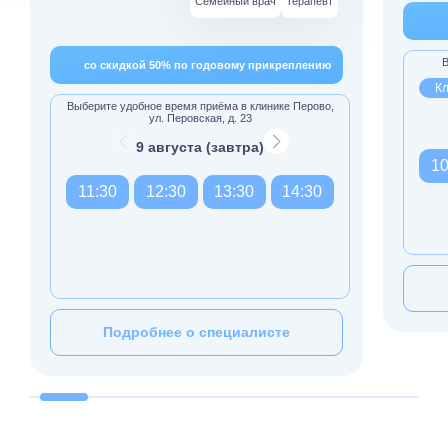
Семейный врач
Терапевт
В
со скидкой 50% по годовому прикреплению
Кл
Выберите удобное время приёма в клинике Перово,
ул. Перовская, д. 23
9 августа (завтра)
10
11:30
12:30
13:30
14:30
Подробнее о специалисте