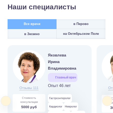
Наши специалисты
Все врачи
в Перово
на Октябрьском Поле
в Зюзино
Яковлева
Ирина
Владимировна
Главный врач
Опыт 46 лет
Отзывы 111
От
Стоимость
Гастроэнтеролог
С
консультации
ко
5000 руб
Кардиолог
Невролог
3