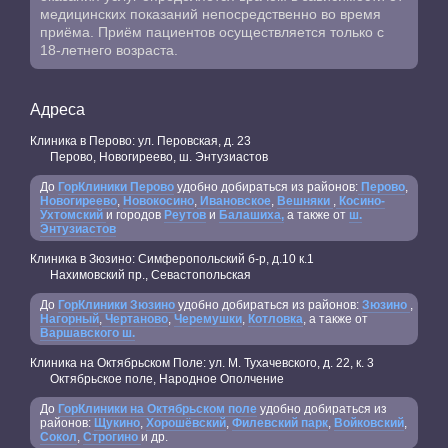
медицинских показаний непосредственно во время
приёма. Приём пациентов осуществляется только с
18-летнего возраста.
Адреса
Клиника в Перово: ул. Перовская, д. 23
Перово, Новогиреево, ш. Энтузиастов
До
ГорКлиники Перово
удобно добираться из районов:
Перово
,
Новогиреево
,
Новокосино
,
Ивановское
,
Вешняки
,
Косино-
Ухтомский
и городов
Реутов
и
Балашиха,
а также от
ш.
Энтузиастов
Клиника в Зюзино: Симферопольский б-р, д.10 к.1
Нахимовский пр., Севастопольская
До
ГорКлиники Зюзино
удобно добираться из районов:
Зюзино
,
Нагорный
,
Чертаново
,
Черемушки
,
Котловка
, а также от
Варшавского ш.
Клиника на Октябрьском Поле: ул. М. Тухачевского, д. 22, к. 3
Октябрьское поле, Народное Ополчение
До
ГорКлиники на Октябрьском поле
удобно добираться из
районов:
Щукино
,
Хорошёвский
,
Филевский парк
,
Войковский
,
Сокол
,
Строгино
и др.