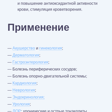
и повышение антиоксидантной активности
крови, стимуляция кроветворения.
Применение
—
Акушерство
и
гинекология
;
—
Дерматология
;
—
Гастроэнтерология
;
— Болезнь периферических сосудов;
— Болезнь опорно-двигательной системы;
—
Кардиология
;
—
Неврология
;
—
Эндокринология;
—
Урология
;
—
ЛОР
: хронические и острые тонзиллиты,