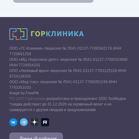
ООО «ГС-Клиника» лицензия № Л041-01137-77/00342176 ИНН
7720691259
ООО «МЦ «Каролина-дент» лицензия № Л041-01137-77/00333668
ИНН 7724554101
ООО «Любимый врач» лицензия № Л041-01137-77/01125118 ИНН
9724136355
ООО «Мед-токс» лицензия № Л041-01137-77/00351249 ИНН
7743351033
Image by FreePik
ПО ЦУП ГорКлиника
разработано и принадлежит ООО ТеоМедиа
*скидка действует до 31.12.2026 на первичный визит и не
суммируется с другим скидкам и предложениями
Личный кабинет