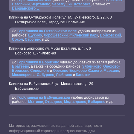
Нагорный
,
Чертаново
,
Черемушки
,
Котловка
, а также от
Варшавского ш.
Клиника на Октябрьском Поле: ул. М. Тухачевского, д. 22, к. 3
Октябрьское поле, Народное Ополчение
До
ГорКлиники на Октябрьском поле
удобно добираться из
районов:
Щукино
,
Хорошёвский
,
Филевский парк
,
Войковский
,
Сокол
,
Строгино
и др.
Клиника в Борисово: ул. Мусы Джалиля, д. 4, к. 6
Борисово, Шипиловская
До
ГорКлиники в Борисово
удобно добраться жителям района
Братеево
, а также из соседних районов:
Зябликово
,
Орехово-
Борисово Северного
и
Орехово-Борисово Южного
,
Марьино
,
Москворечье-Сабурово
,
Люблино
и
Капотни
.
Клиника на Бабушкинской: ул. Менжинского, д. 29
Бабушкинская
До
ГорКлиники на Бабушкинской
удобно добираться из
районов:
Мытищи
,
Отрадное
,
Медведково
,
Бибирево
и др.
Материалы, размещенные на данной странице, носят
информационный характер и предназначены для