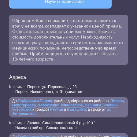
Изучить прайс-лист
Обращаем Ваше внимание, что стоимость визита к
врачу не всегда совпадает с указанной ценой приёма.
Окончательная стоимость приема может включать
стоимость дополнительных услуг. Необходимость
оказания услуг определяется врачом в зависимости от
медицинских показаний непосредственно во время
приёма. Приём пациентов осуществляется только с
18-летнего возраста.
Адреса
Клиника в Перово: ул. Перовская, д. 23
Перово, Новогиреево, ш. Энтузиастов
До
ГорКлиники Перово
удобно добираться из районов:
Перово
,
Новогиреево
,
Новокосино
,
Ивановское
,
Вешняки
,
Косино-
Ухтомский
и городов
Реутов
и
Балашиха,
а также от
ш.
Энтузиастов
Клиника в Зюзино: Симферопольский б-р, д.10 к.1
Нахимовский пр., Севастопольская
До
ГорКлиники Зюзино
удобно добираться из районов:
Зюзино
,