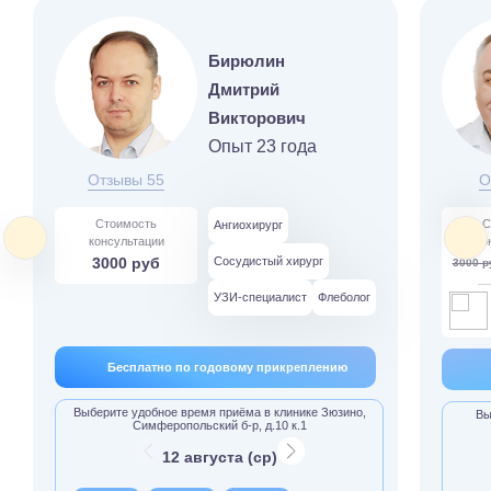
Бирюлин
Дмитрий
Викторович
Опыт 23 года
Отзывы 55
О
Стоимость
С
Ангиохирург
консультации
ко
3000 руб
Сосудистый хирург
3000 р
УЗИ-специалист
Флеболог
Бесплатно по годовому прикреплению
Выберите удобное время приёма в клинике Зюзино,
Вы
Симферопольский б-р, д.10 к.1
12 августа (ср)