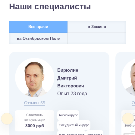
Наши специалисты
Все врачи
в Зюзино
на Октябрьском Поле
Бирюлин
Дмитрий
Викторович
Опыт 23 года
Отзывы 55
О
Стоимость
С
Ангиохирург
консультации
ко
3000 руб
Сосудистый хирург
3000 р