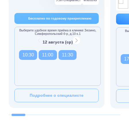
УЗИ-специалист
Флеболог
Бесплатно по годовому прикреплению
Выберите удобное время приёма в клинике Зюзино,
Вы
Симферопольский б-р, д.10 к.1
12 августа (ср)
10:30
11:00
11:30
17
Подробнее о специалисте