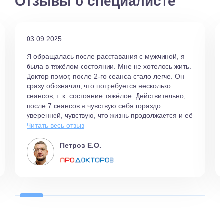
Отзывы о специалисте
03.09.2025
Я обращалась после расставания с мужчиной, я
была в тяжёлом состоянии. Мне не хотелось жить.
Доктор помог, после 2-го сеанса стало легче. Он
сразу обозначил, что потребуется несколько
сеансов, т. к. состояние тяжёлое. Действительно,
после 7 сеансов я чувствую себя гораздо
уверенней, чувствую, что жизнь продолжается и её
стоит жить.Научил методикам решения проблем, т.
Читать весь отзыв
е. давал конкретные рекомендации.
Петров Е.О.