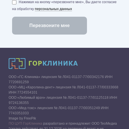
Нажимая на кнопку «перезвоните мне», Вы даете согласие
на обработку
персональных данных
ООО «ГС-Клиника» лицензия № Л041-01137-77/00342176 ИНН
7720691259
ООО «МЦ «Каролина-дент» лицензия № Л041-01137-77/00333668
ИНН 7724554101
ООО «Любимый врач» лицензия № Л041-01137-77/01125118 ИНН
9724136355
ООО «Мед-токс» лицензия № Л041-01137-77/00351249 ИНН
7743351033
Image by FreePik
ПО ЦУП ГорКлиника
разработано и принадлежит ООО ТеоМедиа
*скидка действует до 31.12.2026 на первичный визит и не