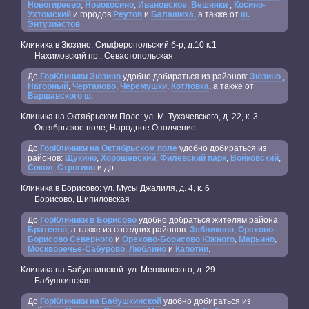
Новогиреево
,
Новокосино
,
Ивановское
,
Вешняки
,
Косино-
Ухтомский
и городов
Реутов
и
Балашиха,
а также от
ш.
Энтузиастов
Клиника в Зюзино: Симферопольский б-р, д.10 к.1
Нахимовский пр., Севастопольская
До
ГорКлиники Зюзино
удобно добираться из районов:
Зюзино
,
Нагорный
,
Чертаново
,
Черемушки
,
Котловка
, а также от
Варшавского ш.
Клиника на Октябрьском Поле: ул. М. Тухачевского, д. 22, к. 3
Октябрьское поле, Народное Ополчение
До
ГорКлиники на Октябрьском поле
удобно добираться из
районов:
Щукино
,
Хорошёвский
,
Филевский парк
,
Войковский
,
Сокол
,
Строгино
и др.
Клиника в Борисово: ул. Мусы Джалиля, д. 4, к. 6
Борисово, Шипиловская
До
ГорКлиники в Борисово
удобно добраться жителям района
Братеево
, а также из соседних районов:
Зябликово
,
Орехово-
Борисово Северного
и
Орехово-Борисово Южного
,
Марьино
,
Москворечье-Сабурово
,
Люблино
и
Капотни
.
Клиника на Бабушкинской: ул. Менжинского, д. 29
Бабушкинская
До
ГорКлиники на Бабушкинской
удобно добираться из