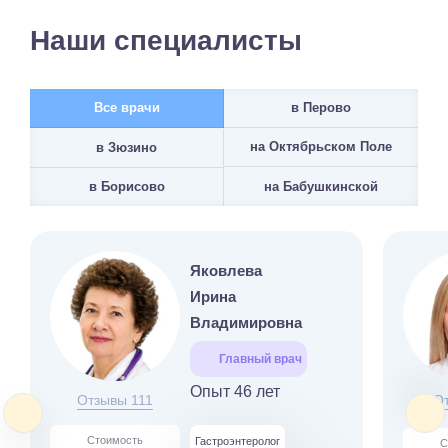
Наши специалисты
Все врачи
в Перово
на Октябрьском Поле
в Зюзино
на Бабушкинской
в Борисово
Яковлева
Ирина
Владимировна
Главный врач
Опыт 46 лет
Отзывы 111
О
Стоимость
Гастроэнтеролог
С