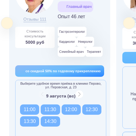
Главный врач
Опыт 46 лет
Отзывы 111
О
Стоимость
Гастроэнтеролог
С
консультации
ко
5000 руб
Кардиолог
Невролог
3
Семейный врач
Терапевт
со скидкой 50% по годовому прикреплению
Выберите удобное время приёма в клинике Перово,
ул. Перовская, д. 23
На
9 августа (вс)
п
11:00
11:30
12:00
12:30
13:30
14:30