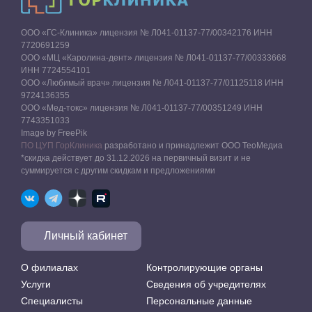
ООО «ГС-Клиника» лицензия № Л041-01137-77/00342176 ИНН
7720691259
ООО «МЦ «Каролина-дент» лицензия № Л041-01137-77/00333668
ИНН 7724554101
ООО «Любимый врач» лицензия № Л041-01137-77/01125118 ИНН
9724136355
ООО «Мед-токс» лицензия № Л041-01137-77/00351249 ИНН
7743351033
Image by FreePik
ПО ЦУП ГорКлиника
разработано и принадлежит ООО ТеоМедиа
*скидка действует до 31.12.2026 на первичный визит и не
суммируется с другим скидкам и предложениями
Личный кабинет
О филиалах
Контролирующие органы
Услуги
Сведения об учредителях
Специалисты
Персональные данные