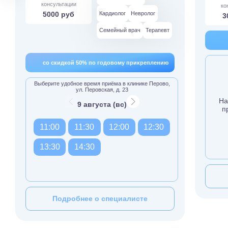
консультации
ко
5000 руб
Кардиолог
Невролог
3
Семейный врач
Терапевт
со скидкой 50% по годовому прикреплению
Выберите удобное время приёма в клинике Перово,
ул. Перовская, д. 23
На
9 августа (вс)
п
11:00
11:30
12:00
12:30
13:30
14:30
Подробнее о специалисте