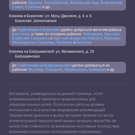
районов:
Щукино
,
Хорошёвский
,
Филевский парк
,
Войковский
,
Сокол
,
Строгино
и др.
Клиника в Борисово: ул. Мусы Джалиля, д. 4, к. 6
Борисово, Шипиловская
До
ГорКлиники в Борисово
удобно добраться жителям района
Братеево
, а также из соседних районов:
Зябликово
,
Орехово-
Борисово Северного
и
Орехово-Борисово Южного
,
Марьино
,
Москворечье-Сабурово
,
Люблино
и
Капотни
.
Клиника на Бабушкинской: ул. Менжинского, д. 29
Бабушкинская
До
ГорКлиники на Бабушкинской
удобно добираться из
районов:
Мытищи
,
Отрадное
,
Медведково
,
Бибирево
и др.
Материалы, размещенные на данной странице, носят
информационный характер и предназначены для
образовательных целей. Посетители сайта не должны
использовать их в качестве медицинских рекомендаций.
Определение диагноза и выбор методики лечения остается
исключительной прерогативой вашего лечащего врача! Мы не
несём ответственности за возможные негативные последствия,
возникшие в результате использования информации,