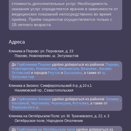
стоимость дополнительных услуг. Необходимость
оказания услуг определяется врачом в зависимости от
медицинских показаний непосредственно во время
приёма. Приём пациентов осуществляется только с
18-летнего возраста.
Адреса
Клиника в Перово: ул. Перовская, д. 23
Перово, Новогиреево, ш. Энтузиастов
До
ГорКлиники Перово
удобно добираться из районов:
Перово
,
Новогиреево
,
Новокосино
,
Ивановское
,
Вешняки
,
Косино-
Ухтомский
и городов
Реутов
и
Балашиха,
а также от
ш.
Энтузиастов
Клиника в Зюзино: Симферопольский б-р, д.10 к.1
Нахимовский пр., Севастопольская
До
ГорКлиники Зюзино
удобно добираться из районов:
Зюзино
,
Нагорный
,
Чертаново
,
Черемушки
,
Котловка
, а также от
Варшавского ш.
Клиника на Октябрьском Поле: ул. М. Тухачевского, д. 22, к. 3
Октябрьское поле, Народное Ополчение
До
ГорКлиники на Октябрьском поле
удобно добираться из