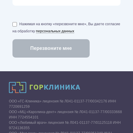
Нажимая на кнопку «перезвоните мне», Вы даете согласие
на обработку
персональных данных
ООО «ГС-Клиника» лицензия № Л041-01137-77/00342176 ИНН
7720691259
ООО «МЦ «Каролина-дент» лицензия № Л041-01137-77/00333668
ИНН 7724554101
ООО «Любимый врач» лицензия № Л041-01137-77/01125118 ИНН
9724136355