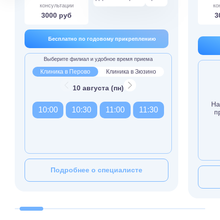
консультации
ко
3000 руб
3
Бесплатно по годовому прикреплению
Выберите филиал и удобное время приема
Клиника в Перово
Клиника в Зюзино
10 августа (пн)
На
10:00
10:30
11:00
11:30
п
Подробнее о специалисте