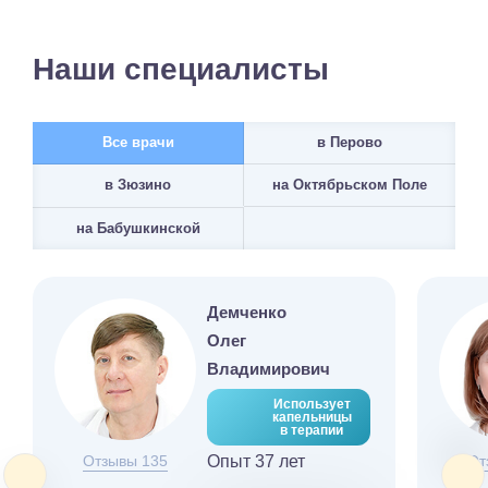
Наши специалисты
Все врачи
в Перово
на Октябрьском Поле
в Зюзино
на Бабушкинской
Демченко
Олег
Владимирович
Использует
капельницы
в терапии
Отзывы 135
Опыт 37 лет
От