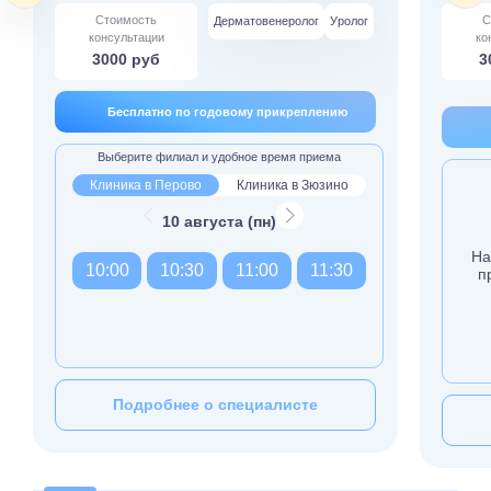
Стоимость
С
Дерматовенеролог
Уролог
консультации
ко
3000 руб
3
Бесплатно по годовому прикреплению
Выберите филиал и удобное время приема
Клиника в Перово
Клиника в Зюзино
10 августа (пн)
На
10:00
10:30
11:00
11:30
п
Подробнее о специалисте