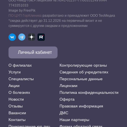
ООО «Мед-токс» лицензия № Л041-01137-77/00351249 ИНН
7743351033
Image by FreePik
ПО ЦУП ГорКлиника
разработано и принадлежит ООО ТеоМедиа
*скидка действует до 31.12.2026 на первичный визит и не
суммируется с другим скидкам и предложениями
Личный кабинет
О филиалах
Контролирующие органы
Услуги
Сведения об учредителях
Специалисты
Персональные данные
Акции
Лицензии
О болезнях
Политика конфиденциальности
Новости
Оферта
Отзывы
Правовая информация
Вакансии
ДМС
Контакты
Наши партнеры
Прикрепление юр.лиц
Форма обратной связи