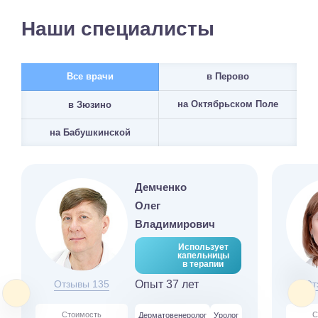
Наши специалисты
Все врачи
в Перово
на Октябрьском Поле
в Зюзино
на Бабушкинской
Демченко
Олег
Владимирович
Использует
капельницы
в терапии
Отзывы 135
Опыт 37 лет
От
Стоимость
С
Дерматовенеролог
Уролог