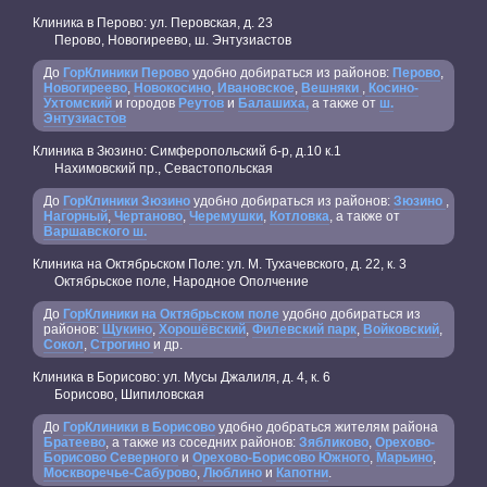
Клиника в Перово: ул. Перовская, д. 23
Перово, Новогиреево, ш. Энтузиастов
До
ГорКлиники Перово
удобно добираться из районов:
Перово
,
Новогиреево
,
Новокосино
,
Ивановское
,
Вешняки
,
Косино-
Ухтомский
и городов
Реутов
и
Балашиха,
а также от
ш.
Энтузиастов
Клиника в Зюзино: Симферопольский б-р, д.10 к.1
Нахимовский пр., Севастопольская
До
ГорКлиники Зюзино
удобно добираться из районов:
Зюзино
,
Нагорный
,
Чертаново
,
Черемушки
,
Котловка
, а также от
Варшавского ш.
Клиника на Октябрьском Поле: ул. М. Тухачевского, д. 22, к. 3
Октябрьское поле, Народное Ополчение
До
ГорКлиники на Октябрьском поле
удобно добираться из
районов:
Щукино
,
Хорошёвский
,
Филевский парк
,
Войковский
,
Сокол
,
Строгино
и др.
Клиника в Борисово: ул. Мусы Джалиля, д. 4, к. 6
Борисово, Шипиловская
До
ГорКлиники в Борисово
удобно добраться жителям района
Братеево
, а также из соседних районов:
Зябликово
,
Орехово-
Борисово Северного
и
Орехово-Борисово Южного
,
Марьино
,
Москворечье-Сабурово
,
Люблино
и
Капотни
.