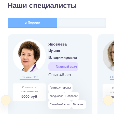
Наши специалисты
в Перово
Яковлева
Ирина
Владимировна
Главный врач
Опыт 46 лет
Отзывы 111
О
Стоимость
Гастроэнтеролог
С
консультации
ко
5000 руб
Кардиолог
Невролог
3
Семейный врач
Терапевт