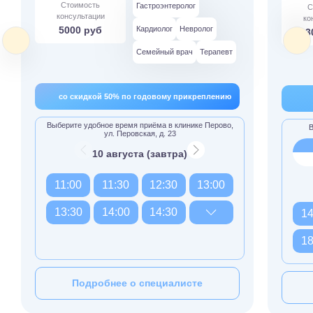
Стоимость
Гастроэнтеролог
С
консультации
ко
5000 руб
Кардиолог
Невролог
3
Семейный врач
Терапевт
со скидкой 50% по годовому прикреплению
Выберите удобное время приёма в клинике Перово,
В
ул. Перовская, д. 23
10 августа (завтра)
11:00
11:30
12:30
13:00
13:30
14:00
14:30
14
18
Подробнее о специалисте