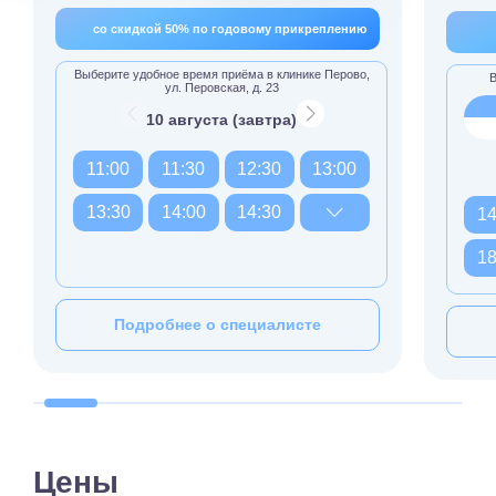
со скидкой 50% по годовому прикреплению
Выберите удобное время приёма в клинике Перово,
В
ул. Перовская, д. 23
10 августа (завтра)
11:00
11:30
12:30
13:00
13:30
14:00
14:30
14
18
Подробнее о специалисте
Цены