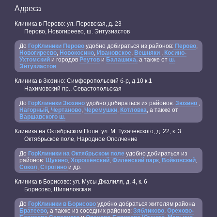
Адреса
Клиника в Перово: ул. Перовская, д. 23
Перово, Новогиреево, ш. Энтузиастов
До
ГорКлиники Перово
удобно добираться из районов:
Перово
,
Новогиреево
,
Новокосино
,
Ивановское
,
Вешняки
,
Косино-
Ухтомский
и городов
Реутов
и
Балашиха,
а также от
ш.
Энтузиастов
Клиника в Зюзино: Симферопольский б-р, д.10 к.1
Нахимовский пр., Севастопольская
До
ГорКлиники Зюзино
удобно добираться из районов:
Зюзино
,
Нагорный
,
Чертаново
,
Черемушки
,
Котловка
, а также от
Варшавского ш.
Клиника на Октябрьском Поле: ул. М. Тухачевского, д. 22, к. 3
Октябрьское поле, Народное Ополчение
До
ГорКлиники на Октябрьском поле
удобно добираться из
районов:
Щукино
,
Хорошёвский
,
Филевский парк
,
Войковский
,
Сокол
,
Строгино
и др.
Клиника в Борисово: ул. Мусы Джалиля, д. 4, к. 6
Борисово, Шипиловская
До
ГорКлиники в Борисово
удобно добраться жителям района
Братеево
, а также из соседних районов:
Зябликово
,
Орехово-