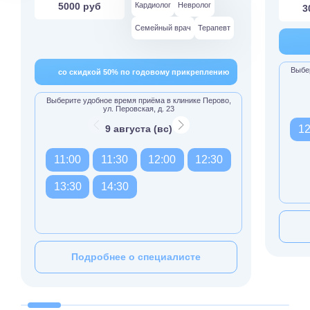
5000 руб
Кардиолог
Невролог
3
Семейный врач
Терапевт
Выбер
со скидкой 50% по годовому прикреплению
Выберите удобное время приёма в клинике Перово,
ул. Перовская, д. 23
9 августа (вс)
12
11:00
11:30
12:00
12:30
13:30
14:30
Подробнее о специалисте