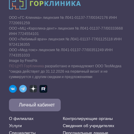
ООО «ГС-Клиника» лицензия № Л041-01137-77/00342176 ИНН
7720691259
ООО «МЦ «Каролина-дент» лицензия № Л041-01137-77/00333668
ИНН 7724554101
ООО «Любимый врач» лицензия № Л041-01137-77/01125118 ИНН
9724136355
ООО «Мед-токс» лицензия № Л041-01137-77/00351249 ИНН
7743351033
Image by FreePik
ПО ЦУП ГорКлиника
разработано и принадлежит ООО ТеоМедиа
*скидка действует до 31.12.2026 на первичный визит и не
суммируется с другим скидкам и предложениями
Личный кабинет
О филиалах
Контролирующие органы
Услуги
Сведения об учредителях
Специалисты
Персональные данные