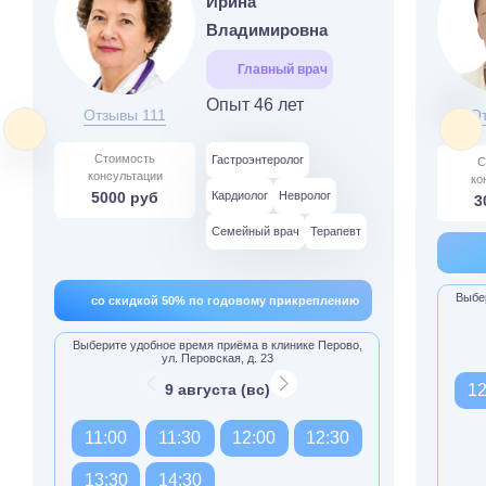
Ирина
Владимировна
Главный врач
Опыт 46 лет
Отзывы 111
О
Стоимость
Гастроэнтеролог
С
консультации
ко
5000 руб
Кардиолог
Невролог
3
Семейный врач
Терапевт
Выбер
со скидкой 50% по годовому прикреплению
Выберите удобное время приёма в клинике Перово,
ул. Перовская, д. 23
9 августа (вс)
12
11:00
11:30
12:00
12:30
13:30
14:30