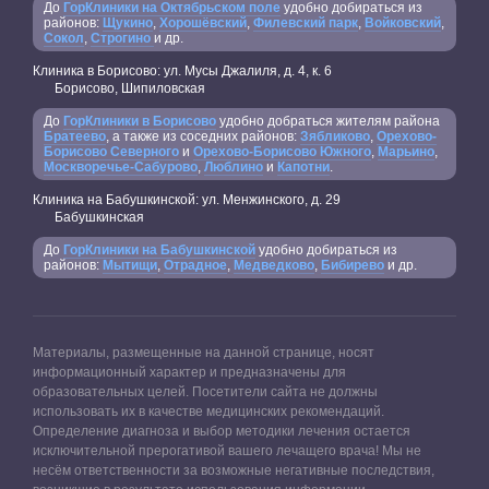
До
ГорКлиники на Октябрьском поле
удобно добираться из
районов:
Щукино
,
Хорошёвский
,
Филевский парк
,
Войковский
,
Сокол
,
Строгино
и др.
Клиника в Борисово: ул. Мусы Джалиля, д. 4, к. 6
Борисово, Шипиловская
До
ГорКлиники в Борисово
удобно добраться жителям района
Братеево
, а также из соседних районов:
Зябликово
,
Орехово-
Борисово Северного
и
Орехово-Борисово Южного
,
Марьино
,
Москворечье-Сабурово
,
Люблино
и
Капотни
.
Клиника на Бабушкинской: ул. Менжинского, д. 29
Бабушкинская
До
ГорКлиники на Бабушкинской
удобно добираться из
районов:
Мытищи
,
Отрадное
,
Медведково
,
Бибирево
и др.
Материалы, размещенные на данной странице, носят
информационный характер и предназначены для
образовательных целей. Посетители сайта не должны
использовать их в качестве медицинских рекомендаций.
Определение диагноза и выбор методики лечения остается
исключительной прерогативой вашего лечащего врача! Мы не
несём ответственности за возможные негативные последствия,