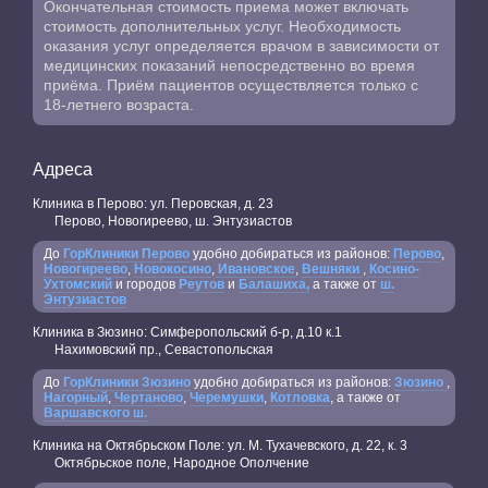
Окончательная стоимость приема может включать
стоимость дополнительных услуг. Необходимость
оказания услуг определяется врачом в зависимости от
медицинских показаний непосредственно во время
приёма. Приём пациентов осуществляется только с
18-летнего возраста.
Адреса
Клиника в Перово: ул. Перовская, д. 23
Перово, Новогиреево, ш. Энтузиастов
До
ГорКлиники Перово
удобно добираться из районов:
Перово
,
Новогиреево
,
Новокосино
,
Ивановское
,
Вешняки
,
Косино-
Ухтомский
и городов
Реутов
и
Балашиха,
а также от
ш.
Энтузиастов
Клиника в Зюзино: Симферопольский б-р, д.10 к.1
Нахимовский пр., Севастопольская
До
ГорКлиники Зюзино
удобно добираться из районов:
Зюзино
,
Нагорный
,
Чертаново
,
Черемушки
,
Котловка
, а также от
Варшавского ш.
Клиника на Октябрьском Поле: ул. М. Тухачевского, д. 22, к. 3
Октябрьское поле, Народное Ополчение