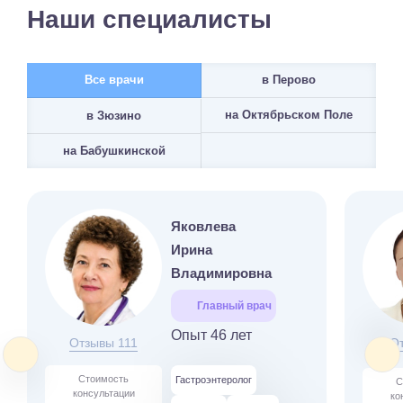
Наши специалисты
Все врачи
в Перово
на Октябрьском Поле
в Зюзино
на Бабушкинской
Яковлева
Ирина
Владимировна
Главный врач
Опыт 46 лет
Отзывы 111
О
Стоимость
Гастроэнтеролог
С
консультации
ко