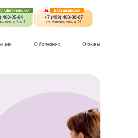
о, Шипиловская
Бабушкинская
) 460-05-04
+7 (499) 460-08-07
алиля, д. 4, к. 6
ул. Менжинского, д. 29
Акции
О болезнях
Отзывы