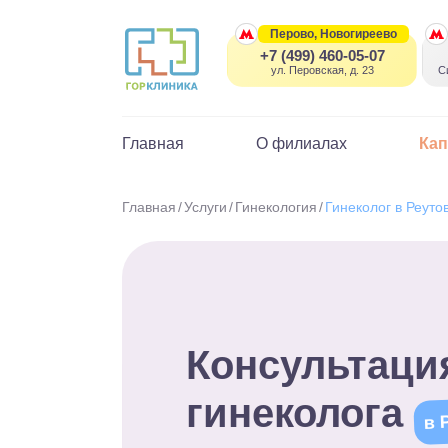
Перово, Новогиреево
+7 (499) 460-05-07
ул. Перовская, д. 23
С
Главная
О филиалах
Ка
Главная
Услуги
Гинекология
Гинеколог в Реуто
Консультаци
гинеколога
в 