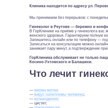
Клиника находится по адресу ул. Перовс
Мы принимаем без перерывов: с понедельник
Гинеколог в Реутове — бережно и кон
В ГорКлинике на приёме у гинеколога вас
женского здоровья. Гарантируем полную к
Запишитесь онлайн или по телефону — по
Записаться на консультацию можно онлайн 
занимает пару минут, а подтверждение прих
ГорКлиника обслуживает не только паци
Косино‑Ухтомского и Балашихи.
Что лечит гинек
—
миома матки
;
—
вирус папилломы человека
;
—
вульводиния
;
— цистит;
—
преэклампсия;