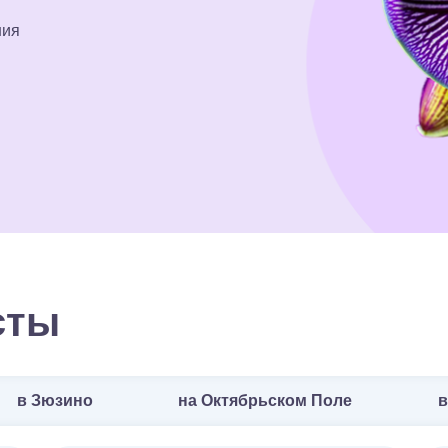
ния
сты
в Зюзино
на Октябрьском Поле
в