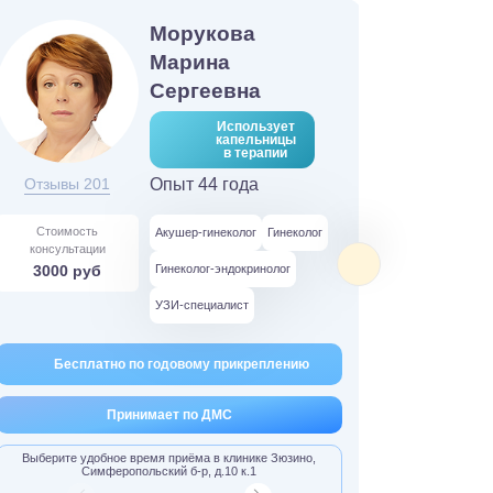
Морукова
Марина
Сергеевна
Использует
капельницы
в терапии
Отзывы 201
Опыт 44 года
Отзывы
Стоимость
Стоимо
Акушер-гинеколог
Гинеколог
консультации
консульт
3000 руб
Гинеколог-эндокринолог
3000 
УЗИ-специалист
Бесплатно по годовому прикреплению
Бес
Принимает по ДМС
Выбери
Выберите удобное время приёма в клинике Зюзино,
Симферопольский б-р, д.10 к.1