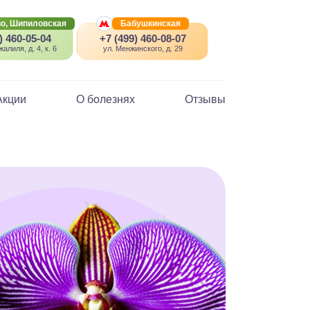
о, Шипиловская
Бабушкинская
) 460-05-04
+7 (499) 460-08-07
алиля, д. 4, к. 6
ул. Менжинского, д. 29
Акции
О болезнях
Отзывы