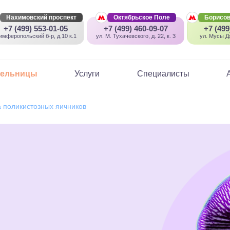
Нахимовский проспект
Октябрьское Поле
Борисов
+7 (499) 553-01-05
+7 (499) 460-09-07
+7 (499
имферопольский б-р, д.10 к.1
ул. М. Тухачевского, д. 22, к. 3
ул. Мусы Дж
пельницы
Услуги
Специалисты
 поликистозных яичников