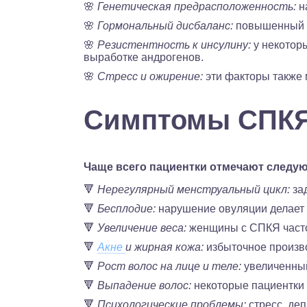
🌸
Генетическая предрасположенность:
н
🌸
Гормональный дисбаланс:
повышенный у
🌸
Резистентность к инсулину:
у некоторы
выработке андрогенов.
🌸
Стресс и ожирение:
эти факторы также 
Симптомы СПК
Чаще всего пациентки отмечают следу
🔻
Нерегулярный менструальный цикл:
за
🔻
Бесплодие:
нарушение овуляции делает 
🔻
Увеличение веса:
женщины с СПКЯ часто 
🔻
Акне
и жирная кожа:
избыточное произво
🔻
Рост волос на лице и теле:
увеличенный
🔻
Выпадение волос:
некоторые пациентки 
🔻
Психологические проблемы:
стресс, де