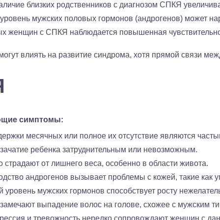
аличие близких родственников с диагнозом СПКЯ увеличива
ровень мужских половых гормонов (андрогенов) может на
х женщин с СПКЯ наблюдается повышенная чувствительност
могут влиять на развитие синдрома, хотя прямой связи меж
Я
ющие симптомы:
держки месячных или полное их отсутствие являются част
зачатие ребенка затруднительным или невозможным.
страдают от лишнего веса, особенно в области живота.
дство андрогенов вызывает проблемы с кожей, такие как 
 уровень мужских гормонов способствует росту нежелатель
замечают выпадение волос на голове, схожее с мужским т
прессия и тревожность нередко сопровождают женщин с да