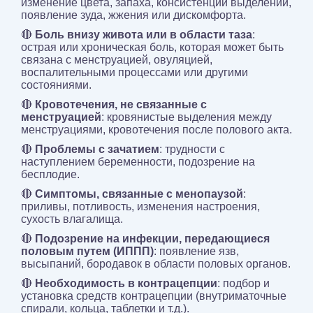
изменение цвета, запаха, консистенции выделений,
появление зуда, жжения или дискомфорта.
🔴
Боль внизу живота или в области таза
:
острая или хроническая боль, которая может быть
связана с менструацией, овуляцией,
воспалительными процессами или другими
состояниями.
🔴
Кровотечения, не связанные с
менструацией
: кровянистые выделения между
менструациями, кровотечения после полового акта.
🔴
Проблемы с зачатием
: трудности с
наступлением беременности, подозрение на
бесплодие.
🔴
Симптомы, связанные с менопаузой
:
приливы, потливость, изменения настроения,
сухость влагалища.
🔴
Подозрение на инфекции, передающиеся
половым путем (ИППП)
: появление язв,
высыпаний, бородавок в области половых органов.
🔴
Необходимость в контрацепции
: подбор и
установка средств контрацепции (внутриматочные
спирали, кольца, таблетки и т.д.).