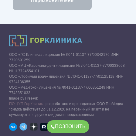
ООО «ГС-Клиника» лицензия № Л041-01137-77/00342176 ИНН
7720691259
ООО «МЦ «Каролина-дент» лицензия № Л041-01137-77/00333668
ИНН 7724554101
ООО «Любимый врач» лицензия № Л041-01137-77/01125118 ИНН
9724136355
ООО «Мед-токс» лицензия № Л041-01137-77/00351249 ИНН
7743351033
Image by FreePik
ПО ЦУП ГорКлиника
разработано и принадлежит ООО ТеоМедиа
*скидка действует до 31.12.2026 на первичный визит и не
суммируется с другим скидкам и предложениями
ПОЗВОНИТЬ