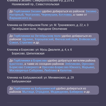
Клиника в Зюзино: Симферопольский б-р, д.10 к.1
Нахимовский пр., Севастопольская
До
ГорКлиники Зюзино
удобно добираться из районов:
Зюзино
,
Нагорный
,
Чертаново
,
Черемушки
,
Котловка
, а также от
Варшавского ш.
Клиника на Октябрьском Поле: ул. М. Тухачевского, д. 22, к. 3
Октябрьское поле, Народное Ополчение
До
ГорКлиники на Октябрьском поле
удобно добираться из
районов:
Щукино
,
Хорошёвский
,
Филевский парк
,
Войковский
,
Сокол
,
Строгино
и др.
Клиника в Борисово: ул. Мусы Джалиля, д. 4, к. 6
Борисово, Шипиловская
До
ГорКлиники в Борисово
удобно добраться жителям района
Братеево
, а также из соседних районов:
Зябликово
,
Орехово-
Борисово Северного
и
Орехово-Борисово Южного
,
Марьино
,
Москворечье-Сабурово
,
Люблино
и
Капотни
.
Клиника на Бабушкинской: ул. Менжинского, д. 29
Бабушкинская
До
ГорКлиники на Бабушкинской
удобно добираться из
районов:
Мытищи
,
Отрадное
,
Медведково
,
Бибирево
и др.