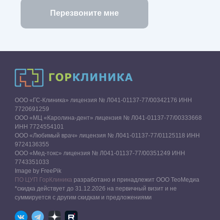
ООО «ГС-Клиника» лицензия № Л041-01137-77/00342176 ИНН
7720691259
ООО «МЦ «Каролина-дент» лицензия № Л041-01137-77/00333668
ИНН 7724554101
ООО «Любимый врач» лицензия № Л041-01137-77/01125118 ИНН
9724136355
ООО «Мед-токс» лицензия № Л041-01137-77/00351249 ИНН
7743351033
Image by FreePik
ПО ЦУП ГорКлиника
разработано и принадлежит ООО ТеоМедиа
*скидка действует до 31.12.2026 на первичный визит и не
суммируется с другим скидкам и предложениями