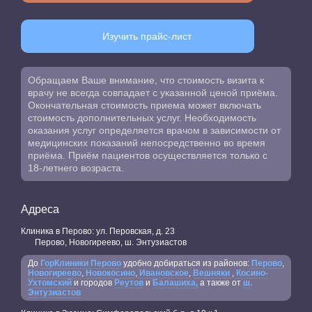
Изучить прайс-лист
Обращаем Ваше внимание, что стоимость визита к
врачу не всегда совпадает с указанной ценой приёма.
Окончательная стоимость приема может включать
стоимость дополнительных услуг. Необходимость
оказания услуг определяется врачом в зависимости от
медицинских показаний непосредственно во время
приёма. Приём пациентов осуществляется только с
18-летнего возраста.
Адреса
Клиника в Перово: ул. Перовская, д. 23
Перово, Новогиреево, ш. Энтузиастов
До
ГорКлиники Перово
удобно добираться из районов:
Перово
,
Новогиреево
,
Новокосино
,
Ивановское
,
Вешняки
,
Косино-
Ухтомский
и городов
Реутов
и
Балашиха,
а также от
ш.
Энтузиастов