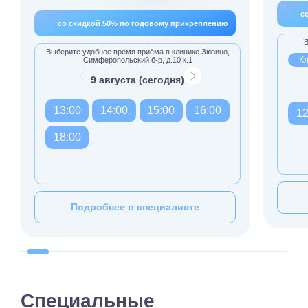
с
со скидкой 50% по годовому прикреплению
В
Выберите удобное время приёма в клинике Зюзино,
Кл
Симферопольский б-р, д.10 к.1
9 августа (сегодня)
13:00
14:00
15:00
16:00
12
18:00
Подробнее о специалисте
Специальные