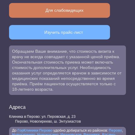
Для слабовидящих
Изучить прайс-лист
Обращаем Ваше внимание, что стоимость визита к
врачу не всегда совпадает с указанной ценой приёма.
Окончательная стоимость приема может включать
стоимость дополнительных услуг. Необходимость
оказания услуг определяется врачом в зависимости от
медицинских показаний непосредственно во время
приёма. Приём пациентов осуществляется только с
18-летнего возраста.
Адреса
Клиника в Перово: ул. Перовская, д. 23
Перово, Новогиреево, ш. Энтузиастов
До
ГорКлиники Перово
удобно добираться из районов:
Перово
,
Новогиреево
,
Новокосино
,
Ивановское
,
Вешняки
,
Косино-