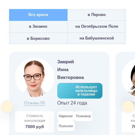
Все врачи
в Перово
на Октябрьском Поле
в Зюзино
на Бабушкинской
в Борисово
Замрий
Инна
Викторовна
Использует
капельницы
в терапии
Отзывы 55
Опыт 24 года
От
Стоимость
С
Нарколог
Психиатр
консультации
ко
7000 руб
Психолог
7