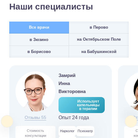
Наши специалисты
Все врачи
в Перово
на Октябрьском Поле
в Зюзино
на Бабушкинской
в Борисово
Замрий
Инна
Викторовна
Использует
капельницы
в терапии
Отзывы 55
Опыт 24 года
От
Стоимость
С
Нарколог
Психиатр
консультации
ко