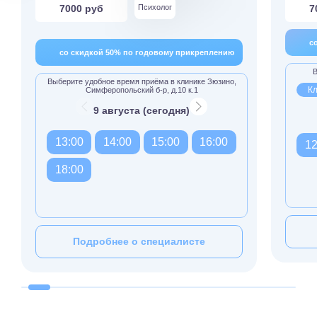
7000 руб
Психолог
7
с
со скидкой 50% по годовому прикреплению
В
Выберите удобное время приёма в клинике Зюзино,
Кл
Симферопольский б-р, д.10 к.1
9 августа (сегодня)
13:00
14:00
15:00
16:00
12
18:00
Подробнее о специалисте