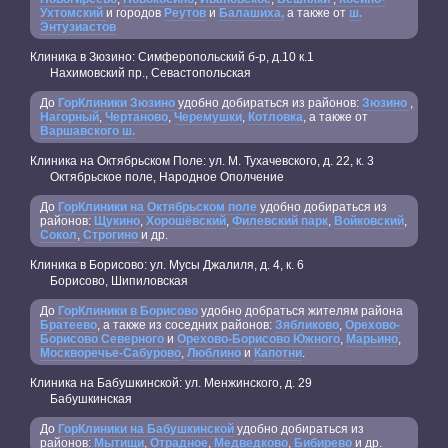
Ухтомский
и городов
Реутов
и
Балашиха,
а также от
ш.
Энтузиастов
Клиника в Зюзино: Симферопольский б-р, д.10 к.1
Нахимовский пр., Севастопольская
До
ГорКлиники Зюзино
удобно добираться из районов:
Зюзино
,
Нагорный
,
Чертаново
,
Черемушки
,
Котловка
, а также от
Варшавского ш.
Клиника на Октябрьском Поле: ул. М. Тухачевского, д. 22, к. 3
Октябрьское поле, Народное Ополчение
До
ГорКлиники на Октябрьском поле
удобно добираться из
районов:
Щукино
,
Хорошёвский
,
Филевский парк
,
Войковский
,
Сокол
,
Строгино
и др.
Клиника в Борисово: ул. Мусы Джалиля, д. 4, к. 6
Борисово, Шипиловская
До
ГорКлиники в Борисово
удобно добраться жителям района
Братеево
, а также из соседних районов:
Зябликово
,
Орехово-
Борисово Северного
и
Орехово-Борисово Южного
,
Марьино
,
Москворечье-Сабурово
,
Люблино
и
Капотни
.
Клиника на Бабушкинской: ул. Менжинского, д. 29
Бабушкинская
До
ГорКлиники на Бабушкинской
удобно добираться из
районов:
Мытищи
,
Отрадное
,
Медведково
,
Бибирево
и др.