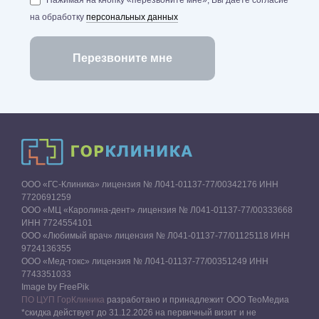
на обработку
персональных данных
ООО «ГС-Клиника» лицензия № Л041-01137-77/00342176 ИНН
7720691259
ООО «МЦ «Каролина-дент» лицензия № Л041-01137-77/00333668
ИНН 7724554101
ООО «Любимый врач» лицензия № Л041-01137-77/01125118 ИНН
9724136355
ООО «Мед-токс» лицензия № Л041-01137-77/00351249 ИНН
7743351033
Image by FreePik
ПО ЦУП ГорКлиника
разработано и принадлежит ООО ТеоМедиа
*скидка действует до 31.12.2026 на первичный визит и не