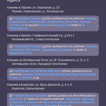
Адреса
Клиника в Перово: ул. Перовская, д. 23
Перово, Новогиреево, ш. Энтузиастов
До
ГорКлиники Перово
удобно добираться из районов:
Перово
,
Новогиреево
,
Новокосино
,
Ивановское
,
Вешняки
,
Косино-
Ухтомский
и городов
Реутов
и
Балашиха,
а также от
ш.
Энтузиастов
Клиника в Зюзино: Симферопольский б-р, д.10 к.1
Нахимовский пр., Севастопольская
До
ГорКлиники Зюзино
удобно добираться из районов:
Зюзино
,
Нагорный
,
Чертаново
,
Черемушки
,
Котловка
, а также от
Варшавского ш.
Клиника на Октябрьском Поле: ул. М. Тухачевского, д. 22, к. 3
Октябрьское поле, Народное Ополчение
До
ГорКлиники на Октябрьском поле
удобно добираться из
районов:
Щукино
,
Хорошёвский
,
Филевский парк
,
Войковский
,
Сокол
,
Строгино
и др.
Клиника в Борисово: ул. Мусы Джалиля, д. 4, к. 6
Борисово, Шипиловская
До
ГорКлиники в Борисово
удобно добраться жителям района
Братеево
, а также из соседних районов:
Зябликово
,
Орехово-
Борисово Северного
и
Орехово-Борисово Южного
,
Марьино
,
Москворечье-Сабурово
,
Люблино
и
Капотни
.