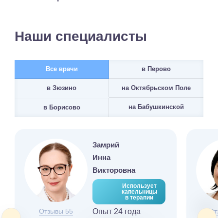
Наши специалисты
Все врачи
в Перово
на Октябрьском Поле
в Зюзино
на Бабушкинской
в Борисово
Замрий
Инна
Викторовна
Использует
капельницы
в терапии
Отзывы 55
Опыт 24 года
От