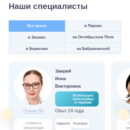
Наши специалисты
Все врачи
в Перово
на Октябрьском Поле
в Зюзино
на Бабушкинской
в Борисово
Замрий
Инна
Викторовна
Использует
капельницы
в терапии
Отзывы 55
Опыт 24 года
От
Стоимость
С
Нарколог
Психиатр
консультации
ко