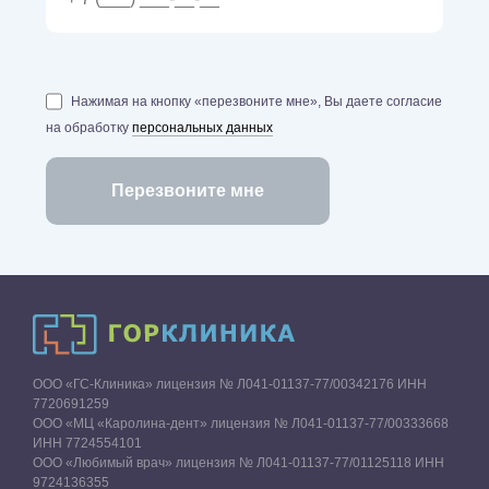
Нажимая на кнопку «перезвоните мне», Вы даете согласие
на обработку
персональных данных
ООО «ГС-Клиника» лицензия № Л041-01137-77/00342176 ИНН
7720691259
ООО «МЦ «Каролина-дент» лицензия № Л041-01137-77/00333668
ИНН 7724554101
ООО «Любимый врач» лицензия № Л041-01137-77/01125118 ИНН
9724136355