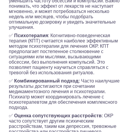
уменьшить частоту обсессий и компульсий. Важно
понимать, что эффект от лекарств не наступает
мгновенно, и может потребоваться несколько
недель или месяцев, чтобы подобрать
оптимальную дозировку и увидеть значительные
улучшения.
✅
Психотерапия
: Когнитивно-поведенческая
терапия (КПТ) считается наиболее эффективным
методом психотерапии для лечения ОКР. КПТ
предполагает постепенное столкновение с
ситуациями или мыслями, вызывающими
обсессии, без выполнения компульсий. Это
позволяет пациенту научиться справляться с
тревогой без использования ритуалов.
✅
Комбинированный подход:
Часто наилучшие
результаты достигаются при сочетании
медикаментозного лечения и психотерапии.
Психиатр может координировать лечение с
психотерапевтом для обеспечения комплексного
подхода.
✅
Оценка сопутствующих расстройств
: ОКР
часто сопутствует другим психическим
расстройствам, таким как депрессия, тревожные
расстройства или расстройства пищевого