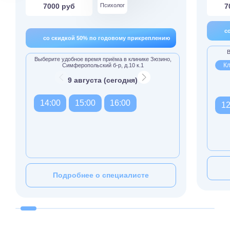
7000 руб
Психолог
7
с
со скидкой 50% по годовому прикреплению
В
Выберите удобное время приёма в клинике Зюзино,
Кл
Симферопольский б-р, д.10 к.1
9 августа (сегодня)
14:00
15:00
16:00
12
Подробнее о специалисте