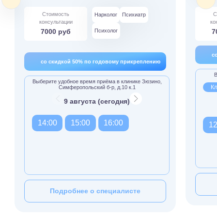
Стоимость
С
Нарколог
Психиатр
консультации
ко
7000 руб
Психолог
7
с
со скидкой 50% по годовому прикреплению
В
Выберите удобное время приёма в клинике Зюзино,
Кл
Симферопольский б-р, д.10 к.1
9 августа (сегодня)
14:00
15:00
16:00
12
Подробнее о специалисте