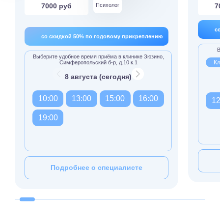
7000 руб
Психолог
7
с
со скидкой 50% по годовому прикреплению
В
Выберите удобное время приёма в клинике Зюзино,
Кл
Симферопольский б-р, д.10 к.1
8 августа (сегодня)
10:00
13:00
15:00
16:00
12
19:00
Подробнее о специалисте