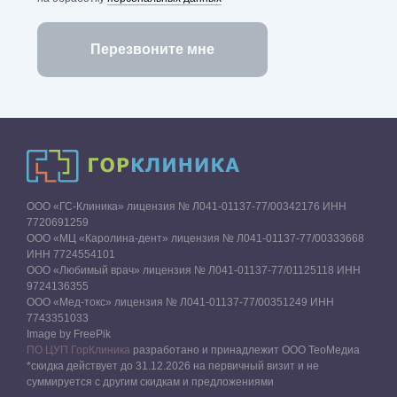
ООО «ГС-Клиника» лицензия № Л041-01137-77/00342176 ИНН
7720691259
ООО «МЦ «Каролина-дент» лицензия № Л041-01137-77/00333668
ИНН 7724554101
ООО «Любимый врач» лицензия № Л041-01137-77/01125118 ИНН
9724136355
ООО «Мед-токс» лицензия № Л041-01137-77/00351249 ИНН
7743351033
Image by FreePik
ПО ЦУП ГорКлиника
разработано и принадлежит ООО ТеоМедиа
*скидка действует до 31.12.2026 на первичный визит и не
суммируется с другим скидкам и предложениями