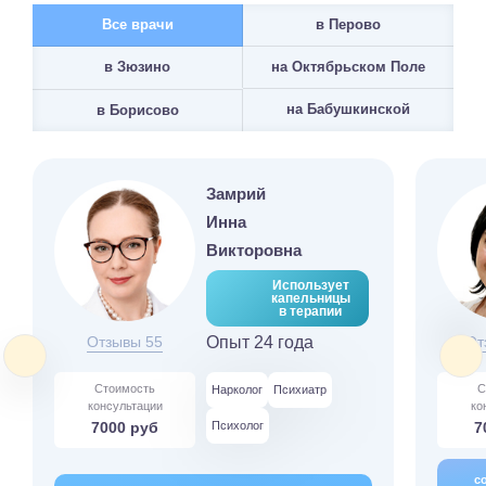
Все врачи
в Перово
на Октябрьском Поле
в Зюзино
на Бабушкинской
в Борисово
Замрий
Инна
Викторовна
Использует
капельницы
в терапии
Отзывы 55
Опыт 24 года
От
Стоимость
С
Нарколог
Психиатр
консультации
ко
7000 руб
Психолог
7
с