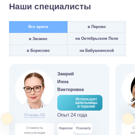
Наши специалисты
Все врачи
в Перово
на Октябрьском Поле
в Зюзино
на Бабушкинской
в Борисово
Замрий
Инна
Викторовна
Использует
капельницы
в терапии
Отзывы 55
Опыт 24 года
От
Стоимость
С
Нарколог
Психиатр
консультации
ко