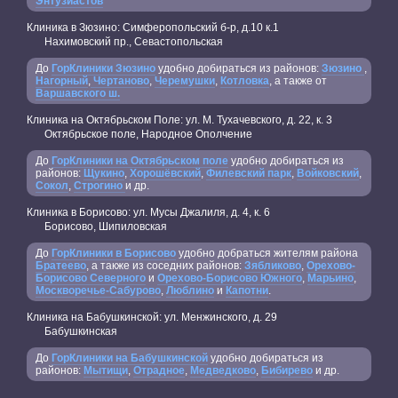
Энтузиастов
Клиника в Зюзино: Симферопольский б-р, д.10 к.1
Нахимовский пр., Севастопольская
До
ГорКлиники Зюзино
удобно добираться из районов:
Зюзино
,
Нагорный
,
Чертаново
,
Черемушки
,
Котловка
, а также от
Варшавского ш.
Клиника на Октябрьском Поле: ул. М. Тухачевского, д. 22, к. 3
Октябрьское поле, Народное Ополчение
До
ГорКлиники на Октябрьском поле
удобно добираться из
районов:
Щукино
,
Хорошёвский
,
Филевский парк
,
Войковский
,
Сокол
,
Строгино
и др.
Клиника в Борисово: ул. Мусы Джалиля, д. 4, к. 6
Борисово, Шипиловская
До
ГорКлиники в Борисово
удобно добраться жителям района
Братеево
, а также из соседних районов:
Зябликово
,
Орехово-
Борисово Северного
и
Орехово-Борисово Южного
,
Марьино
,
Москворечье-Сабурово
,
Люблино
и
Капотни
.
Клиника на Бабушкинской: ул. Менжинского, д. 29
Бабушкинская
До
ГорКлиники на Бабушкинской
удобно добираться из
районов:
Мытищи
,
Отрадное
,
Медведково
,
Бибирево
и др.