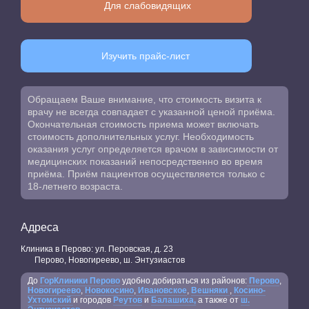
Для слабовидящих
Изучить прайс-лист
Обращаем Ваше внимание, что стоимость визита к
врачу не всегда совпадает с указанной ценой приёма.
Окончательная стоимость приема может включать
стоимость дополнительных услуг. Необходимость
оказания услуг определяется врачом в зависимости от
медицинских показаний непосредственно во время
приёма. Приём пациентов осуществляется только с
18-летнего возраста.
Адреса
Клиника в Перово: ул. Перовская, д. 23
Перово, Новогиреево, ш. Энтузиастов
До
ГорКлиники Перово
удобно добираться из районов:
Перово
,
Новогиреево
,
Новокосино
,
Ивановское
,
Вешняки
,
Косино-
Ухтомский
и городов
Реутов
и
Балашиха,
а также от
ш.