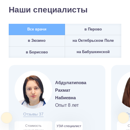
Наши специалисты
Все врачи
в Перово
на Октябрьском Поле
в Зюзино
на Бабушкинской
в Борисово
Абдулатипова
Рахмат
Набиевна
Опыт 8 лет
Отзывы 37
О
Стоимость
С
УЗИ-специалист