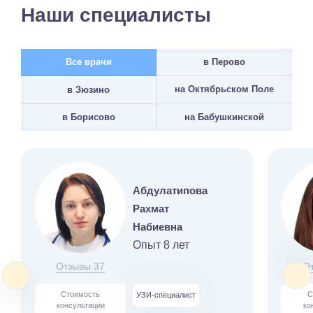
Наши специалисты
Все врачи
в Перово
на Октябрьском Поле
в Зюзино
на Бабушкинской
в Борисово
Абдулатипова
Рахмат
Набиевна
Опыт 8 лет
Отзывы 37
О
Стоимость
С
УЗИ-специалист
консультации
ко