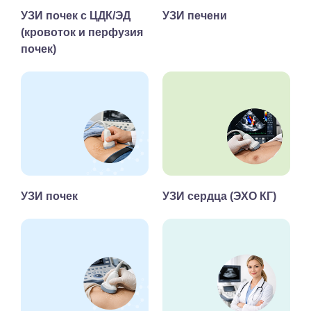
УЗИ почек с ЦДК/ЭД
УЗИ печени
(кровоток и перфузия
почек)
УЗИ почек
УЗИ сердца (ЭХО КГ)