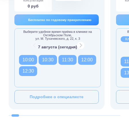
консультации
ко
0 руб
Бесплатно по годовому прикреплению
Выберите удобное время приёма в клинике на
В
Октябрьском Поле,
ул. М. Тухачевского, д. 22, к. 3
Кл
7 августа (сегодня)
10:00
10:30
11:30
12:00
11
12:30
13
Подробнее о специалисте