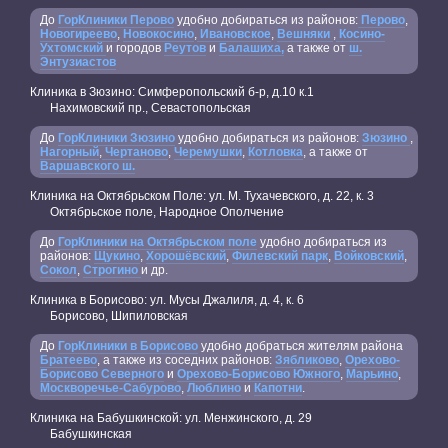
До
ГорКлиники Перово
удобно добираться из районов:
Перово
,
Новогиреево
,
Новокосино
,
Ивановское
,
Вешняки
,
Косино-
Ухтомский
и городов
Реутов
и
Балашиха,
а также от
ш.
Энтузиастов
Клиника в Зюзино: Симферопольский б-р, д.10 к.1
Нахимовский пр., Севастопольская
До
ГорКлиники Зюзино
удобно добираться из районов:
Зюзино
,
Нагорный
,
Чертаново
,
Черемушки
,
Котловка
, а также от
Варшавского ш.
Клиника на Октябрьском Поле: ул. М. Тухачевского, д. 22, к. 3
Октябрьское поле, Народное Ополчение
До
ГорКлиники на Октябрьском поле
удобно добираться из
районов:
Щукино
,
Хорошёвский
,
Филевский парк
,
Войковский
,
Сокол
,
Строгино
и др.
Клиника в Борисово: ул. Мусы Джалиля, д. 4, к. 6
Борисово, Шипиловская
До
ГорКлиники в Борисово
удобно добраться жителям района
Братеево
, а также из соседних районов:
Зябликово
,
Орехово-
Борисово Северного
и
Орехово-Борисово Южного
,
Марьино
,
Москворечье-Сабурово
,
Люблино
и
Капотни
.
Клиника на Бабушкинской: ул. Менжинского, д. 29
Бабушкинская