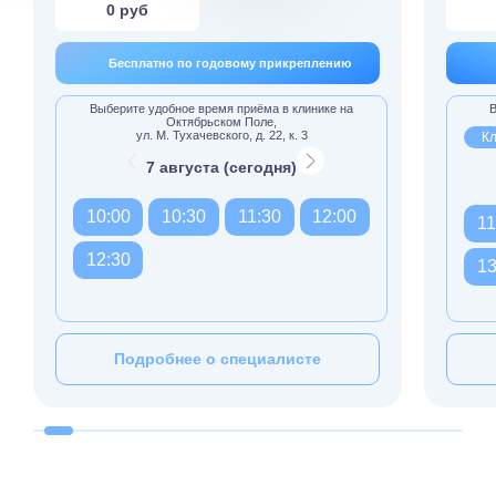
0 руб
Бесплатно по годовому прикреплению
Выберите удобное время приёма в клинике на
В
Октябрьском Поле,
ул. М. Тухачевского, д. 22, к. 3
Кл
7 августа (сегодня)
10:00
10:30
11:30
12:00
11
12:30
13
Подробнее о специалисте