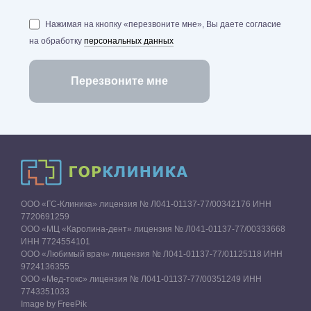
Нажимая на кнопку «перезвоните мне», Вы даете согласие
на обработку
персональных данных
ООО «ГС-Клиника» лицензия № Л041-01137-77/00342176 ИНН
7720691259
ООО «МЦ «Каролина-дент» лицензия № Л041-01137-77/00333668
ИНН 7724554101
ООО «Любимый врач» лицензия № Л041-01137-77/01125118 ИНН
9724136355
ООО «Мед-токс» лицензия № Л041-01137-77/00351249 ИНН
7743351033
Image by FreePik