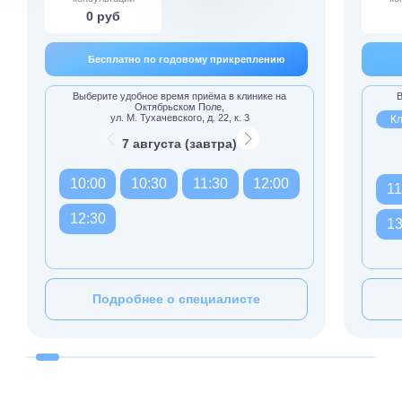
0 руб
Бесплатно по годовому прикреплению
Выберите удобное время приёма в клинике на
В
Октябрьском Поле,
ул. М. Тухачевского, д. 22, к. 3
Кл
7 августа (завтра)
10:00
10:30
11:30
12:00
11
12:30
13
Подробнее о специалисте