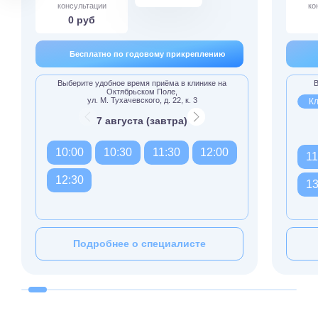
консультации
ко
0 руб
Бесплатно по годовому прикреплению
Выберите удобное время приёма в клинике на
В
Октябрьском Поле,
ул. М. Тухачевского, д. 22, к. 3
Кл
7 августа (завтра)
10:00
10:30
11:30
12:00
11
12:30
13
Подробнее о специалисте