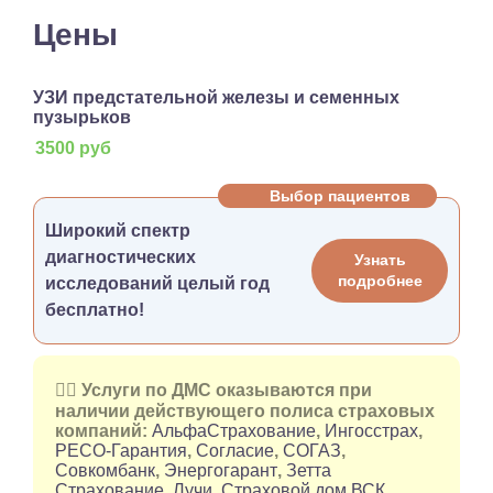
Цены
УЗИ предстательной железы и семенных
пузырьков
3500 руб
Выбор пациентов
Широкий спектр
диагностических
Узнать
подробнее
исследований целый год
бесплатно!
👉🏻 Услуги по ДМС оказываются при
наличии действующего полиса страховых
компаний:
АльфаСтрахование
,
Ингосстрах
,
РЕСО-Гарантия
,
Согласие
,
СОГАЗ
,
Совкомбанк
,
Энергогарант
,
Зетта
Страхование
,
Лучи
,
Страховой дом ВСК
.