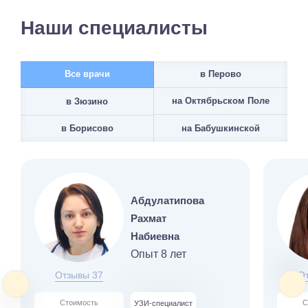
Наши специалисты
Все врачи
в Перово
на Октябрьском Поле
в Зюзино
на Бабушкинской
в Борисово
Абдулатипова
Рахмат
Набиевна
Опыт 8 лет
Отзывы 37
О
Стоимость
С
УЗИ-специалист