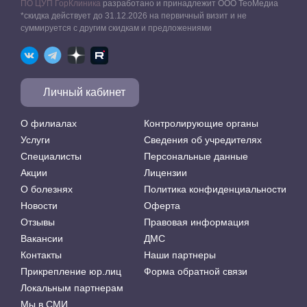
ПО ЦУП ГорКлиника
разработано и принадлежит ООО ТеоМедиа
*скидка действует до 31.12.2026 на первичный визит и не
суммируется с другим скидкам и предложениями
Личный кабинет
О филиалах
Контролирующие органы
Услуги
Сведения об учредителях
Специалисты
Персональные данные
Акции
Лицензии
О болезнях
Политика конфиденциальности
Новости
Оферта
Отзывы
Правовая информация
Вакансии
ДМС
Контакты
Наши партнеры
Прикрепление юр.лиц
Форма обратной связи
Локальным партнерам
Мы в СМИ