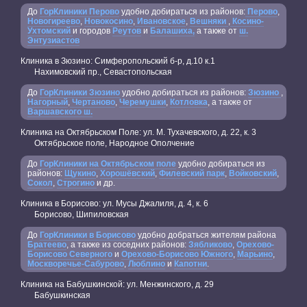
До
ГорКлиники Перово
удобно добираться из районов:
Перово
,
Новогиреево
,
Новокосино
,
Ивановское
,
Вешняки
,
Косино-
Ухтомский
и городов
Реутов
и
Балашиха,
а также от
ш.
Энтузиастов
Клиника в Зюзино: Симферопольский б-р, д.10 к.1
Нахимовский пр., Севастопольская
До
ГорКлиники Зюзино
удобно добираться из районов:
Зюзино
,
Нагорный
,
Чертаново
,
Черемушки
,
Котловка
, а также от
Варшавского ш.
Клиника на Октябрьском Поле: ул. М. Тухачевского, д. 22, к. 3
Октябрьское поле, Народное Ополчение
До
ГорКлиники на Октябрьском поле
удобно добираться из
районов:
Щукино
,
Хорошёвский
,
Филевский парк
,
Войковский
,
Сокол
,
Строгино
и др.
Клиника в Борисово: ул. Мусы Джалиля, д. 4, к. 6
Борисово, Шипиловская
До
ГорКлиники в Борисово
удобно добраться жителям района
Братеево
, а также из соседних районов:
Зябликово
,
Орехово-
Борисово Северного
и
Орехово-Борисово Южного
,
Марьино
,
Москворечье-Сабурово
,
Люблино
и
Капотни
.
Клиника на Бабушкинской: ул. Менжинского, д. 29
Бабушкинская