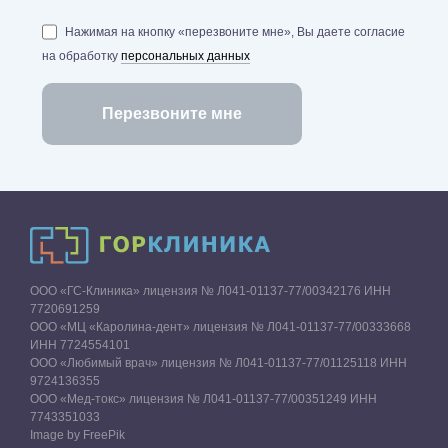
Нажимая на кнопку «перезвоните мне», Вы даете согласие
на обработку
персональных данных
ООО «ГС-Клиника» лицензия № Л041-01137-77/00342176 ИНН
7720691259
ООО «МЦ «Каролина-дент» лицензия № Л041-01137-77/00333668
ИНН 7724554101
ООО «Любимый врач» лицензия № Л041-01137-77/01125118 ИНН
9724136355
ООО «Мед-токс» лицензия № Л041-01137-77/00351249 ИНН
7743351033
Image by FreePik