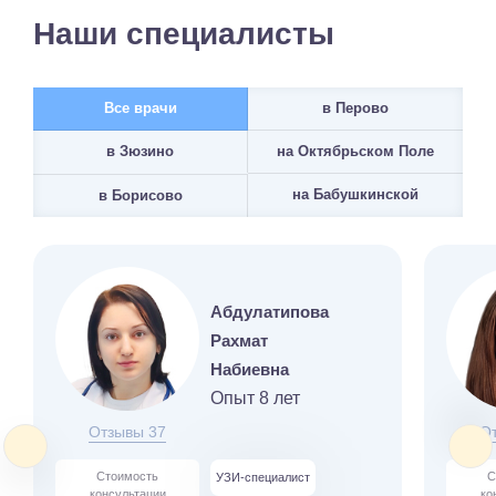
Наши специалисты
Все врачи
в Перово
на Октябрьском Поле
в Зюзино
на Бабушкинской
в Борисово
Абдулатипова
Рахмат
Набиевна
Опыт 8 лет
Отзывы 37
О
Стоимость
С
УЗИ-специалист
консультации
ко