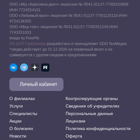
ООО «МЦ «Каролина-дент» лицензия № Л041-01137-77/00333668
ИНН 7724554101
ООО «Любимый врач» лицензия № Л041-01137-77/01125118 ИНН
9724136355
ООО «Мед-токс» лицензия № Л041-01137-77/00351249 ИНН
7743351033
Image by FreePik
ПО ЦУП ГорКлиника
разработано и принадлежит ООО ТеоМедиа
*скидка действует до 31.12.2026 на первичный визит и не
суммируется с другим скидкам и предложениями
Личный кабинет
О филиалах
Контролирующие органы
Услуги
Сведения об учредителях
Специалисты
Персональные данные
Акции
Лицензии
О болезнях
Политика конфиденциальности
Новости
Оферта