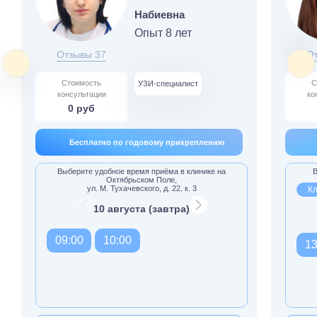
Набиевна
Опыт 8 лет
Отзывы 37
О
Стоимость
С
УЗИ-специалист
консультации
ко
0 руб
Бесплатно по годовому прикреплению
Выберите удобное время приёма в клинике на
В
Октябрьском Поле,
ул. М. Тухачевского, д. 22, к. 3
Кл
10 августа (завтра)
09:00
10:00
13