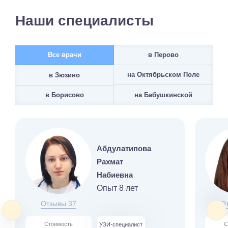
Наши специалисты
Все врачи
в Перово
на Октябрьском Поле
в Зюзино
на Бабушкинской
в Борисово
Абдулатипова
Рахмат
Набиевна
Опыт 8 лет
Отзывы 37
О
Стоимость
С
УЗИ-специалист