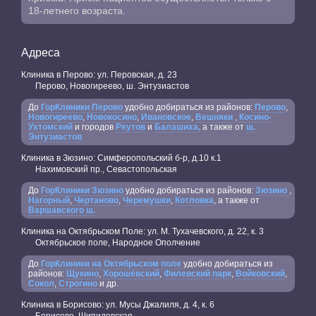
18-летнего возраста.
Адреса
Клиника в Перово: ул. Перовская, д. 23
Перово, Новогиреево, ш. Энтузиастов
До
ГорКлиники Перово
удобно добираться из районов:
Перово
,
Новогиреево
,
Новокосино
,
Ивановское
,
Вешняки
,
Косино-
Ухтомский
и городов
Реутов
и
Балашиха,
а также от
ш.
Энтузиастов
Клиника в Зюзино: Симферопольский б-р, д.10 к.1
Нахимовский пр., Севастопольская
До
ГорКлиники Зюзино
удобно добираться из районов:
Зюзино
,
Нагорный
,
Чертаново
,
Черемушки
,
Котловка
, а также от
Варшавского ш.
Клиника на Октябрьском Поле: ул. М. Тухачевского, д. 22, к. 3
Октябрьское поле, Народное Ополчение
До
ГорКлиники на Октябрьском поле
удобно добираться из
районов:
Щукино
,
Хорошёвский
,
Филевский парк
,
Войковский
,
Сокол
,
Строгино
и др.
Клиника в Борисово: ул. Мусы Джалиля, д. 4, к. 6
Борисово, Шипиловская