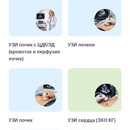
УЗИ почек с ЦДК/ЭД
УЗИ печени
(кровоток и перфузия
почек)
УЗИ почек
УЗИ сердца (ЭХО КГ)