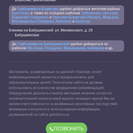
До
ГорКлиники в Борисово
удобно добраться жителям района
Братеево
, а также из соседних районов:
Зябликово
,
Орехово-
Борисово Северного
и
Орехово-Борисово Южного
,
Марьино
,
Москворечье-Сабурово
,
Люблино
и
Капотни
.
Клиника на Бабушкинской: ул. Менжинского, д. 29
Бабушкинская
До
ГорКлиники на Бабушкинской
удобно добираться из
районов:
Мытищи
,
Отрадное
,
Медведково
,
Бибирево
и др.
Материалы, размещенные на данной странице, носят
информационный характер и предназначены для
образовательных целей. Посетители сайта не должны
использовать их в качестве медицинских рекомендаций.
Определение диагноза и выбор методики лечения остается
исключительной прерогативой вашего лечащего врача! Мы не
несём ответственности за возможные негативные последствия,
возникшие в результате использования информации,
размещенной на сайте gorclinica.ru.
ПОЗВОНИТЬ