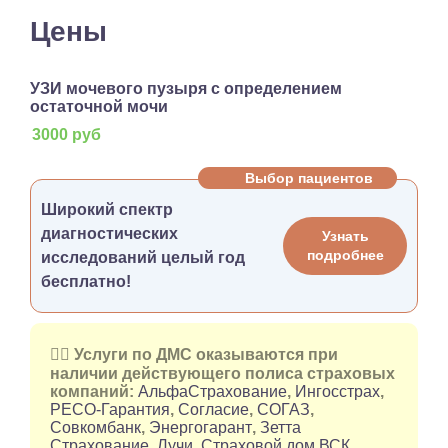
Цены
УЗИ мочевого пузыря с определением
остаточной мочи
3000 руб
Выбор пациентов
Широкий спектр
диагностических
Узнать
подробнее
исследований целый год
бесплатно!
👉🏻 Услуги по ДМС оказываются при
наличии действующего полиса страховых
компаний:
АльфаСтрахование
,
Ингосстрах
,
РЕСО-Гарантия
,
Согласие
,
СОГАЗ
,
Совкомбанк
,
Энергогарант
,
Зетта
Страхование
,
Лучи
,
Страховой дом ВСК
.