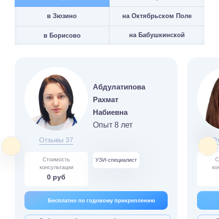
на Октябрьском Поле
в Зюзино
на Бабушкинской
в Борисово
Абдулатипова
Рахмат
Набиевна
Опыт 8 лет
Отзывы 37
О
Стоимость
С
УЗИ-специалист
консультации
ко
0 руб
Бесплатно по годовому прикреплению