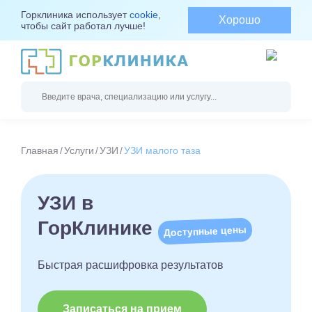
Горклиника использует
cookie
,
Хорошо
чтобы сайт работал лучше!
Главная
Услуги
УЗИ
УЗИ малого таза
УЗИ в
ГорКлинике
Доступные цены
Быстрая расшифровка результатов
Записаться на прием