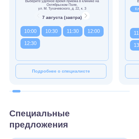
Выберите удобное время приёма в клинике на
В
Октябрьском Поле,
ул. М. Тухачевского, д. 22, к. 3
Кл
7 августа (завтра)
10:00
10:30
11:30
12:00
11
12:30
13
Подробнее о специалисте
Специальные
предложения