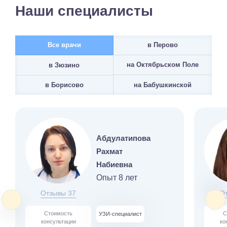
Наши специалисты
Все врачи
в Перово
на Октябрьском Поле
в Зюзино
на Бабушкинской
в Борисово
Абдулатипова
Рахмат
Набиевна
Опыт 8 лет
Отзывы 37
О
Стоимость
С
УЗИ-специалист
консультации
ко