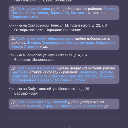
Нахимовский пр., Севастопольская
До
ГорКлиники Зюзино
удобно добираться из районов:
Зюзино
,
Нагорный
,
Чертаново
,
Черемушки
,
Котловка
, а также от
Варшавского ш.
Клиника на Октябрьском Поле: ул. М. Тухачевского, д. 22, к. 3
Октябрьское поле, Народное Ополчение
До
ГорКлиники на Октябрьском поле
удобно добираться из
районов:
Щукино
,
Хорошёвский
,
Филевский парк
,
Войковский
,
Сокол
,
Строгино
и др.
Клиника в Борисово: ул. Мусы Джалиля, д. 4, к. 6
Борисово, Шипиловская
До
ГорКлиники в Борисово
удобно добраться жителям района
Братеево
, а также из соседних районов:
Зябликово
,
Орехово-
Борисово Северного
и
Орехово-Борисово Южного
,
Марьино
,
Москворечье-Сабурово
,
Люблино
и
Капотни
.
Клиника на Бабушкинской: ул. Менжинского, д. 29
Бабушкинская
До
ГорКлиники на Бабушкинской
удобно добираться из
районов:
Мытищи
,
Отрадное
,
Медведково
,
Бибирево
и др.