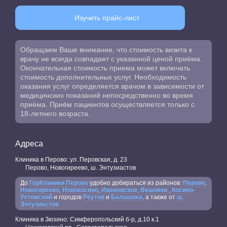
Изучить прайс-лист
Обращаем Ваше внимание, что стоимость визита к
врачу не всегда совпадает с указанной ценой приёма.
Окончательная стоимость приема может включать
стоимость дополнительных услуг. Необходимость
оказания услуг определяется врачом в зависимости от
медицинских показаний непосредственно во время
приёма. Приём пациентов осуществляется только с
18-летнего возраста.
Адреса
Клиника в Перово: ул. Перовская, д. 23
Перово, Новогиреево, ш. Энтузиастов
До
ГорКлиники Перово
удобно добираться из районов:
Перово
,
Новогиреево
,
Новокосино
,
Ивановское
,
Вешняки
,
Косино-
Ухтомский
и городов
Реутов
и
Балашиха,
а также от
ш.
Энтузиастов
Клиника в Зюзино: Симферопольский б-р, д.10 к.1