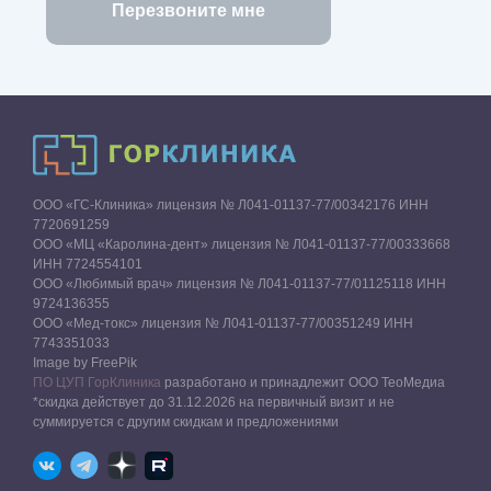
ООО «ГС-Клиника» лицензия № Л041-01137-77/00342176 ИНН
7720691259
ООО «МЦ «Каролина-дент» лицензия № Л041-01137-77/00333668
ИНН 7724554101
ООО «Любимый врач» лицензия № Л041-01137-77/01125118 ИНН
9724136355
ООО «Мед-токс» лицензия № Л041-01137-77/00351249 ИНН
7743351033
Image by FreePik
ПО ЦУП ГорКлиника
разработано и принадлежит ООО ТеоМедиа
*скидка действует до 31.12.2026 на первичный визит и не
суммируется с другим скидкам и предложениями