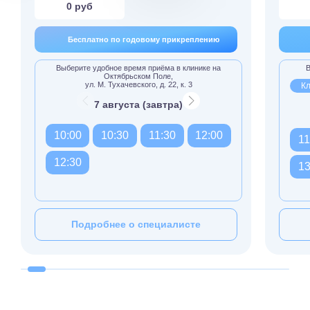
0 руб
Бесплатно по годовому прикреплению
Выберите удобное время приёма в клинике на
В
Октябрьском Поле,
ул. М. Тухачевского, д. 22, к. 3
Кл
7 августа (завтра)
10:00
10:30
11:30
12:00
11
12:30
13
Подробнее о специалисте