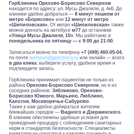
ГорКлиника Орехово-Борисово Северном
находится по адресу: ул. Мусы Джалиля, д. 4к6. До
клиники удобно добраться —
8 минут пешком от
метро «Борисово»
или
12 минут от метро
«Шипиловская»
. От метро
«Шипиловская»
также
можно доехать на автобусе
м77
до остановки
«Улица Мусы Джалиля, 10»
. Мы работаем:
с
понедельника по пятницу — с 9:00 до 21:00
.
Записаться можно по телефону
+7 (499) 460-05-04
,
по почте
borisovo@gorclinica.ru
или онлайн — всего
в два клика
: выберите услугу, удобное время и
подтвердите запись.
ГорКлиника принимает пациентов не только из
района
Орехово-Борисово Северном
, но и из
соседних районов:
Зябликово, Орехово-
Борисово Южного, Марьино, Люблино,
Капотни, Москворечье-Сабурово
.
Также к нам удобно добираться жителям
ближайших городов —
Видного и Дзержинского
.
В клинике обеспечены удобные условия для
проведения процедур с соблюдением санитарных
норм и стандартов безопасности. Специалисты
внимательно относятся к каждому пациенту и