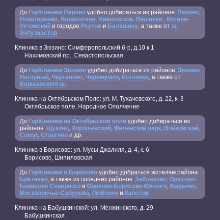
До
ГорКлиники Перово
удобно добираться из районов:
Перово
,
Новогиреево
,
Новокосино
,
Ивановское
,
Вешняки
,
Косино-
Ухтомский
и городов
Реутов
и
Балашиха,
а также от
ш.
Энтузиастов
Клиника в Зюзино: Симферопольский б-р, д.10 к.1
Нахимовский пр., Севастопольская
До
ГорКлиники Зюзино
удобно добираться из районов:
Зюзино
,
Нагорный
,
Чертаново
,
Черемушки
,
Котловка
, а также от
Варшавского ш.
Клиника на Октябрьском Поле: ул. М. Тухачевского, д. 22, к. 3
Октябрьское поле, Народное Ополчение
До
ГорКлиники на Октябрьском поле
удобно добираться из
районов:
Щукино
,
Хорошёвский
,
Филевский парк
,
Войковский
,
Сокол
,
Строгино
и др.
Клиника в Борисово: ул. Мусы Джалиля, д. 4, к. 6
Борисово, Шипиловская
До
ГорКлиники в Борисово
удобно добраться жителям района
Братеево
, а также из соседних районов:
Зябликово
,
Орехово-
Борисово Северного
и
Орехово-Борисово Южного
,
Марьино
,
Москворечье-Сабурово
,
Люблино
и
Капотни
.
Клиника на Бабушкинской: ул. Менжинского, д. 29
Бабушкинская