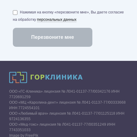
Нажимая на кнопку «перезвоните мне», Вы даете согласие
на обработку
персональных данных
ООО «ГС-Клиника» лицензия № Л041-01137-77/00342176 ИНН
7720691259
ООО «МЦ «Каролина-дент» лицензия № Л041-01137-77/00333668
ИНН 7724554101
ООО «Любимый врач» лицензия № Л041-01137-77/01125118 ИНН
9724136355
ООО «Мед-токс» лицензия № Л041-01137-77/00351249 ИНН
7743351033
Image by FreePik