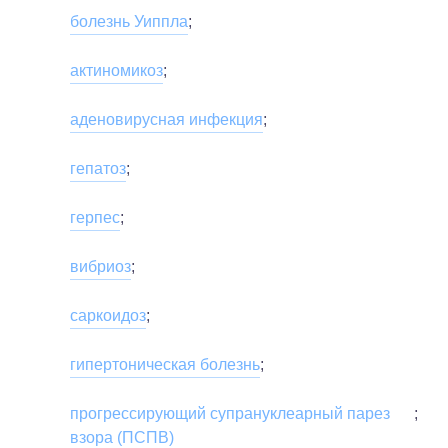
болезнь Уиппла
;
актиномикоз
;
аденовирусная инфекция
;
гепатоз
;
герпес
;
вибриоз
;
саркоидоз
;
гипертоническая болезнь
;
прогрессирующий супрануклеарный парез
;
взора (ПСПВ)