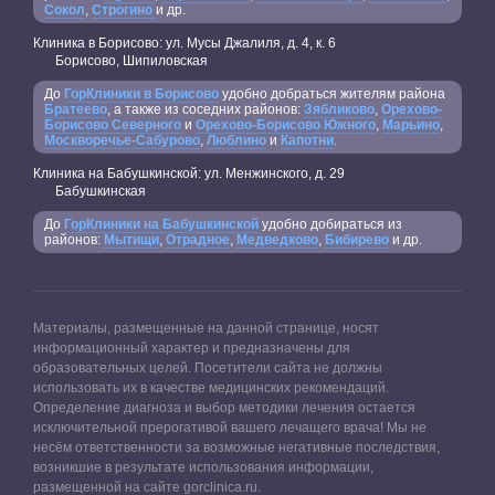
Сокол
,
Строгино
и др.
Клиника в Борисово: ул. Мусы Джалиля, д. 4, к. 6
Борисово, Шипиловская
До
ГорКлиники в Борисово
удобно добраться жителям района
Братеево
, а также из соседних районов:
Зябликово
,
Орехово-
Борисово Северного
и
Орехово-Борисово Южного
,
Марьино
,
Москворечье-Сабурово
,
Люблино
и
Капотни
.
Клиника на Бабушкинской: ул. Менжинского, д. 29
Бабушкинская
До
ГорКлиники на Бабушкинской
удобно добираться из
районов:
Мытищи
,
Отрадное
,
Медведково
,
Бибирево
и др.
Материалы, размещенные на данной странице, носят
информационный характер и предназначены для
образовательных целей. Посетители сайта не должны
использовать их в качестве медицинских рекомендаций.
Определение диагноза и выбор методики лечения остается
исключительной прерогативой вашего лечащего врача! Мы не
несём ответственности за возможные негативные последствия,
возникшие в результате использования информации,
размещенной на сайте gorclinica.ru.