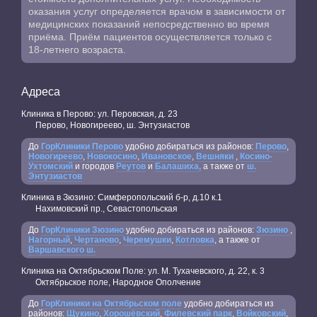
оказания услуг определяется врачом в зависимости от
медицинских показаний непосредственно во время
приёма. Приём пациентов осуществляется только с
18-летнего возраста.
Адреса
Клиника в Перово: ул. Перовская, д. 23
Перово, Новогиреево, ш. Энтузиастов
До
ГорКлиники Перово
удобно добираться из районов:
Перово
,
Новогиреево
,
Новокосино
,
Ивановское
,
Вешняки
,
Косино-
Ухтомский
и городов
Реутов
и
Балашиха,
а также от
ш.
Энтузиастов
Клиника в Зюзино: Симферопольский б-р, д.10 к.1
Нахимовский пр., Севастопольская
До
ГорКлиники Зюзино
удобно добираться из районов:
Зюзино
,
Нагорный
,
Чертаново
,
Черемушки
,
Котловка
, а также от
Варшавского ш.
Клиника на Октябрьском Поле: ул. М. Тухачевского, д. 22, к. 3
Октябрьское поле, Народное Ополчение
До
ГорКлиники на Октябрьском поле
удобно добираться из
районов:
Щукино
,
Хорошёвский
,
Филевский парк
,
Войковский
,