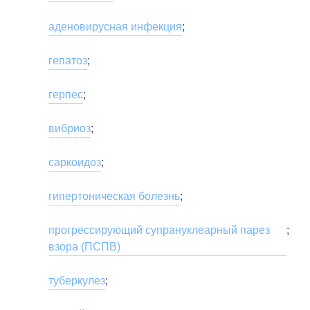
аденовирусная инфекция
;
гепатоз
;
герпес
;
вибриоз
;
саркоидоз
;
гипертоническая болезнь
;
прогрессирующий супрануклеарный парез
;
взора (ПСПВ)
туберкулез
;