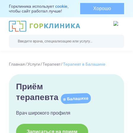
Горклиника использует
cookie
,
Хорошо
чтобы сайт работал лучше!
Главная
Услуги
Терапевт
Терапевт в Балашихе
Приём
терапевта
в Балашихе
Врач широкого профиля
Записаться на прием