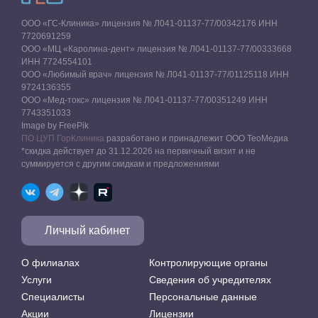
ООО «ГС-Клиника» лицензия № Л041-01137-77/00342176 ИНН
7720691259
ООО «МЦ «Каролина-дент» лицензия № Л041-01137-77/00333668
ИНН 7724554101
ООО «Любимый врач» лицензия № Л041-01137-77/01125118 ИНН
9724136355
ООО «Мед-токс» лицензия № Л041-01137-77/00351249 ИНН
7743351033
Image by FreePik
ПО ЦУП ГорКлиника
разработано и принадлежит ООО ТеоМедиа
*скидка действует до 31.12.2026 на первичный визит и не
суммируется с другим скидкам и предложениями
Личный кабинет
О филиалах
Контролирующие органы
Услуги
Сведения об учредителях
Специалисты
Персональные данные
Акции
Лицензии