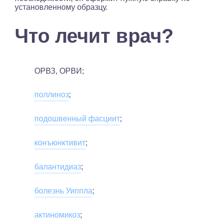
установленному образцу.
Что лечит врач?
ОРВЗ, ОРВИ;
поллиноз
;
подошвенный фасциит
;
конъюнктивит
;
балантидиаз
;
болезнь Уиппла
;
актиномикоз
;