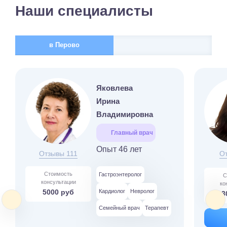
Наши специалисты
в Перово
Яковлева
Ирина
Владимировна
Главный врач
Опыт 46 лет
Отзывы 111
О
Стоимость
Гастроэнтеролог
С
консультации
ко
5000 руб
Кардиолог
Невролог
3
Семейный врач
Терапевт