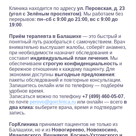
Клиника находится по адресу
ул. Перовская, д. 23
(угол с Зелёным проспектом)
. Мы работаем без
перерывов:
пн–сб с 9:00 до 21:00, вс с 9:00 до
19:00
.
Приём терапевта в Балашихе
— это быстрый и
понятный путь разобраться с самочувствием. Врач
внимательно выслушает жалобы, соберёт анамнез,
при необходимости назначит обследования и
составит
индивидуальный план лечения
. Мы
обеспечиваем
строгую конфиденциальность
и
бережное отношение к каждому пациенту. Для
экономии доступны
выгодные предложения
:
пакеты обследований и повторные консультации.
Запишитесь онлайн или по телефону — подберём
удобное время.
Записаться можно по телефону
+7 (499) 460-05-07
,
по почте
perovo@gorclinica.ru
или онлайн — всего
в
два клика
: выберите врача, время и подтвердите
запись.
ГорКлиника
принимает пациентов не только из
Балашихи, но и из
Новогиреево, Новокосино,
Ивановского, Вешняков, Косино-Ухтомского и