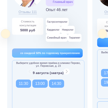
Главный врач
Опыт 46 лет
Отзывы 111
О
Стоимость
Гастроэнтеролог
С
консультации
ко
5000 руб
Кардиолог
Невролог
3
Семейный врач
Терапевт
Выбер
со скидкой 50% по годовому прикреплению
Выберите удобное время приёма в клинике Перово,
ул. Перовская, д. 23
9 августа (завтра)
17
19
11:30
13:00
14:30