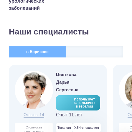
урологических
заболеваний
Наши специалисты
в Борисово
Цветкова
Дарья
Сергеевна
Использует
капельницы
в терапии
Отзывы 14
Опыт 11 лет
О
Стоимость
С
Терапевт
УЗИ-специалист
консультации
ко