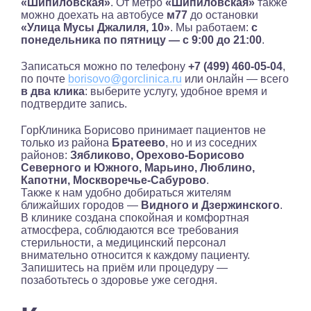
«Шипиловская»
. От метро
«Шипиловская»
также
можно доехать на автобусе
м77
до остановки
«Улица Мусы Джалиля, 10»
. Мы работаем:
с
понедельника по пятницу — с 9:00 до 21:00
.
Записаться можно по телефону
+7 (499) 460-05-04
,
по почте
borisovo@gorclinica.ru
или онлайн — всего
в два клика
: выберите услугу, удобное время и
подтвердите запись.
ГорКлиника Борисово принимает пациентов не
только из района
Братеево
, но и из соседних
районов:
Зябликово, Орехово-Борисово
Северного и Южного, Марьино, Люблино,
Капотни, Москворечье-Сабурово
.
Также к нам удобно добираться жителям
ближайших городов —
Видного и Дзержинского
.
В клинике создана спокойная и комфортная
атмосфера, соблюдаются все требования
стерильности, а медицинский персонал
внимательно относится к каждому пациенту.
Запишитесь на приём или процедуру —
позаботьтесь о здоровье уже сегодня.