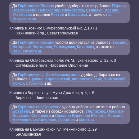
До
ГорКлиники Перово
удобно добираться из районов:
Перово
,
Новогиреево
,
Новокосино
,
Ивановское
,
Вешняки
,
Косино-
Ухтомский
и городов
Реутов
и
Балашиха,
а также от
ш.
Энтузиастов
Клиника в Зюзино: Симферопольский б-р, д.10 к.1
Нахимовский пр., Севастопольская
До
ГорКлиники Зюзино
удобно добираться из районов:
Зюзино
,
Нагорный
,
Чертаново
,
Черемушки
,
Котловка
, а также от
Варшавского ш.
Клиника на Октябрьском Поле: ул. М. Тухачевского, д. 22, к. 3
Октябрьское поле, Народное Ополчение
До
ГорКлиники на Октябрьском поле
удобно добираться из
районов:
Щукино
,
Хорошёвский
,
Филевский парк
,
Войковский
,
Сокол
,
Строгино
и др.
Клиника в Борисово: ул. Мусы Джалиля, д. 4, к. 6
Борисово, Шипиловская
До
ГорКлиники в Борисово
удобно добраться жителям района
Братеево
, а также из соседних районов:
Зябликово
,
Орехово-
Борисово Северного
и
Орехово-Борисово Южного
,
Марьино
,
Москворечье-Сабурово
,
Люблино
и
Капотни
.
Клиника на Бабушкинской: ул. Менжинского, д. 29
Бабушкинская