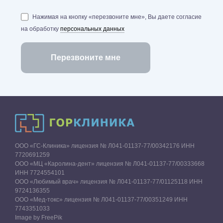
Нажимая на кнопку «перезвоните мне», Вы даете согласие
на обработку
персональных данных
ООО «ГС-Клиника» лицензия № Л041-01137-77/00342176 ИНН
7720691259
ООО «МЦ «Каролина-дент» лицензия № Л041-01137-77/00333668
ИНН 7724554101
ООО «Любимый врач» лицензия № Л041-01137-77/01125118 ИНН
9724136355
ООО «Мед-токс» лицензия № Л041-01137-77/00351249 ИНН
7743351033
Image by FreePik