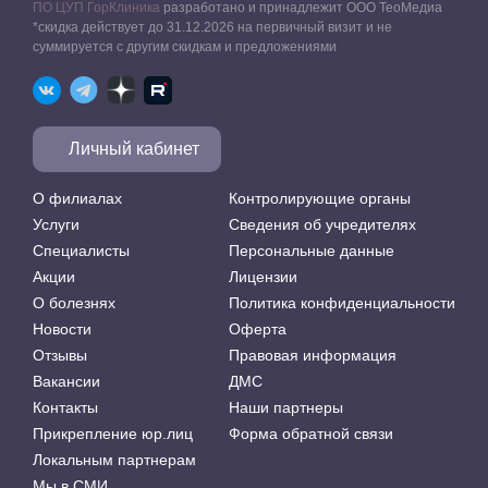
ПО ЦУП ГорКлиника
разработано и принадлежит ООО ТеоМедиа
*скидка действует до 31.12.2026 на первичный визит и не
суммируется с другим скидкам и предложениями
Личный кабинет
О филиалах
Контролирующие органы
Услуги
Сведения об учредителях
Специалисты
Персональные данные
Акции
Лицензии
О болезнях
Политика конфиденциальности
Новости
Оферта
Отзывы
Правовая информация
Вакансии
ДМС
Контакты
Наши партнеры
Прикрепление юр.лиц
Форма обратной связи
Локальным партнерам
Мы в СМИ