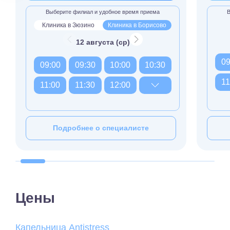
Выберите филиал и удобное время приема
В
Клиника в Зюзино
Клиника в Борисово
12 августа (ср)
09
09:00
09:30
10:00
10:30
11
11:00
11:30
12:00
Подробнее о специалисте
Цены
Капельница Antistress