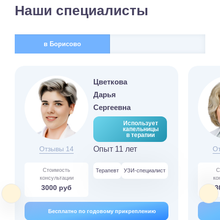
Наши специалисты
в Борисово
Цветкова
Дарья
Сергеевна
Использует
капельницы
в терапии
Отзывы 14
Опыт 11 лет
О
Стоимость
С
Терапевт
УЗИ-специалист
консультации
ко
3000 руб
3
Бесплатно по годовому прикреплению