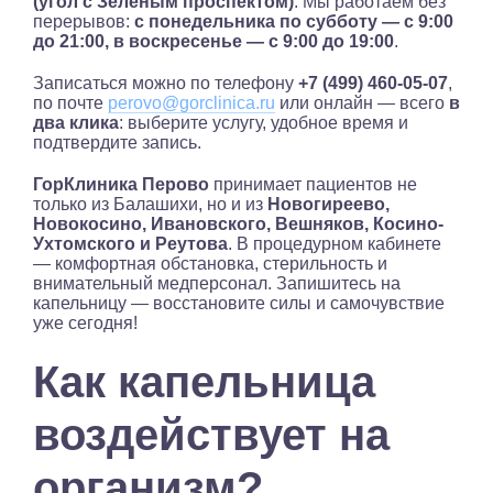
(угол с Зелёным проспектом)
. Мы работаем без
перерывов:
с понедельника по субботу — с 9:00
до 21:00, в воскресенье — с 9:00 до 19:00
.
Записаться можно по телефону
+7 (499) 460-05-07
,
по почте
perovo@gorclinica.ru
или онлайн — всего
в
два клика
: выберите услугу, удобное время и
подтвердите запись.
ГорКлиника Перово
принимает пациентов не
только из Балашихи, но и из
Новогиреево,
Новокосино, Ивановского, Вешняков, Косино-
Ухтомского и Реутова
. В процедурном кабинете
— комфортная обстановка, стерильность и
внимательный медперсонал. Запишитесь на
капельницу — восстановите силы и самочувствие
уже сегодня!
Как капельница
воздействует на
организм?