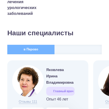
лечения
урологических
заболеваний
Наши специалисты
в Перово
Яковлева
Ирина
Владимировна
Главный врач
Опыт 46 лет
Отзывы 111
О