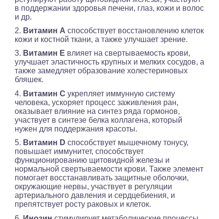
в поддержании здоровья печени, глаз, кожи и волос
и др.
2.
Витамин А
способствует восстановлению клеток
кожи и костной ткани, а также улучшает зрение.
3.
Витамин Е
влияет на свертываемость крови,
улучшает эластичность крупных и мелких сосудов, а
также замедляет образование холестериновых
бляшек.
4.
Витамин
С
укрепляет иммунную систему
человека, ускоряет процесс заживления ран,
оказывает влияние на синтез ряда гормонов,
участвует в синтезе белка коллагена, который
нужен для поддержания красоты.
5.
Витамин D
способствует мышечному тонусу,
повышает иммунитет, способствует
функционированию щитовидной железы и
нормальной свертываемости крови. Также элемент
помогает восстанавливать защитные оболочки,
окружающие нервы, участвует в регуляции
артериального давления и сердцебиения, и
препятствует росту раковых и клеток.
6.
Инозин
стимулирует метаболические процессы