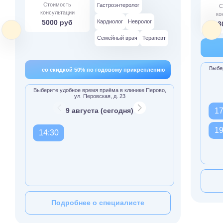
Стоимость
Гастроэнтеролог
С
консультации
ко
5000 руб
Кардиолог
Невролог
3
Семейный врач
Терапевт
Выбер
со скидкой 50% по годовому прикреплению
Выберите удобное время приёма в клинике Перово,
ул. Перовская, д. 23
9 августа (сегодня)
17
19
14:30
Подробнее о специалисте