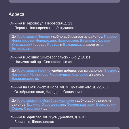
Адреса
Клиника в Перово: ул. Перовская, д. 23
Перово, Новогиреево, ш. Энтузиастов
До
ГорКлиники Перово
удобно добираться из районов:
Перово
,
Новогиреево
,
Новокосино
,
Ивановское
,
Вешняки
,
Косино-
Ухтомский
и городов
Реутов
и
Балашиха,
а также от
ш.
Энтузиастов
Клиника в Зюзино: Симферопольский б-р, д.10 к.1
Нахимовский пр., Севастопольская
До
ГорКлиники Зюзино
удобно добираться из районов:
Зюзино
,
Нагорный
,
Чертаново
,
Черемушки
,
Котловка
, а также от
Варшавского ш.
Клиника на Октябрьском Поле: ул. М. Тухачевского, д. 22, к. 3
Октябрьское поле, Народное Ополчение
До
ГорКлиники на Октябрьском поле
удобно добираться из
районов:
Щукино
,
Хорошёвский
,
Филевский парк
,
Войковский
,
Сокол
,
Строгино
и др.
Клиника в Борисово: ул. Мусы Джалиля, д. 4, к. 6
Борисово, Шипиловская