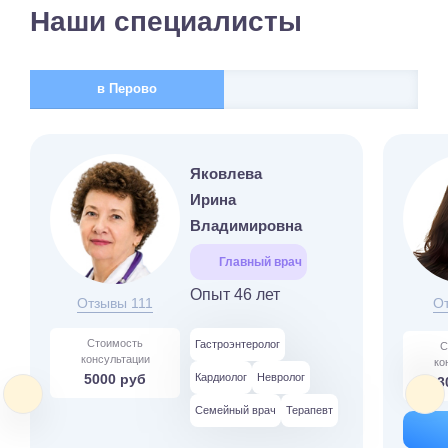
Наши специалисты
в Перово
Яковлева
Ирина
Владимировна
Главный врач
Опыт 46 лет
Отзывы 111
О
Стоимость
Гастроэнтеролог
С
консультации
ко
5000 руб
Кардиолог
Невролог
3
Семейный врач
Терапевт