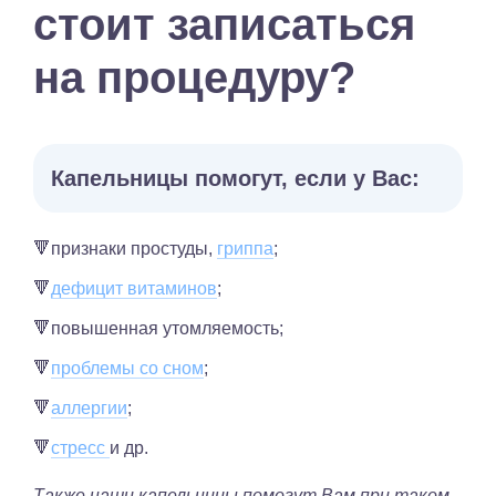
стоит записаться
на процедуру?
Капельницы помогут, если у Вас:
🔻признаки простуды,
гриппа
;
🔻
дефицит витаминов
;
🔻повышенная утомляемость;
🔻
проблемы со сном
;
🔻
аллергии
;
🔻
стресс
и др.
Также наши капельницы помогут Вам при таком