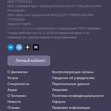
ИНН 7724554101
ООО «Любимый врач» лицензия № Л041-01137-77/01125118 ИНН
9724136355
ООО «Мед-токс» лицензия № Л041-01137-77/00351249 ИНН
7743351033
Image by FreePik
ПО ЦУП ГорКлиника
разработано и принадлежит ООО ТеоМедиа
*скидка действует до 31.12.2026 на первичный визит и не
суммируется с другим скидкам и предложениями
Личный кабинет
О филиалах
Контролирующие органы
Услуги
Сведения об учредителях
Специалисты
Персональные данные
Акции
Лицензии
О болезнях
Политика конфиденциальности
Новости
Оферта
Отзывы
Правовая информация