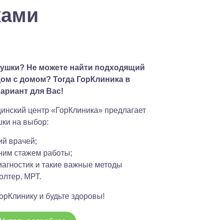
ками
мушки? Не можете найти подходящий
ом с домом? Тогда ГорКлиника в
ариант для Вас!
нский центр «ГорКлиника» предлагает
ки на выбор:
й врачей;
ним стажем работы;
агностик и такие важные методы
олтер, МРТ.
орКлинику и будьте здоровы!