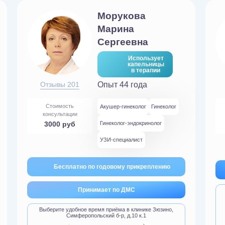
Морукова
Марина
Сергеевна
Использует
капельницы
в терапии
Отзывы 201
Опыт 44 года
Стоимость
Акушер-гинеколог
Гинеколог
консультации
3000 руб
Гинеколог-эндокринолог
УЗИ-специалист
Бесплатно по годовому прикреплению
Принимает по ДМС
Выберите удобное время приёма в клинике Зюзино,
Симферопольский б-р, д.10 к.1