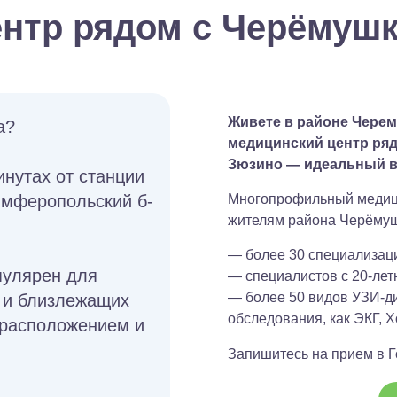
нтр рядом с Черёмуш
Живете в районе Чере
а?
медицинский центр ряд
Зюзино — идеальный в
инутах от станции
Симферопольский б-
Многопрофильный медици
жителям района Черёмуш
— более 30 специализаци
пулярен для
— специалистов с 20-лет
— более 50 видов УЗИ-ди
 и близлежащих
обследования, как ЭКГ, Х
 расположением и
Запишитесь на прием в Г