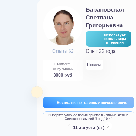
в
Барановская
Светлана
ович
Григорьевна
пользует
Использует
пельницы
капельницы
 терапии
в терапии
ет
Отзывы 62
Опыт 22 года
Стоимость
лог
Терапевт
Невролог
консультации
3000 руб
креплению
Бесплатно по годовому прикреплению
я приема
Выберите удобное время приёма в клинике Зюзино,
Симферопольский б-р, д.10 к.1
шкинской
11 августа (вт)