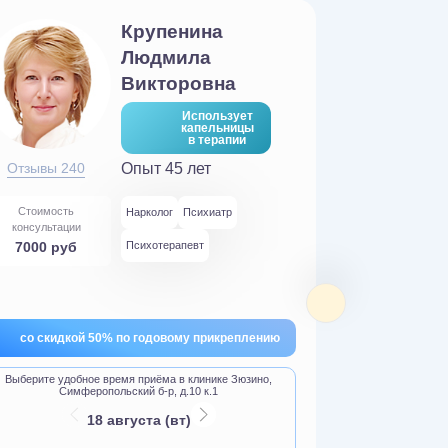
Крупенина
Людмила
Викторовна
Использует
капельницы
в терапии
Отзывы 240
Опыт 45 лет
Отзывы 1
Стоимость
Стоимост
Нарколог
Психиатр
консультации
консультац
7000 руб
Психотерапевт
3000 ру
со скидкой 50% по годовому прикреплению
Беспла
Выберите удобное время приёма в клинике Зюзино,
Выберите 
Симферопольский б-р, д.10 к.1
Клиника в
18 августа (вт)
7