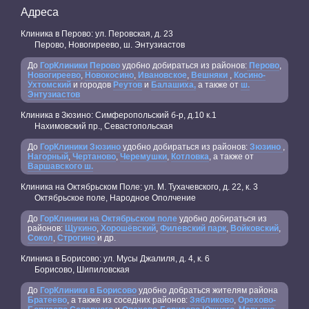
Адреса
Клиника в Перово: ул. Перовская, д. 23
Перово, Новогиреево, ш. Энтузиастов
До
ГорКлиники Перово
удобно добираться из районов:
Перово
,
Новогиреево
,
Новокосино
,
Ивановское
,
Вешняки
,
Косино-
Ухтомский
и городов
Реутов
и
Балашиха,
а также от
ш.
Энтузиастов
Клиника в Зюзино: Симферопольский б-р, д.10 к.1
Нахимовский пр., Севастопольская
До
ГорКлиники Зюзино
удобно добираться из районов:
Зюзино
,
Нагорный
,
Чертаново
,
Черемушки
,
Котловка
, а также от
Варшавского ш.
Клиника на Октябрьском Поле: ул. М. Тухачевского, д. 22, к. 3
Октябрьское поле, Народное Ополчение
До
ГорКлиники на Октябрьском поле
удобно добираться из
районов:
Щукино
,
Хорошёвский
,
Филевский парк
,
Войковский
,
Сокол
,
Строгино
и др.
Клиника в Борисово: ул. Мусы Джалиля, д. 4, к. 6
Борисово, Шипиловская
До
ГорКлиники в Борисово
удобно добраться жителям района
Братеево
, а также из соседних районов:
Зябликово
,
Орехово-