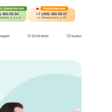
о, Шипиловская
Бабушкинская
) 460-05-04
+7 (499) 460-08-07
алиля, д. 4, к. 6
ул. Менжинского, д. 29
Акции
О болезнях
Отзывы