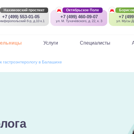
Нахимовский проспект
Октябрьское Поле
Борисов
+7 (499) 553-01-05
+7 (499) 460-09-07
+7 (499
имферопольский б-р, д.10 к.1
ул. М. Тухачевского, д. 22, к. 3
ул. Мусы Дж
пельницы
Услуги
Специалисты
к гастроэнтерологу в Балашихе
олога