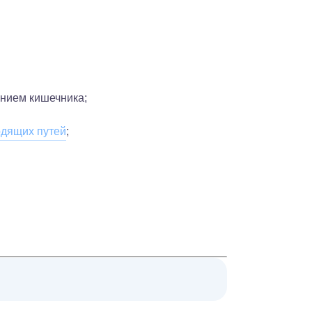
ением кишечника;
одящих путей
;