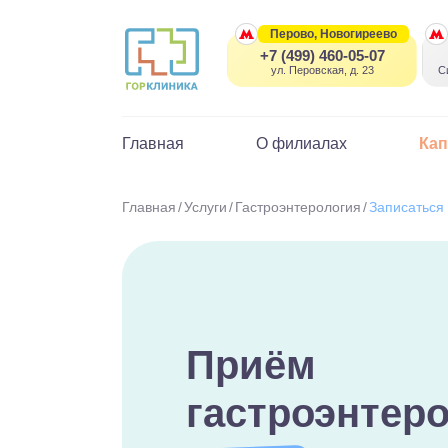
Перово, Новогиреево
+7 (499) 460-05-07
ул. Перовская, д. 23
С
Главная
О филиалах
Ка
Главная
Услуги
Гастроэнтерология
Записаться 
Приём
гастроэнтер