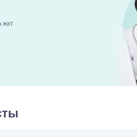
в ЖКТ
сты