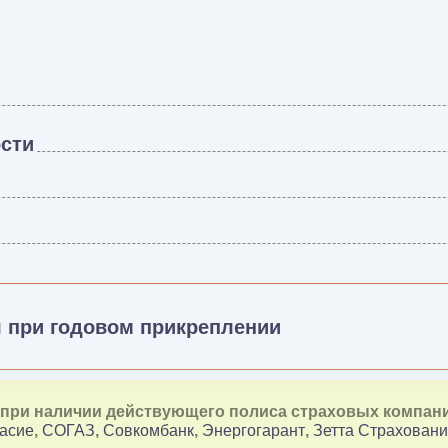
сти
я при годовом прикреплении
я при наличии действующего полиса страховых компан
асие
,
СОГАЗ
,
Совкомбанк
,
Энергогарант
,
Зетта Страхован