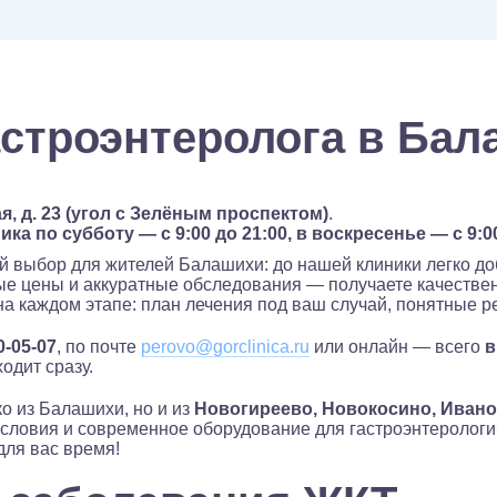
астроэнтеролога в Бал
я, д. 23 (угол с Зелёным проспектом)
.
ка по субботу — с 9:00 до 21:00, в воскресенье — с 9:0
 выбор для жителей Балашихи: до нашей клиники легко до
ные цены и аккуратные обследования — получаете качеств
на каждом этапе: план лечения под ваш случай, понятные 
0-05-07
, по почте
perovo@gorclinica.ru
или онлайн — всего
в
одит сразу.
о из Балашихи, но и из
Новогиреево, Новокосино, Ивано
условия и современное оборудование для гастроэнтеролог
для вас время!