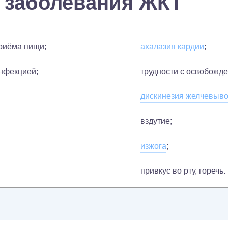
 заболевания ЖКТ
приёма пищи;
ахалазия кардии
;
нфекцией;
трудности с освобожд
дискинезия желчевыв
вздутие;
изжога
;
привкус во рту, горечь.