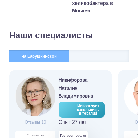
хеликобактера в
Москве
Наши специалисты
на Бабушкинской
Никифорова
Наталия
Владимировна
Использует
капельницы
в терапии
Отзывы 19
Опыт 27 лет
О
Стоимость
С
Гастроэнтеролог