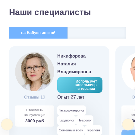
Наши специалисты
на Бабушкинской
Никифорова
Наталия
Владимировна
Использует
капельницы
в терапии
Отзывы 19
Опыт 27 лет
О
Стоимость
С
Гастроэнтеролог
консультации
ко
3000 руб
Кардиолог
Невролог
3
Семейный врач
Терапевт