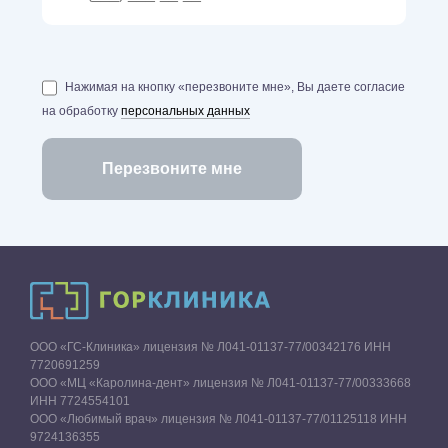
Нажимая на кнопку «перезвоните мне», Вы даете согласие
на обработку
персональных данных
ООО «ГС-Клиника» лицензия № Л041-01137-77/00342176 ИНН
7720691259
ООО «МЦ «Каролина-дент» лицензия № Л041-01137-77/00333668
ИНН 7724554101
ООО «Любимый врач» лицензия № Л041-01137-77/01125118 ИНН
9724136355