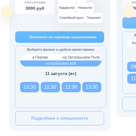
консультации
ко
3000 руб
Кардиолог
Невролог
3
Семейный врач
Терапевт
В
Бесплатно по годовому прикреплению
Кл
Выберите филиал и удобное время приема
в Перово
на Октябрьском Поле
на Бабушкинской
09
11 августа (вт)
11
10:30
11:30
12:30
13:30
Подробнее о специалисте