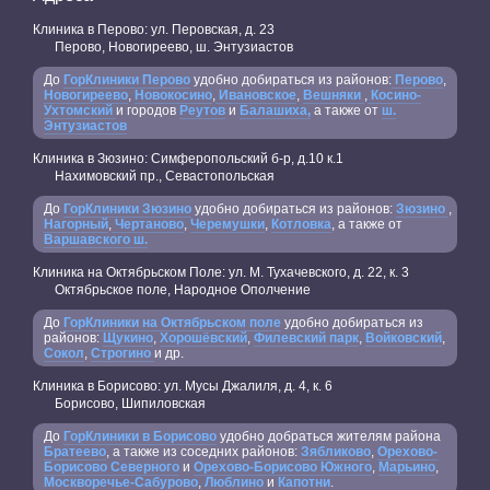
Клиника в Перово: ул. Перовская, д. 23
Перово, Новогиреево, ш. Энтузиастов
До
ГорКлиники Перово
удобно добираться из районов:
Перово
,
Новогиреево
,
Новокосино
,
Ивановское
,
Вешняки
,
Косино-
Ухтомский
и городов
Реутов
и
Балашиха,
а также от
ш.
Энтузиастов
Клиника в Зюзино: Симферопольский б-р, д.10 к.1
Нахимовский пр., Севастопольская
До
ГорКлиники Зюзино
удобно добираться из районов:
Зюзино
,
Нагорный
,
Чертаново
,
Черемушки
,
Котловка
, а также от
Варшавского ш.
Клиника на Октябрьском Поле: ул. М. Тухачевского, д. 22, к. 3
Октябрьское поле, Народное Ополчение
До
ГорКлиники на Октябрьском поле
удобно добираться из
районов:
Щукино
,
Хорошёвский
,
Филевский парк
,
Войковский
,
Сокол
,
Строгино
и др.
Клиника в Борисово: ул. Мусы Джалиля, д. 4, к. 6
Борисово, Шипиловская
До
ГорКлиники в Борисово
удобно добраться жителям района
Братеево
, а также из соседних районов:
Зябликово
,
Орехово-
Борисово Северного
и
Орехово-Борисово Южного
,
Марьино
,
Москворечье-Сабурово
,
Люблино
и
Капотни
.