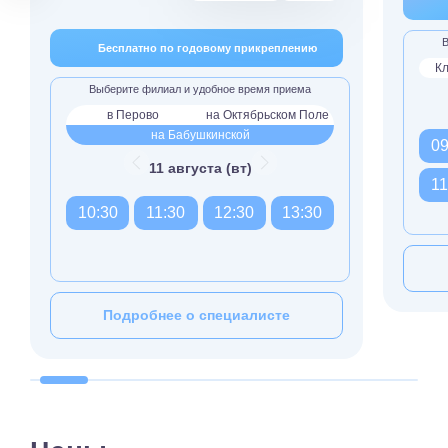
В
Бесплатно по годовому прикреплению
Кл
Выберите филиал и удобное время приема
в Перово
на Октябрьском Поле
на Бабушкинской
09
11 августа (вт)
11
10:30
11:30
12:30
13:30
Подробнее о специалисте