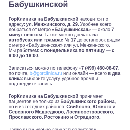
Бабушкинской
ГорКлиника на Бабушкинской
находится по
адресу:
ул. Менжинского, д. 29
. Удобнее всего
добраться от метро
«Бабушкинская»
— около
7
минут пешком
. Также можно доехать
на
автобусах или трамвае
№ 17
до остановок рядом
с метро «Бабушкинская» или ул. Менжинского.
Мы работаем:
с понедельника по пятницу — с
9:00 до 18:00
.
Записаться можно по телефону
+7 (499) 460-08-07
,
по почте,
b@gorclinica.ru
или онлайн — всего
в два
клика
: выберите услугу, удобное время и
подтвердите запись.
ГорКлиника на Бабушкинской
принимает
пациентов не только из
Бабушкинского района
,
но и из соседних районов:
Свиблово, Южного и
Северного Медведково, Лосиноостровского,
Ярославского, Ростокино и Отрадного.
Также к нам удобно добираться жителям