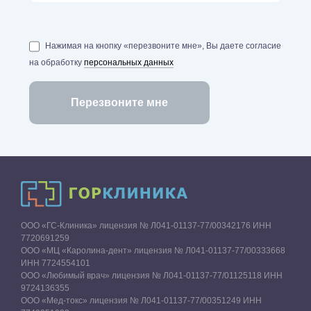
Нажимая на кнопку «перезвоните мне», Вы даете согласие
на обработку
персональных данных
ООО «ГС-Клиника» лицензия № Л041-01137-77/00342176 ИНН
7720691259
ООО «МЦ «Каролина-дент» лицензия № Л041-01137-77/00333668
ИНН 7724554101
ООО «Любимый врач» лицензия № Л041-01137-77/01125118 ИНН
9724136355
ООО «Мед-токс» лицензия № Л041-01137-77/00351249 ИНН