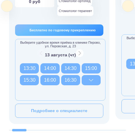
0 руб
Стоматолог-ортопед
Стоматолог-терапевт
Бесплатно по годовому прикреплению
Выбер
Выберите удобное время приёма в клинике Перово,
ул. Перовская, д. 23
13 августа (чт)
13
13:30
14:00
14:30
15:00
15:30
16:00
16:30
Подробнее о специалисте