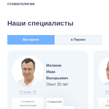
стоматология
Наши специалисты
Все врачи
в Перово
Матвеев
Иван
Валерьевич
Опыт 20 лет
Отзывы 45
О
Стоимость
С
Стоматолог
консультации
ко