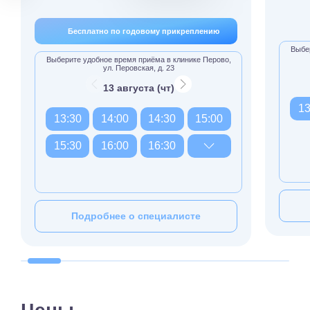
Бесплатно по годовому прикреплению
Выбер
Выберите удобное время приёма в клинике Перово,
ул. Перовская, д. 23
13 августа (чт)
13
13:30
14:00
14:30
15:00
15:30
16:00
16:30
Подробнее о специалисте