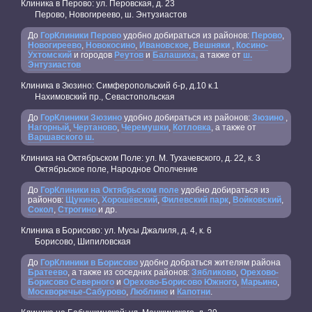
Клиника в Перово: ул. Перовская, д. 23
Перово, Новогиреево, ш. Энтузиастов
До
ГорКлиники Перово
удобно добираться из районов:
Перово
,
Новогиреево
,
Новокосино
,
Ивановское
,
Вешняки
,
Косино-
Ухтомский
и городов
Реутов
и
Балашиха,
а также от
ш.
Энтузиастов
Клиника в Зюзино: Симферопольский б-р, д.10 к.1
Нахимовский пр., Севастопольская
До
ГорКлиники Зюзино
удобно добираться из районов:
Зюзино
,
Нагорный
,
Чертаново
,
Черемушки
,
Котловка
, а также от
Варшавского ш.
Клиника на Октябрьском Поле: ул. М. Тухачевского, д. 22, к. 3
Октябрьское поле, Народное Ополчение
До
ГорКлиники на Октябрьском поле
удобно добираться из
районов:
Щукино
,
Хорошёвский
,
Филевский парк
,
Войковский
,
Сокол
,
Строгино
и др.
Клиника в Борисово: ул. Мусы Джалиля, д. 4, к. 6
Борисово, Шипиловская
До
ГорКлиники в Борисово
удобно добраться жителям района
Братеево
, а также из соседних районов:
Зябликово
,
Орехово-
Борисово Северного
и
Орехово-Борисово Южного
,
Марьино
,
Москворечье-Сабурово
,
Люблино
и
Капотни
.