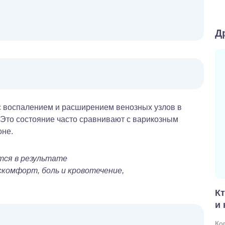
Д
с воспалением и расширением венозных узлов в
 Это состояние часто сравнивают с варикозным
оне.
тся в результате
скомфорт, боль и кровотечение,
Кт
и 
Ко