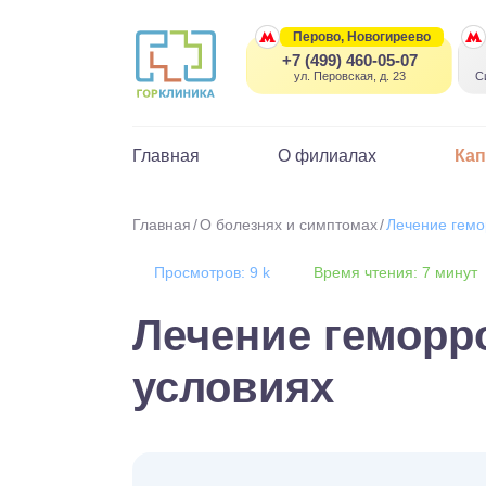
Перово, Новогиреево
+7 (499) 460-05-07
ул. Перовская, д. 23
С
Главная
О филиалах
Ка
Главная
О болезнях и симптомах
Лечение гемо
Просмотров: 9 k
Время чтения: 7 минут
Лечение геморр
условиях