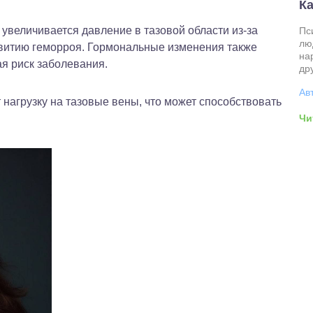
Ка
 увеличивается давление в тазовой области из-за
Пс
лю
азвитию геморроя. Гормональные изменения также
на
ая риск заболевания.
др
Ав
нагрузку на тазовые вены, что может способствовать
Чи