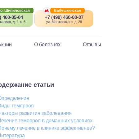
о, Шипиловская
Бабушкинская
) 460-05-04
+7 (499) 460-08-07
алиля, д. 4, к. 6
ул. Менжинского, д. 29
Акции
О болезнях
Отзывы
одержание статьи
Определение
Виды геморроя
Факторы развития заболевания
Лечение геморроя в домашних условиях
Почему лечение в клинике эффективнее?
Литература