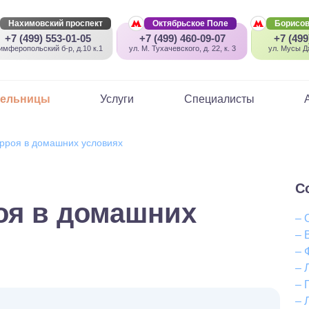
Нахимовский проспект
Октябрьское Поле
Борисов
+7 (499) 553-01-05
+7 (499) 460-09-07
+7 (499
имферопольский б-р, д.10 к.1
ул. М. Тухачевского, д. 22, к. 3
ул. Мусы Дж
пельницы
Услуги
Специалисты
рроя в домашних условиях
С
оя в домашних
– 
– 
– 
– 
– 
– 