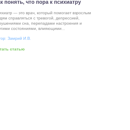
к понять, что пора к психиатру
ихиатр — это врач, который помогает взрослым
дям справляться с тревогой, депрессией,
рушениями сна, перепадами настроения и
угими состояниями, влияющими...
тор: Замрий И.В.
тать статью