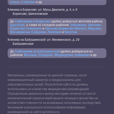
Сокол
,
Строгино
и др.
Клиника в Борисово: ул. Мусы Джалиля, д. 4, к. 6
Борисово, Шипиловская
До
ГорКлиники в Борисово
удобно добраться жителям района
Братеево
, а также из соседних районов:
Зябликово
,
Орехово-
Борисово Северного
и
Орехово-Борисово Южного
,
Марьино
,
Москворечье-Сабурово
,
Люблино
и
Капотни
.
Клиника на Бабушкинской: ул. Менжинского, д. 29
Бабушкинская
До
ГорКлиники на Бабушкинской
удобно добираться из
районов:
Мытищи
,
Отрадное
,
Медведково
,
Бибирево
и др.
Материалы, размещенные на данной странице, носят
информационный характер и предназначены для
образовательных целей. Посетители сайта не должны
использовать их в качестве медицинских рекомендаций.
Определение диагноза и выбор методики лечения остается
исключительной прерогативой вашего лечащего врача! Мы не
несём ответственности за возможные негативные последствия,
возникшие в результате использования информации,
размещенной на сайте gorclinica.ru.