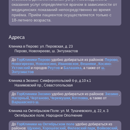
оказания услуг определяется врачом в зависимости от
медицинских показаний непосредственно во время
приёма. Приём пациентов осуществляется только с
18-летнего возраста.
Адреса
Клиника в Перово: ул. Перовская, д. 23
Перово, Новогиреево, ш. Энтузиастов
До
ГорКлиники Перово
удобно добираться из районов:
Перово
,
Новогиреево
,
Новокосино
,
Ивановское
,
Вешняки
,
Косино-
Ухтомский
и городов
Реутов
и
Балашиха,
а также от
ш.
Энтузиастов
Клиника в Зюзино: Симферопольский б-р, д.10 к.1
Нахимовский пр., Севастопольская
До
ГорКлиники Зюзино
удобно добираться из районов:
Зюзино
,
Нагорный
,
Чертаново
,
Черемушки
,
Котловка
, а также от
Варшавского ш.
Клиника на Октябрьском Поле: ул. М. Тухачевского, д. 22, к. 3
Октябрьское поле, Народное Ополчение
До
ГорКлиники на Октябрьском поле
удобно добираться из
районов:
Щукино
,
Хорошёвский
,
Филевский парк
,
Войковский
,