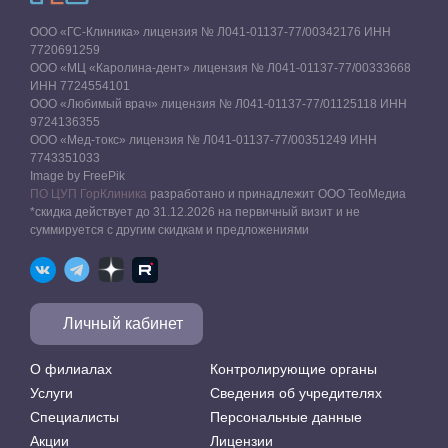
ООО «ГС-Клиника» лицензия № Л041-01137-77/00342176 ИНН
7720691259
ООО «МЦ «Каролина-дент» лицензия № Л041-01137-77/00333668
ИНН 7724554101
ООО «Любимый врач» лицензия № Л041-01137-77/01125118 ИНН
9724136355
ООО «Мед-токс» лицензия № Л041-01137-77/00351249 ИНН
7743351033
Image by FreePik
ПО ЦУП ГорКлиника
разработано и принадлежит ООО ТеоМедиа
*скидка действует до 31.12.2026 на первичный визит и не
суммируется с другим скидкам и предложениями
Личный кабинет
О филиалах
Контролирующие органы
Услуги
Сведения об учредителях
Специалисты
Персональные данные
Акции
Лицензии