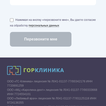
Нажимая на кнопку «перезвоните мне», Вы даете согласие
на обработку
персональных данных
ООО «ГС-Клиника» лицензия № Л041-01137-77/00342176 ИНН
7720691259
ООО «МЦ «Каролина-дент» лицензия № Л041-01137-77/00333668
ИНН 7724554101
ООО «Любимый врач» лицензия № Л041-01137-77/01125118 ИНН
9724136355