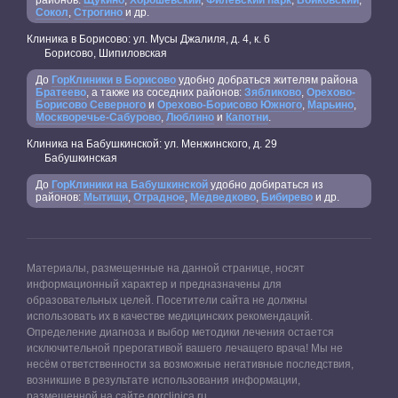
Сокол
,
Строгино
и др.
Клиника в Борисово: ул. Мусы Джалиля, д. 4, к. 6
Борисово, Шипиловская
До
ГорКлиники в Борисово
удобно добраться жителям района
Братеево
, а также из соседних районов:
Зябликово
,
Орехово-
Борисово Северного
и
Орехово-Борисово Южного
,
Марьино
,
Москворечье-Сабурово
,
Люблино
и
Капотни
.
Клиника на Бабушкинской: ул. Менжинского, д. 29
Бабушкинская
До
ГорКлиники на Бабушкинской
удобно добираться из
районов:
Мытищи
,
Отрадное
,
Медведково
,
Бибирево
и др.
Материалы, размещенные на данной странице, носят
информационный характер и предназначены для
образовательных целей. Посетители сайта не должны
использовать их в качестве медицинских рекомендаций.
Определение диагноза и выбор методики лечения остается
исключительной прерогативой вашего лечащего врача! Мы не
несём ответственности за возможные негативные последствия,
возникшие в результате использования информации,
размещенной на сайте gorclinica.ru.