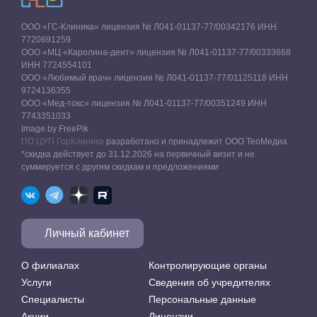
ООО «ГС-Клиника» лицензия № Л041-01137-77/00342176 ИНН
7720691259
ООО «МЦ «Каролина-дент» лицензия № Л041-01137-77/00333668
ИНН 7724554101
ООО «Любимый врач» лицензия № Л041-01137-77/01125118 ИНН
9724136355
ООО «Мед-токс» лицензия № Л041-01137-77/00351249 ИНН
7743351033
Image by FreePik
ПО ЦУП ГорКлиника
разработано и принадлежит ООО ТеоМедиа
*скидка действует до 31.12.2026 на первичный визит и не
суммируется с другим скидкам и предложениями
Личный кабинет
О филиалах
Контролирующие органы
Услуги
Сведения об учредителях
Специалисты
Персональные данные
Акции
Лицензии