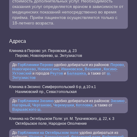
стоимость дополнительных услуг. Необходимость
оказания услуг определяется врачом в зависимости от
медицинских показаний непосредственно во время
приёма. Приём пациентов осуществляется только с
18-летнего возраста.
Адреса
Клиника в Перово: ул. Перовская, д. 23
Перово, Новогиреево, ш. Энтузиастов
До
ГорКлиники Перово
удобно добираться из районов:
Перово
,
Новогиреево
,
Новокосино
,
Ивановское
,
Вешняки
,
Косино-
Ухтомский
и городов
Реутов
и
Балашиха,
а также от
ш.
Энтузиастов
Клиника в Зюзино: Симферопольский б-р, д.10 к.1
Нахимовский пр., Севастопольская
До
ГорКлиники Зюзино
удобно добираться из районов:
Зюзино
,
Нагорный
,
Чертаново
,
Черемушки
,
Котловка
, а также от
Варшавского ш.
Клиника на Октябрьском Поле: ул. М. Тухачевского, д. 22, к. 3
Октябрьское поле, Народное Ополчение
До
ГорКлиники на Октябрьском поле
удобно добираться из
районов:
Щукино
,
Хорошёвский
,
Филевский парк
,
Войковский
,