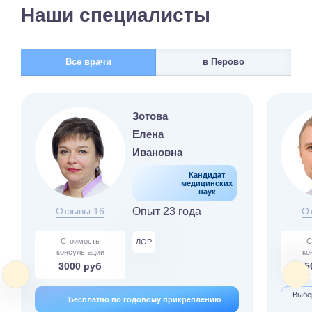
Наши специалисты
Все врачи
в Перово
Зотова
Елена
Ивановна
Кандидат
медицинских
наук
Отзывы 16
Опыт 23 года
О
Стоимость
С
ЛОР
консультации
ко
3000 руб
5
Выбер
Бесплатно по годовому прикреплению