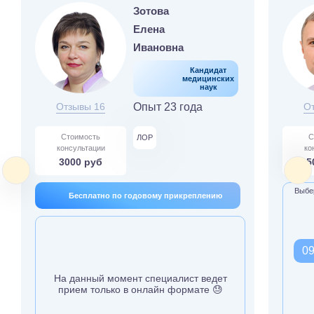
Зотова
Елена
Ивановна
Кандидат
медицинских
наук
Отзывы 16
Опыт 23 года
О
Стоимость
С
ЛОР
консультации
ко
3000 руб
5
Выбер
Бесплатно по годовому прикреплению
09
На данный момент специалист ведет
прием только в онлайн формате 😓