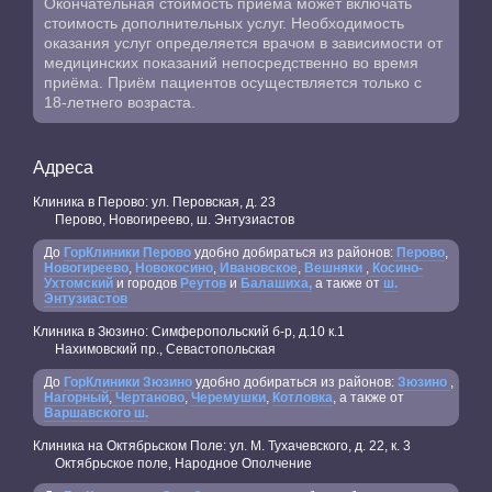
Окончательная стоимость приема может включать
стоимость дополнительных услуг. Необходимость
оказания услуг определяется врачом в зависимости от
медицинских показаний непосредственно во время
приёма. Приём пациентов осуществляется только с
18-летнего возраста.
Адреса
Клиника в Перово: ул. Перовская, д. 23
Перово, Новогиреево, ш. Энтузиастов
До
ГорКлиники Перово
удобно добираться из районов:
Перово
,
Новогиреево
,
Новокосино
,
Ивановское
,
Вешняки
,
Косино-
Ухтомский
и городов
Реутов
и
Балашиха,
а также от
ш.
Энтузиастов
Клиника в Зюзино: Симферопольский б-р, д.10 к.1
Нахимовский пр., Севастопольская
До
ГорКлиники Зюзино
удобно добираться из районов:
Зюзино
,
Нагорный
,
Чертаново
,
Черемушки
,
Котловка
, а также от
Варшавского ш.
Клиника на Октябрьском Поле: ул. М. Тухачевского, д. 22, к. 3
Октябрьское поле, Народное Ополчение