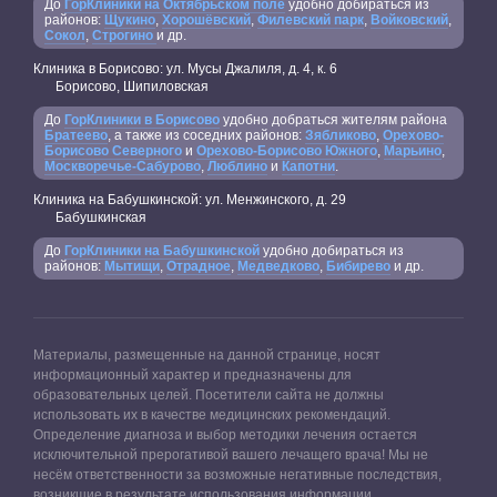
До
ГорКлиники на Октябрьском поле
удобно добираться из
районов:
Щукино
,
Хорошёвский
,
Филевский парк
,
Войковский
,
Сокол
,
Строгино
и др.
Клиника в Борисово: ул. Мусы Джалиля, д. 4, к. 6
Борисово, Шипиловская
До
ГорКлиники в Борисово
удобно добраться жителям района
Братеево
, а также из соседних районов:
Зябликово
,
Орехово-
Борисово Северного
и
Орехово-Борисово Южного
,
Марьино
,
Москворечье-Сабурово
,
Люблино
и
Капотни
.
Клиника на Бабушкинской: ул. Менжинского, д. 29
Бабушкинская
До
ГорКлиники на Бабушкинской
удобно добираться из
районов:
Мытищи
,
Отрадное
,
Медведково
,
Бибирево
и др.
Материалы, размещенные на данной странице, носят
информационный характер и предназначены для
образовательных целей. Посетители сайта не должны
использовать их в качестве медицинских рекомендаций.
Определение диагноза и выбор методики лечения остается
исключительной прерогативой вашего лечащего врача! Мы не
несём ответственности за возможные негативные последствия,
возникшие в результате использования информации,