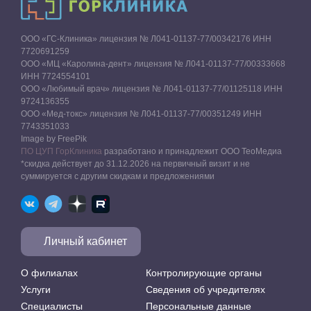
ООО «ГС-Клиника» лицензия № Л041-01137-77/00342176 ИНН
7720691259
ООО «МЦ «Каролина-дент» лицензия № Л041-01137-77/00333668
ИНН 7724554101
ООО «Любимый врач» лицензия № Л041-01137-77/01125118 ИНН
9724136355
ООО «Мед-токс» лицензия № Л041-01137-77/00351249 ИНН
7743351033
Image by FreePik
ПО ЦУП ГорКлиника
разработано и принадлежит ООО ТеоМедиа
*скидка действует до 31.12.2026 на первичный визит и не
суммируется с другим скидкам и предложениями
Личный кабинет
О филиалах
Контролирующие органы
Услуги
Сведения об учредителях
Специалисты
Персональные данные