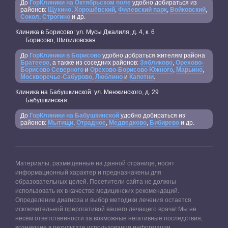
До
ГорКлиники на Октябрьском поле
удобно добираться из
районов:
Щукино
,
Хорошёвский
,
Филевский парк
,
Войковский
,
Сокол
,
Строгино
и др.
Клиника в Борисово: ул. Мусы Джалиля, д. 4, к. 6
Борисово, Шипиловская
До
ГорКлиники в Борисово
удобно добраться жителям района
Братеево
, а также из соседних районов:
Зябликово
,
Орехово-
Борисово Северного
и
Орехово-Борисово Южного
,
Марьино
,
Москворечье-Сабурово
,
Люблино
и
Капотни
.
Клиника на Бабушкинской: ул. Менжинского, д. 29
Бабушкинская
До
ГорКлиники на Бабушкинской
удобно добираться из
районов:
Мытищи
,
Отрадное
,
Медведково
,
Бибирево
и др.
Материалы, размещенные на данной странице, носят
информационный характер и предназначены для
образовательных целей. Посетители сайта не должны
использовать их в качестве медицинских рекомендаций.
Определение диагноза и выбор методики лечения остается
исключительной прерогативой вашего лечащего врача! Мы не
несём ответственности за возможные негативные последствия,
возникшие в результате использования информации,