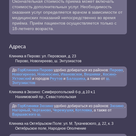
Окончательная стоимость приема может включать
стоимость дополнительных услуг. Необходимость
оказания услуг определяется врачом в зависимости от
медицинских показаний непосредственно во время
приёма. Приём пациентов осуществляется только с
18-летнего возраста.
Адреса
Клиника в Перово: ул. Перовская, д. 23
Перово, Новогиреево, ш. Энтузиастов
До
ГорКлиники Перово
удобно добираться из районов:
Перово
,
Новогиреево
,
Новокосино
,
Ивановское
,
Вешняки
,
Косино-
Ухтомский
и городов
Реутов
и
Балашиха,
а также от
ш.
Энтузиастов
Клиника в Зюзино: Симферопольский б-р, д.10 к.1
Нахимовский пр., Севастопольская
До
ГорКлиники Зюзино
удобно добираться из районов:
Зюзино
,
Нагорный
,
Чертаново
,
Черемушки
,
Котловка
, а также от
Варшавского ш.
Клиника на Октябрьском Поле: ул. М. Тухачевского, д. 22, к. 3
Октябрьское поле, Народное Ополчение