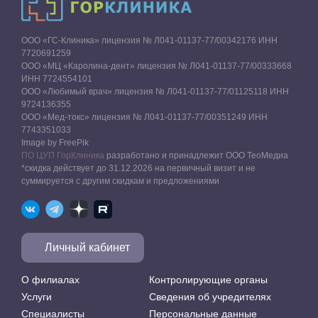
ООО «ГС-Клиника» лицензия № Л041-01137-77/00342176 ИНН
7720691259
ООО «МЦ «Каролина-дент» лицензия № Л041-01137-77/00333668
ИНН 7724554101
ООО «Любимый врач» лицензия № Л041-01137-77/01125118 ИНН
9724136355
ООО «Мед-токс» лицензия № Л041-01137-77/00351249 ИНН
7743351033
Image by FreePik
ПО ЦУП ГорКлиника
разработано и принадлежит ООО ТеоМедиа
*скидка действует до 31.12.2026 на первичный визит и не
суммируется с другим скидкам и предложениями
Личный кабинет
О филиалах
Контролирующие органы
Услуги
Сведения об учредителях
Специалисты
Персональные данные