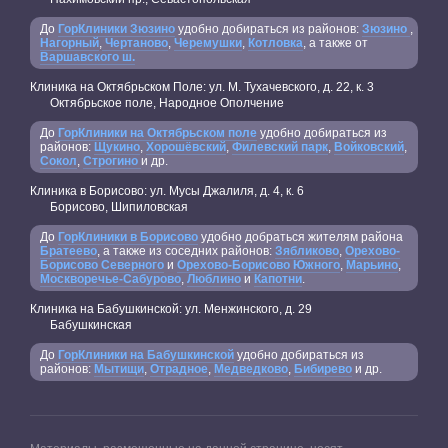
До
ГорКлиники Зюзино
удобно добираться из районов:
Зюзино
,
Нагорный
,
Чертаново
,
Черемушки
,
Котловка
, а также от
Варшавского ш.
Клиника на Октябрьском Поле: ул. М. Тухачевского, д. 22, к. 3
Октябрьское поле, Народное Ополчение
До
ГорКлиники на Октябрьском поле
удобно добираться из
районов:
Щукино
,
Хорошёвский
,
Филевский парк
,
Войковский
,
Сокол
,
Строгино
и др.
Клиника в Борисово: ул. Мусы Джалиля, д. 4, к. 6
Борисово, Шипиловская
До
ГорКлиники в Борисово
удобно добраться жителям района
Братеево
, а также из соседних районов:
Зябликово
,
Орехово-
Борисово Северного
и
Орехово-Борисово Южного
,
Марьино
,
Москворечье-Сабурово
,
Люблино
и
Капотни
.
Клиника на Бабушкинской: ул. Менжинского, д. 29
Бабушкинская
До
ГорКлиники на Бабушкинской
удобно добираться из
районов:
Мытищи
,
Отрадное
,
Медведково
,
Бибирево
и др.