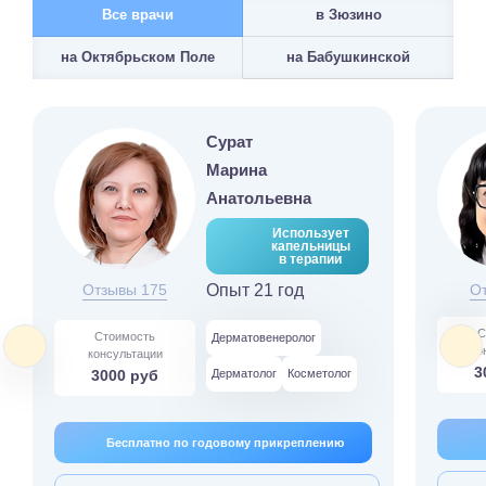
Все врачи
в Зюзино
на Бабушкинской
на Октябрьском Поле
Сурат
Марина
Анатольевна
Использует
капельницы
в терапии
Отзывы 175
Опыт 21 год
О
С
Стоимость
Дерматовенеролог
ко
консультации
3
3000 руб
Дерматолог
Косметолог
Бесплатно по годовому прикреплению