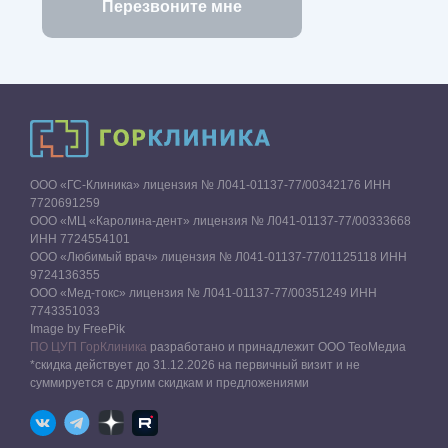
ООО «ГС-Клиника» лицензия № Л041-01137-77/00342176 ИНН
7720691259
ООО «МЦ «Каролина-дент» лицензия № Л041-01137-77/00333668
ИНН 7724554101
ООО «Любимый врач» лицензия № Л041-01137-77/01125118 ИНН
9724136355
ООО «Мед-токс» лицензия № Л041-01137-77/00351249 ИНН
7743351033
Image by FreePik
ПО ЦУП ГорКлиника
разработано и принадлежит ООО ТеоМедиа
*скидка действует до 31.12.2026 на первичный визит и не
суммируется с другим скидкам и предложениями