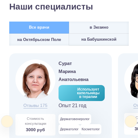
Наши специалисты
Все врачи
в Зюзино
на Бабушкинской
на Октябрьском Поле
Сурат
Марина
Анатольевна
Использует
капельницы
в терапии
Отзывы 175
Опыт 21 год
О
С
Стоимость
Дерматовенеролог
ко
консультации
3
3000 руб
Дерматолог
Косметолог