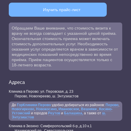
Изучить прайс-лист
Обращаем Ваше внимание, что стоимость визита к
врачу не всегда совпадает с указанной ценой приёма.
Окончательная стоимость приема может включать
стоимость дополнительных услуг. Необходимость
оказания услуг определяется врачом в зависимости от
медицинских показаний непосредственно во время
приёма. Приём пациентов осуществляется только с
18-летнего возраста.
Адреса
Клиника в Перово: ул. Перовская, д. 23
Перово, Новогиреево, ш. Энтузиастов
До
ГорКлиники Перово
удобно добираться из районов:
Перово
,
Новогиреево
,
Новокосино
,
Ивановское
,
Вешняки
,
Косино-
Ухтомский
и городов
Реутов
и
Балашиха,
а также от
ш.
Энтузиастов
Клиника в Зюзино: Симферопольский б-р, д.10 к.1
Нахимовский пр., Севастопольская