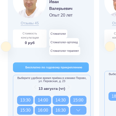
Иван
Валерьевич
Опыт 20 лет
Отзывы 45
О
Стоимость
С
Стоматолог
консультации
ко
0 руб
Стоматолог-ортопед
Стоматолог-терапевт
Бесплатно по годовому прикреплению
Выбер
Выберите удобное время приёма в клинике Перово,
ул. Перовская, д. 23
13 августа (чт)
18
13:30
14:00
14:30
15:00
15:30
16:00
16:30