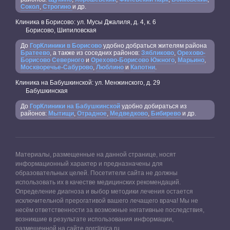
Сокол
,
Строгино
и др.
Клиника в Борисово: ул. Мусы Джалиля, д. 4, к. 6
Борисово, Шипиловская
До
ГорКлиники в Борисово
удобно добраться жителям района
Братеево
, а также из соседних районов:
Зябликово
,
Орехово-
Борисово Северного
и
Орехово-Борисово Южного
,
Марьино
,
Москворечье-Сабурово
,
Люблино
и
Капотни
.
Клиника на Бабушкинской: ул. Менжинского, д. 29
Бабушкинская
До
ГорКлиники на Бабушкинской
удобно добираться из
районов:
Мытищи
,
Отрадное
,
Медведково
,
Бибирево
и др.
Материалы, размещенные на данной странице, носят
информационный характер и предназначены для
образовательных целей. Посетители сайта не должны
использовать их в качестве медицинских рекомендаций.
Определение диагноза и выбор методики лечения остается
исключительной прерогативой вашего лечащего врача! Мы не
несём ответственности за возможные негативные последствия,
возникшие в результате использования информации,
размещенной на сайте gorclinica.ru.