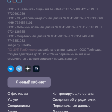
ООО «ГС-Клиника» лицензия № Л041-01137-77/00342176 ИНН
7720691259
ООО «МЦ «Каролина-дент» лицензия № Л041-01137-77/00333668
ИНН 7724554101
ООО «Любимый врач» лицензия № Л041-01137-77/01125118 ИНН
9724136355
ООО «Мед-токс» лицензия № Л041-01137-77/00351249 ИНН
7743351033
Image by FreePik
ПО ЦУП ГорКлиника
разработано и принадлежит ООО ТеоМедиа
*скидка действует до 31.12.2026 на первичный визит и не
суммируется с другим скидкам и предложениями
Личный кабинет
О филиалах
Контролирующие органы
Услуги
Сведения об учредителях
Специалисты
Персональные данные
Акции
Лицензии