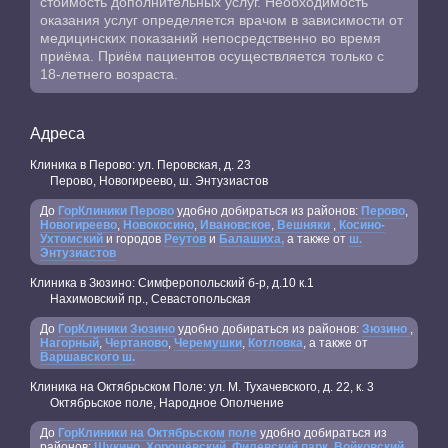
стоимость дополнительных услуг. Необходимость
оказания услуг определяется врачом в зависимости от
медицинских показаний непосредственно во время
приёма. Приём пациентов осуществляется только с
18-летнего возраста.
Адреса
Клиника в Перово: ул. Перовская, д. 23
Перово, Новогиреево, ш. Энтузиастов
До
ГорКлиники Перово
удобно добираться из районов:
Перово
,
Новогиреево
,
Новокосино
,
Ивановское
,
Вешняки
,
Косино-
Ухтомский
и городов
Реутов
и
Балашиха,
а также от
ш.
Энтузиастов
Клиника в Зюзино: Симферопольский б-р, д.10 к.1
Нахимовский пр., Севастопольская
До
ГорКлиники Зюзино
удобно добираться из районов:
Зюзино
,
Нагорный
,
Чертаново
,
Черемушки
,
Котловка
, а также от
Варшавского ш.
Клиника на Октябрьском Поле: ул. М. Тухачевского, д. 22, к. 3
Октябрьское поле, Народное Ополчение
До
ГорКлиники на Октябрьском поле
удобно добираться из
районов:
Щукино
,
Хорошёвский
,
Филевский парк
,
Войковский
,