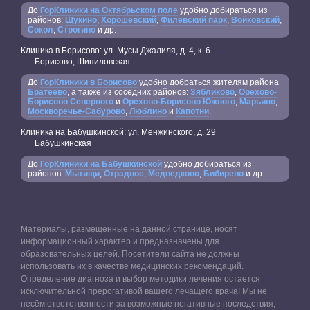
До
ГорКлиники на Октябрьском поле
удобно добираться из
районов:
Щукино
,
Хорошёвский
,
Филевский парк
,
Войковский
,
Сокол
,
Строгино
и др.
Клиника в Борисово: ул. Мусы Джалиля, д. 4, к. 6
Борисово, Шипиловская
До
ГорКлиники в Борисово
удобно добраться жителям района
Братеево
, а также из соседних районов:
Зябликово
,
Орехово-
Борисово Северного
и
Орехово-Борисово Южного
,
Марьино
,
Москворечье-Сабурово
,
Люблино
и
Капотни
.
Клиника на Бабушкинской: ул. Менжинского, д. 29
Бабушкинская
До
ГорКлиники на Бабушкинской
удобно добираться из
районов:
Мытищи
,
Отрадное
,
Медведково
,
Бибирево
и др.
Материалы, размещенные на данной странице, носят
информационный характер и предназначены для
образовательных целей. Посетители сайта не должны
использовать их в качестве медицинских рекомендаций.
Определение диагноза и выбор методики лечения остается
исключительной прерогативой вашего лечащего врача! Мы не
несём ответственности за возможные негативные последствия,