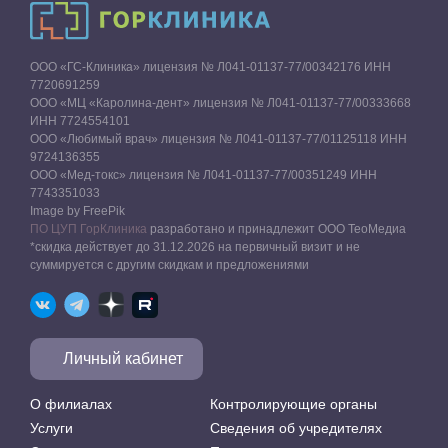
ООО «ГС-Клиника» лицензия № Л041-01137-77/00342176 ИНН
7720691259
ООО «МЦ «Каролина-дент» лицензия № Л041-01137-77/00333668
ИНН 7724554101
ООО «Любимый врач» лицензия № Л041-01137-77/01125118 ИНН
9724136355
ООО «Мед-токс» лицензия № Л041-01137-77/00351249 ИНН
7743351033
Image by FreePik
ПО ЦУП ГорКлиника
разработано и принадлежит ООО ТеоМедиа
*скидка действует до 31.12.2026 на первичный визит и не
суммируется с другим скидкам и предложениями
Личный кабинет
О филиалах
Контролирующие органы
Услуги
Сведения об учредителях