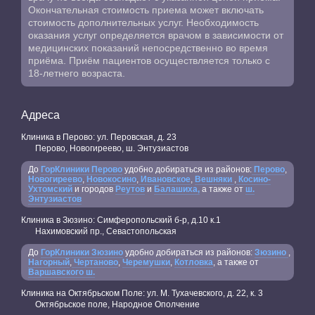
Окончательная стоимость приема может включать
стоимость дополнительных услуг. Необходимость
оказания услуг определяется врачом в зависимости от
медицинских показаний непосредственно во время
приёма. Приём пациентов осуществляется только с
18-летнего возраста.
Адреса
Клиника в Перово: ул. Перовская, д. 23
Перово, Новогиреево, ш. Энтузиастов
До
ГорКлиники Перово
удобно добираться из районов:
Перово
,
Новогиреево
,
Новокосино
,
Ивановское
,
Вешняки
,
Косино-
Ухтомский
и городов
Реутов
и
Балашиха,
а также от
ш.
Энтузиастов
Клиника в Зюзино: Симферопольский б-р, д.10 к.1
Нахимовский пр., Севастопольская
До
ГорКлиники Зюзино
удобно добираться из районов:
Зюзино
,
Нагорный
,
Чертаново
,
Черемушки
,
Котловка
, а также от
Варшавского ш.
Клиника на Октябрьском Поле: ул. М. Тухачевского, д. 22, к. 3
Октябрьское поле, Народное Ополчение