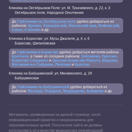
Клиника на Октябрьском Поле: ул. М. Тухачевского, д. 22, к. 3
Октябрьское поле, Народное Ополчение
До
ГорКлиники на Октябрьском поле
удобно добираться из
районов:
Щукино
,
Хорошёвский
,
Филевский парк
,
Войковский
,
Сокол
,
Строгино
и др.
Клиника в Борисово: ул. Мусы Джалиля, д. 4, к. 6
Борисово, Шипиловская
До
ГорКлиники в Борисово
удобно добраться жителям района
Братеево
, а также из соседних районов:
Зябликово
,
Орехово-
Борисово Северного
и
Орехово-Борисово Южного
,
Марьино
,
Москворечье-Сабурово
,
Люблино
и
Капотни
.
Клиника на Бабушкинской: ул. Менжинского, д. 29
Бабушкинская
До
ГорКлиники на Бабушкинской
удобно добираться из
районов:
Мытищи
,
Отрадное
,
Медведково
,
Бибирево
и др.
Материалы, размещенные на данной странице, носят
информационный характер и предназначены для
образовательных целей. Посетители сайта не должны
использовать их в качестве медицинских рекомендаций.