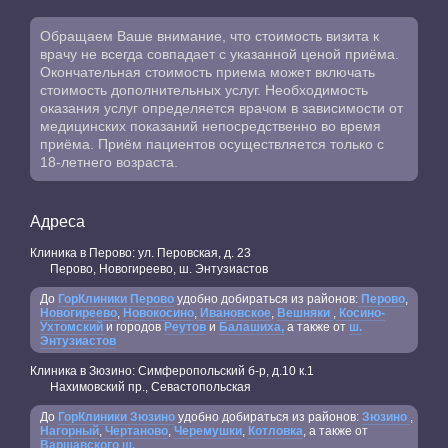
Обращаем Ваше внимание, что стоимость визита к
врачу не всегда совпадает с указанной ценой приёма.
Окончательная стоимость приема может включать
стоимость дополнительных услуг. Необходимость
оказания услуг определяется врачом в зависимости от
медицинских показаний непосредственно во время
приёма. Приём пациентов осуществляется только с
18-летнего возраста.
Адреса
Клиника в Перово: ул. Перовская, д. 23
Перово, Новогиреево, ш. Энтузиастов
До
ГорКлиники Перово
удобно добираться из районов:
Перово
,
Новогиреево
,
Новокосино
,
Ивановское
,
Вешняки
,
Косино-
Ухтомский
и городов
Реутов
и
Балашиха,
а также от
ш.
Энтузиастов
Клиника в Зюзино: Симферопольский б-р, д.10 к.1
Нахимовский пр., Севастопольская
До
ГорКлиники Зюзино
удобно добираться из районов:
Зюзино
,
Нагорный
,
Чертаново
,
Черемушки
,
Котловка
, а также от
Варшавского ш.