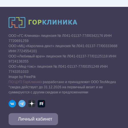
ООО «ГС-Клиника» лицензия № Л041-01137-77/00342176 ИНН
7720691259
ООО «МЦ «Каролина-дент» лицензия № Л041-01137-77/00333668
ИНН 7724554101
ООО «Любимый врач» лицензия № Л041-01137-77/01125118 ИНН
9724136355
ООО «Мед-токс» лицензия № Л041-01137-77/00351249 ИНН
7743351033
Image by FreePik
ПО ЦУП ГорКлиника
разработано и принадлежит ООО ТеоМедиа
*скидка действует до 31.12.2026 на первичный визит и не
суммируется с другим скидкам и предложениями
Личный кабинет