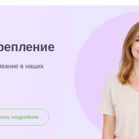
репление
ивание в наших
нать подробнее