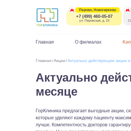
Перово, Новогиреево
+7 (499) 460-05-07
ул. Перовская, д. 23
С
Главная
О филиалах
Ка
Главная
Акции
Актуально действующие акции и 
Актуально дейс
месяце
ГорКлиника предлагает выгодные акции, с
которые уделяют каждому пациенту максим
лучше. Компетентность докторов гарантир