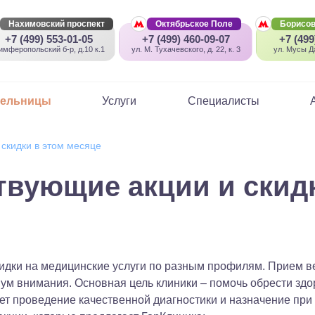
Нахимовский проспект
Октябрьское Поле
Борисов
+7 (499) 553-01-05
+7 (499) 460-09-07
+7 (499
имферопольский б-р, д.10 к.1
ул. М. Тухачевского, д. 22, к. 3
ул. Мусы Дж
пельницы
Услуги
Специалисты
скидки в этом месяце
твующие акции и скидк
кидки на медицинские услуги по разным профилям. Прием 
ум внимания. Основная цель клиники – помочь обрести здо
ует проведение качественной диагностики и назначение пр