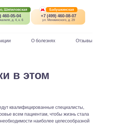
о, Шипиловская
Бабушкинская
) 460-05-04
+7 (499) 460-08-07
алиля, д. 4, к. 6
ул. Менжинского, д. 29
Акции
О болезнях
Отзывы
и в этом
ведут квалифицированные специалисты,
ровье всем пациентам, чтобы жизнь стала
и необходимости наиболее целесообразной