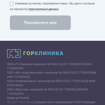
Нажимая на кнопку «перезвоните мне», Вы даете согласие
на обработку
персональных данных
ООО «ГС-Клиника» лицензия № Л041-01137-77/00342176 ИНН
7720691259
ООО «МЦ «Каролина-дент» лицензия № Л041-01137-77/00333668
ИНН 7724554101
ООО «Любимый врач» лицензия № Л041-01137-77/01125118 ИНН
9724136355
ООО «Мед-токс» лицензия № Л041-01137-77/00351249 ИНН
7743351033
Image by FreePik
ПО ЦУП ГорКлиника
разработано и принадлежит ООО ТеоМедиа