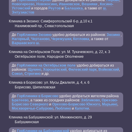
До
ГорКлиники Перово
удобно добираться из районов:
Перово
,
Новогиреево
,
Новокосино
,
Ивановское
,
Вешняки
,
Косино-
Ухтомский
и городов
Реутов
и
Балашиха,
а также от
ш.
Энтузиастов
Клиника в Зюзино: Симферопольский б-р, д.10 к.1
Нахимовский пр., Севастопольская
До
ГорКлиники Зюзино
удобно добираться из районов:
Зюзино
,
Нагорный
,
Чертаново
,
Черемушки
,
Котловка
, а также от
Варшавского ш.
Клиника на Октябрьском Поле: ул. М. Тухачевского, д. 22, к. 3
Октябрьское поле, Народное Ополчение
До
ГорКлиники на Октябрьском поле
удобно добираться из
районов:
Щукино
,
Хорошёвский
,
Филевский парк
,
Войковский
,
Сокол
,
Строгино
и др.
Клиника в Борисово: ул. Мусы Джалиля, д. 4, к. 6
Борисово, Шипиловская
До
ГорКлиники в Борисово
удобно добраться жителям района
Братеево
, а также из соседних районов:
Зябликово
,
Орехово-
Борисово Северного
и
Орехово-Борисово Южного
,
Марьино
,
Москворечье-Сабурово
,
Люблино
и
Капотни
.
Клиника на Бабушкинской: ул. Менжинского, д. 29
Бабушкинская
До
ГорКлиники на Бабушкинской
удобно добираться из