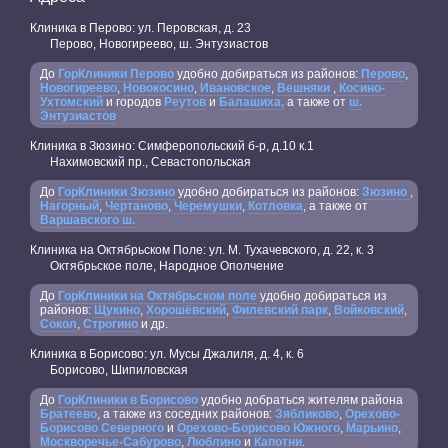
Клиника в Перово: ул. Перовская, д. 23
Перово, Новогиреево, ш. Энтузиастов
До
ГорКлиники Перово
удобно добираться из районов:
Перово
,
Новогиреево
,
Новокосино
,
Ивановское
,
Вешняки
,
Косино-
Ухтомский
и городов
Реутов
и
Балашиха,
а также от
ш.
Энтузиастов
Клиника в Зюзино: Симферопольский б-р, д.10 к.1
Нахимовский пр., Севастопольская
До
ГорКлиники Зюзино
удобно добираться из районов:
Зюзино
,
Нагорный
,
Чертаново
,
Черемушки
,
Котловка
, а также от
Варшавского ш.
Клиника на Октябрьском Поле: ул. М. Тухачевского, д. 22, к. 3
Октябрьское поле, Народное Ополчение
До
ГорКлиники на Октябрьском поле
удобно добираться из
районов:
Щукино
,
Хорошёвский
,
Филевский парк
,
Войковский
,
Сокол
,
Строгино
и др.
Клиника в Борисово: ул. Мусы Джалиля, д. 4, к. 6
Борисово, Шипиловская
До
ГорКлиники в Борисово
удобно добраться жителям района
Братеево
, а также из соседних районов:
Зябликово
,
Орехово-
Борисово Северного
и
Орехово-Борисово Южного
,
Марьино
,
Москворечье-Сабурово
,
Люблино
и
Капотни
.