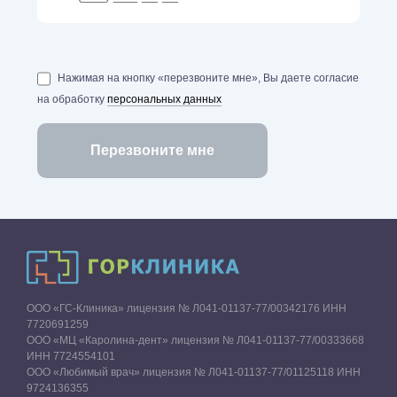
Нажимая на кнопку «перезвоните мне», Вы даете согласие
на обработку
персональных данных
ООО «ГС-Клиника» лицензия № Л041-01137-77/00342176 ИНН
7720691259
ООО «МЦ «Каролина-дент» лицензия № Л041-01137-77/00333668
ИНН 7724554101
ООО «Любимый врач» лицензия № Л041-01137-77/01125118 ИНН
9724136355