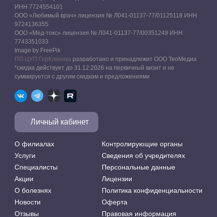
ИНН 7724554101
ООО «Любимый врач» лицензия № Л041-01137-77/01125118 ИНН
9724136355
ООО «Мед-токс» лицензия № Л041-01137-77/00351249 ИНН
7743351033
Image by FreePik
ПО ЦУП ГорКлиника
разработано и принадлежит ООО ТеоМедиа
*скидка действует до 31.12.2026 на первичный визит и не
суммируется с другим скидкам и предложениями
Личный кабинет
О филиалах
Контролирующие органы
Услуги
Сведения об учредителях
Специалисты
Персональные данные
Акции
Лицензии
О болезнях
Политика конфиденциальности
Новости
Оферта
Отзывы
Правовая информация