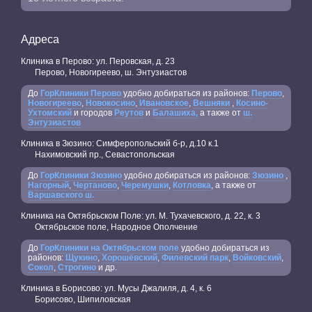
Адреса
Клиника в Перово: ул. Перовская, д. 23
Перово, Новогиреево, ш. Энтузиастов
До
ГорКлиники Перово
удобно добираться из районов:
Перово
,
Новогиреево
,
Новокосино
,
Ивановское
,
Вешняки
,
Косино-
Ухтомский
и городов
Реутов
и
Балашиха,
а также от
ш.
Энтузиастов
Клиника в Зюзино: Симферопольский б-р, д.10 к.1
Нахимовский пр., Севастопольская
До
ГорКлиники Зюзино
удобно добираться из районов:
Зюзино
,
Нагорный
,
Чертаново
,
Черемушки
,
Котловка
, а также от
Варшавского ш.
Клиника на Октябрьском Поле: ул. М. Тухачевского, д. 22, к. 3
Октябрьское поле, Народное Ополчение
До
ГорКлиники на Октябрьском поле
удобно добираться из
районов:
Щукино
,
Хорошёвский
,
Филевский парк
,
Войковский
,
Сокол
,
Строгино
и др.
Клиника в Борисово: ул. Мусы Джалиля, д. 4, к. 6
Борисово, Шипиловская